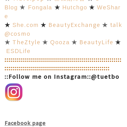
★
★
Blog
★
Fongala
Hutchgo
WeShar
e
★
★
BeautyExchange
★
talk
She.com
@cosmo
★
TheZtyle
★
★
BeautyLife
★
Qooza
ESDLife
::
::
::
::
::
::
::
::
::
::
::
::
::
::
::
::
::
::
::
::
::
::
::
::
::
::
::
::
::
:
:
::
::
::
::
::
::
::
::
::
::
::
::
::
::
::
::
::
::
::
::
::
::
::
::
::
::
::Follow me on Instagram::@tuetbo
Facebook page