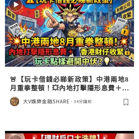
🚨【玩卡借錢必睇新政策】中港兩地8
月重拳整頓！💥內地打擊隱形息費＋香
港財仔收緊🔒，玩卡點樣避開中伏？💡
大V娛樂金融SHARE
34分鐘前