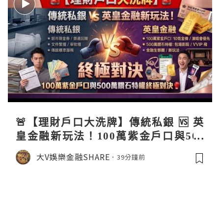
🚨【理財戶口大洗牌】傳統私銀 🆚 英
皇金融新玩法！100萬紫金戶口與500
萬鑽石特權終極對決 🥊銀行傳統迎新
大V娛樂金融SHARE
39分鐘前
🆚英皇生態圈特權