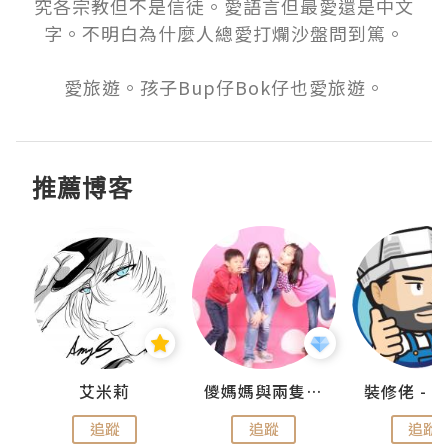
究各宗教但不是信徒。愛語言但最愛還是中文
字。不明白為什麼人總愛打爛沙盤問到篤。

愛旅遊。孩子Bup仔Bok仔也愛旅遊。
推薦博客
點滴
艾米莉
儍媽媽與兩隻小魔怪之家
追蹤
追蹤
追蹤