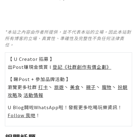
*本站之內容由作者所提供，並不代表本站的立場。因此本站對
所有博客的立場、真實性、準確性及完整性不負任何法律責
任。
【 U Creator 招募 】
出Post賺現金獎賞 l
登記《社群創作有價企劃》
【 睇Post + 參加品牌活動 】
瀏覽更多社群
打卡
丶
旅遊
丶
美食
丶
親子
丶
寵物
丶
扮靚
攻略
及
活動情報
U Blog開咗WhatsApp啦！發掘更多吃喝玩樂資訊！
Follow 我哋
！