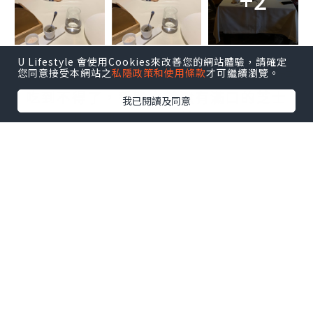
U Lifestyle 會使用Cookies來改善您的網站體驗，請確定
Amuses Bouche其中一款是芝士脆脆好
您同意接受本網站之
私隱政策和使用條款
才可繼續瀏覽。
吃到不得了，香脆之餘還有滿口的芝士
我已閱讀及同意
味，連BUP仔都搶著要。