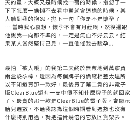
天的量，大概又是時候找中醫的時候，抱怨了一
下下怎麼一偷懶不去看中醫就會這樣的時候，某
人聽到我的抱怨，抛下一句「你是不是懷孕了」
… 當時我心裏想，懷孕不會有月經啊，然後還跟
他說我一向都不準的，一定是氣血不好云云。結
果某人當然堅持己見，一直催
催我去驗孕...
最怕「被人哦」的我第二天終於無奈地到萬寧買
兩盒驗孕棒，還因為每個牌子的價錢相差太遠所
以不知道買那一款好，最後買了第二貴的非電子
版ClearBlue還有一支中價不知什麼牌子的就回家
了。最貴的那一款是ClearBlue的電子版，會顯示
胎兒週數，不過我認為這個時期看到週數也沒有
什麼特別用途，就把這貴幾倍的它放回貨架去。