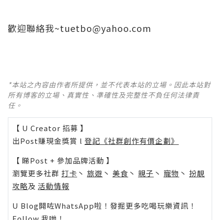
歡迎聯絡我~
tuetbo@yahoo.com
*本站之內容由作者所提供，並不代表本站的立場。因此本站對
所有博客的立場、真實性、準確性及完整性不負任何法律責
任。
【 U Creator 招募 】
出Post賺現金獎賞 l
登記《社群創作有價企劃》
【 睇Post + 參加品牌活動 】
瀏覽更多社群
打卡
丶
旅遊
丶
美食
丶
親子
丶
寵物
丶
扮靚
攻略
及
活動情報
U Blog開咗WhatsApp啦！發掘更多吃喝玩樂資訊！
Follow 我哋
！