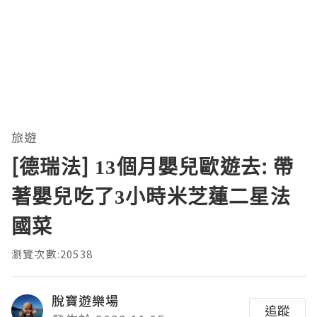
旅遊
[德瑞法] 13個月嬰兒歐遊去: 帶
著嬰兒吃了3小時米芝蓮二星法
國菜
瀏覽次數:20538
脫寶遊樂場
追蹤