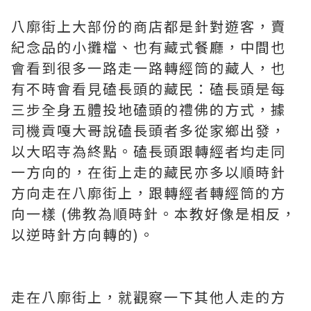
八廓街上大部份的商店都是針對遊客，賣
紀念品的小攤檔、也有藏式餐廳，中間也
會看到很多一路走一路轉經筒的藏人，也
有不時會看見磕長頭的藏民：磕長頭是每
三步全身五體投地磕頭的禮佛的方式，據
司機貢嘎大哥說磕長頭者多從家鄉出發，
以大昭寺為終點。磕長頭跟轉經者均走同
一方向的，在街上走的藏民亦多以順時針
方向走在八廓街上，跟轉經者轉經筒的方
向一樣 (佛教為順時針。本教好像是相反，
以逆時針方向轉的)。
走在八廓街上，就觀察一下其他人走的方