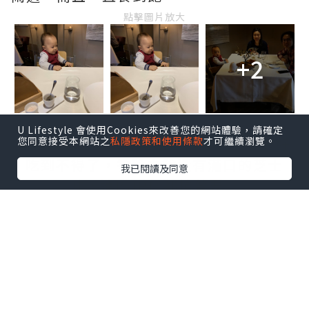
點擊圖片放大
+2
U Lifestyle 會使用Cookies來改善您的網站體驗，請確定
Amuses Bouche其中一款是芝士脆脆好
您同意接受本網站之
私隱政策和使用條款
才可繼續瀏覽。
吃到不得了，香脆之餘還有滿口的芝士
我已閱讀及同意
味，連BUP仔都搶著要。