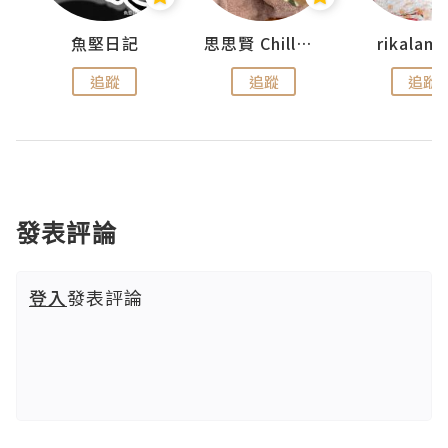
urnal
魚堅日記
思思賢 ChillMyBabe
rikala
追蹤
追蹤
追蹤
發表評論
登入
發表評論