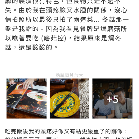
廳的裝潢很有特色，但食物只是不過不
失。由於我在頭疼臉又水腫的關係，沒心
情拍照所以最後只拍了兩道菜... 冬菇那一
盤是我點的 - 因為我看見餐牌是焗磨菇所
以嚷著要吃 (
磨菇控)
，結果原來是焗冬
菇，還是酸酸的。
點擊圖片放大
+5
吃完飯後我的頭疼好像又有點更嚴重了的跡像，