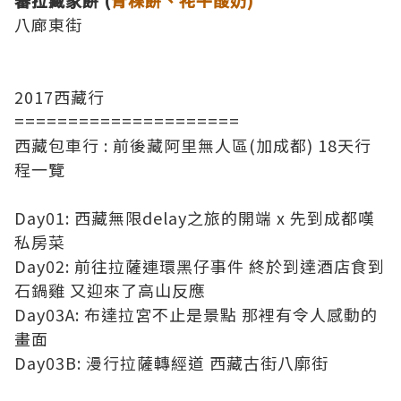
蕃拉藏家餅 (
青稞餅、牦牛酸奶)
八廊東街
2017西藏行
=====================
西藏包車行 : 前後藏阿里無人區(加成都) 18天行
程一覽
Day01: 西藏無限delay之旅的開端 x 先到成都嘆
私房菜
Day02: 前往拉薩連環黑仔事件 終於到達酒店食到
石鍋雞 又迎來了高山反應
Day03A: 布達拉宮不止是景點 那裡有令人感動的
畫面
Day03B: 漫行拉薩轉經道 西藏古街八廓街