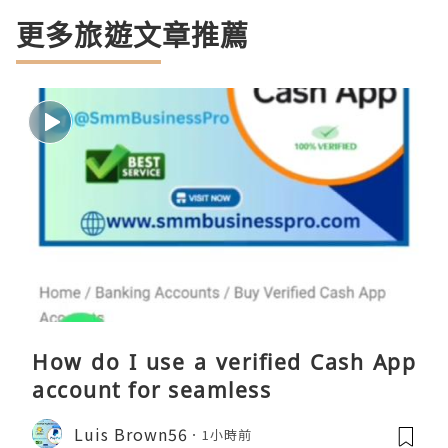
更多旅遊文章推薦
How do I use a verified Cash App
account for seamless
Luis Brown56
1小時前