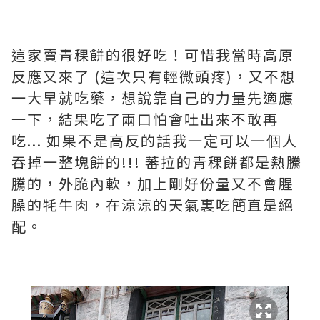
這家賣青稞餅的很好吃！可惜我當時高原
反應又來了 (這次只有輕微頭疼)，又不想
一大早就吃藥，想說靠自己的力量先適應
一下，結果吃了兩口怕會吐出來不敢再
吃... 如果不是高反的話我一定可以一個人
吞掉一整塊餅的!!! 蕃拉的青稞餅都是熱騰
騰的，外脆內軟，加上剛好份量又不會腥
臊的牦牛肉，在涼涼的天氣裏吃簡直是絕
配。