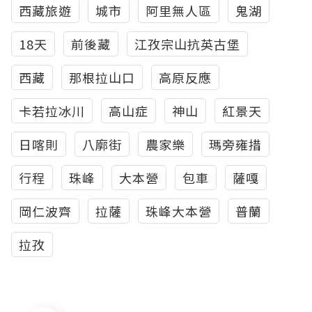
西藏旅遊
城市
阿里無人區
鬼湖
18天
前後藏
江孜宗山抗英古堡
西藏
那根拉山口
高原反應
卡若拉冰川
高山症
神山
紅景天
日喀則
八廓街
農家樂
瑪旁雍措
行程
珠峰
大本營
包車
薩嘎
岡仁波齊
拉薩
珠峰大本營
普蘭
拉孜