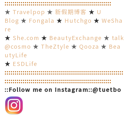
:
::
::
::
::
::
::
::
::
::
::
::
::
::
::
::
::
::
::
::
::
::
::
::
::
::
::
★
Travelpop
★
新假期博客
★
U
Blog
★
Fongala
★
Hutchgo
★
WeSha
re
★
She.com
★
BeautyExchange
★
talk
@cosmo
★
TheZtyle
★
Qooza
★
Bea
utyLife
★
ESDLife
::
::
::
::
::
::
::
::
::
::
::
::
::
::
::
::
::
::
::
::
::
::
::
::
::
::
::
::
::
:
:
::
::
::
::
::
::
::
::
::
::
::
::
::
::
::
::
::
::
::
::
::
::
::
::
::
::
::Follow me on Instagram::@tuetbo