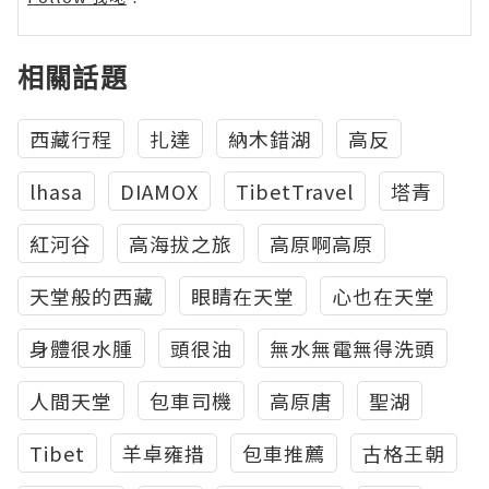
相關話題
西藏行程
扎達
納木錯湖
高反
lhasa
DIAMOX
TibetTravel
塔青
紅河谷
高海拔之旅
高原啊高原
天堂般的西藏
眼睛在天堂
心也在天堂
身體很水腫
頭很油
無水無電無得洗頭
人間天堂
包車司機
高原唐
聖湖
Tibet
羊卓雍措
包車推薦
古格王朝