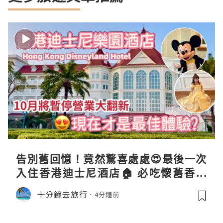
告別舊回憶！竟然驚喜處處😍最後一次
入住香港迪士尼酒店🏠 必吃懷舊香港
味自助餐、免費米奇+公主合照放題 ｜
十分鐘去旅行
4分鐘前
Staycation Hong Kong Disneyland
Hotel