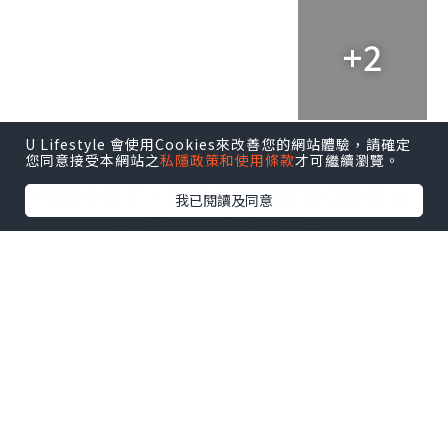
+2
U Lifestyle 會使用Cookies來改善您的網站體驗，請確定
您同意接受本網站之
私隱政策和使用條款
才可繼續瀏覽。
Amuses Bouche其中一款是芝士脆脆好
吃到不得了，香脆之餘還有滿口的芝士
我已閱讀及同意
味，連BUP仔都搶著要。