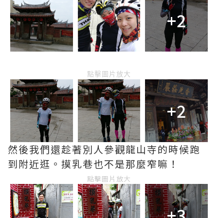
+2
點擊圖片放大
+2
然後我們還趁著別人參觀龍山寺的時候跑
到附近逛。摸乳巷也不是那麼窄嘛！
點擊圖片放大
+3