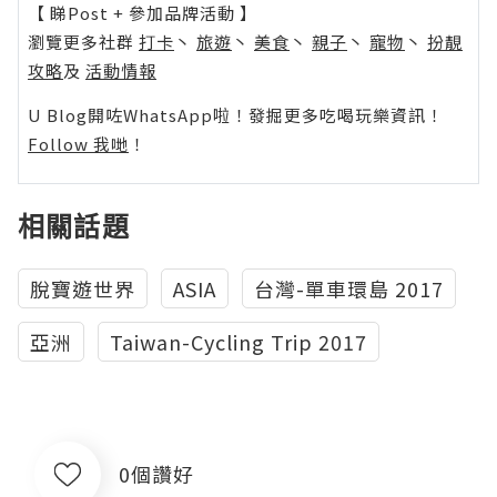
【 睇Post + 參加品牌活動 】
瀏覽更多社群
打卡
丶
旅遊
丶
美食
丶
親子
丶
寵物
丶
扮靚
攻略
及
活動情報
U Blog開咗WhatsApp啦！發掘更多吃喝玩樂資訊！
Follow 我哋
！
相關話題
脫寶遊世界
ASIA
台灣-單車環島 2017
亞洲
Taiwan-Cycling Trip 2017
0個讚好