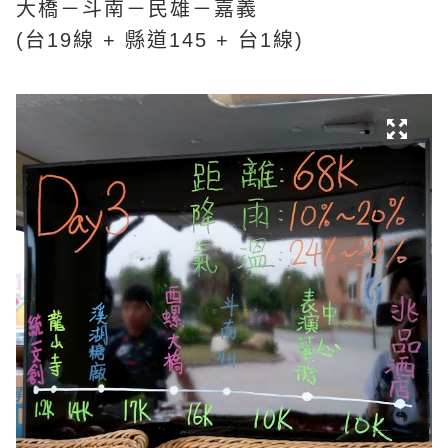
大橋－斗南－民雄－嘉義
(台19線 + 縣道145 + 台1線)