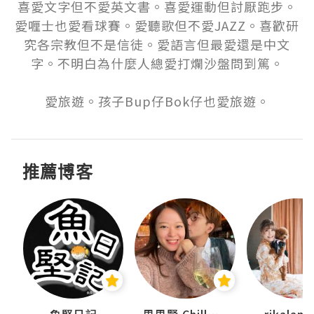
喜愛文字但不愛英文書。喜愛運動但討厭跑步。
愛喱士也愛看球賽。愛聽歌但不愛JAZZ。喜歡研
究各宗教但不是信徒。愛語言但最愛還是中文
字。不明白為什麼人總愛打爛沙盤問到篤。

愛旅遊。孩子Bup仔Bok仔也愛旅遊。
推薦博客
urnal
魚堅日記
思思賢 ChillMyBabe
rikala