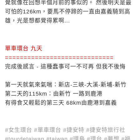
覺就像在回想半個月前的事似的。 然後明天是最
可怕的126km，要馬不停蹄的一直由嘉義騎到高
雄，光是想都覺得累啊...
單車環台 九天
=============================
完成後感言 - 這種蠢事可一不可再 但我不後悔
第一天就氣來氣喘：新店-三峽-大溪-新埔-新竹
第二天的115km：由新竹 一路到鹿港
有得食又輕鬆的第三天 68km由鹿港到嘉義
#女生環台 #單車環台 #捷安特 #捷安特旅行社
#tourdetaiwan #taiwan #環島 #環台 #夢想 #福