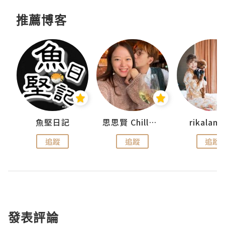
推薦博客
urnal
魚堅日記
思思賢 ChillMyBabe
rikala
追蹤
追蹤
追蹤
發表評論