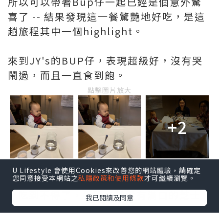
所以可以帶著Bup仔一起已經是個意外驚
喜了 -- 結果發現這一餐驚艷地好吃，是這
趟旅程其中一個highlight。
來到JY's的BUP仔，表現超級好，沒有哭
鬧過，而且一直食到飽。
點擊圖片放大
+2
U Lifestyle 會使用Cookies來改善您的網站體驗，請確定
Amuses Bouche其中一款是芝士脆脆好
您同意接受本網站之
私隱政策和使用條款
才可繼續瀏覽。
吃到不得了，香脆之餘還有滿口的芝士
我已閱讀及同意
味，連BUP仔都搶著要。