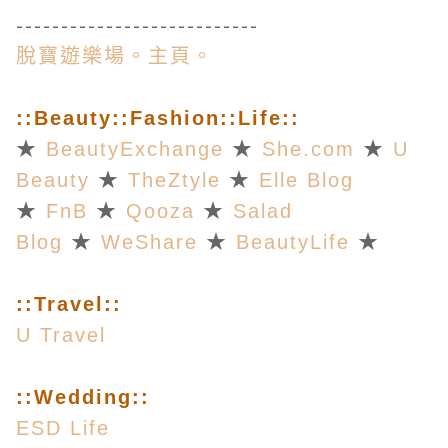
---------------------------
脫寶遊樂場。主頁。
::Beauty
::
Fashion::Life::
★
BeautyExchange
★
She.com
★
U
Beauty
★
TheZtyle
★
Elle Blog
★
FnB
★
Qooza
★
Salad
Blog
★
WeShare
★
BeautyLife
★
::Travel::
U Travel
::Wedding::
ESD Life