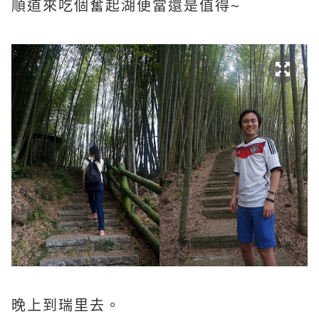
順道來吃個奮起湖便當還是值得~
晚上到瑞里去。