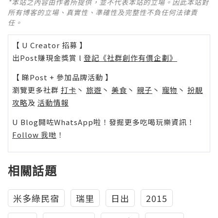
*本站之內容由作者所提供，並不代表本站的立場。因此本站對
所有博客的立場、真實性、準確性及完整性不負任何法律責
任。
【 U Creator 招募 】
出Post賺現金獎賞 l
登記《社群創作有價企劃》
【 睇Post + 參加品牌活動 】
瀏覽更多社群
打卡
丶
旅遊
丶
美食
丶
親子
丶
寵物
丶
扮靚
攻略
及
活動情報
U Blog開咗WhatsApp啦！發掘更多吃喝玩樂資訊！
Follow 我哋
！
相關話題
米多綠民宿
瑞里
日出
2015