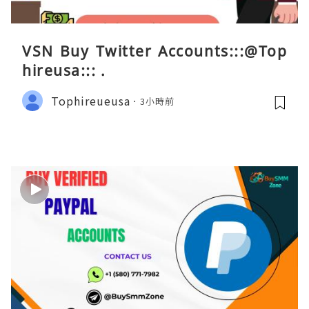
VSN Buy Twitter Accounts:::@Top
hireusa::: .
Tophireueusa
3小時前