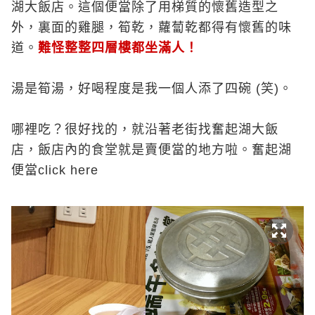
湖大飯店。這個便當除了用梯質的懷舊造型之
外，裏面的雞腿，筍乾，蘿蔔乾都得有懷舊的味
道。
難怪整整四層樓都坐滿人！
湯是筍湯，好喝程度是我一個人添了四碗 (笑)。
哪裡吃？很好找的，就沿著老街找奮起湖大飯
店，飯店內的食堂就是賣便當的地方啦。
奮起湖
便當click here