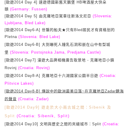
[歐遊2014 Day 4] 速遊德國新舊天鵝堡 HB啤酒屋大快朵
頤
(Germany: Fussen)
[歐遊2014 Day 5] 由克羅地亞駕車往斯洛文尼亞
(Slovenia:
Ljubljana, Bled Lake)
[歐遊2014 Day6-A] 世襲的船夫★只有Bled居民才有資格划的
Pletna
(Slovenia: Bled Lake)
[歐遊2014 Day6-B] 大到嚇死人鐘乳石洞和嵌在山中有型城
堡
(Slovenia:
Postojnska Jama, Predjama Castle)
[歐遊2014 Day7] 漫遊大品牌相機廣告取景地 - 克羅地亞小鎮
Rovinj
(Croatia: Rovinj)
[歐遊2014 Day8-A] 克羅地亞十六湖國家公園半日遊
(Croatia:
Plitvice Lakes)
[歐遊2014 Day8-B] 傳說中的歐洲最美日落~在克羅地亞Zadar聽海
的聲音
(Croatia: Zadar)
[歐遊2014 Day9] 遊走於大小兩古城之間：Sibenik 及
Split
(Croatia: Sibenik, Split)
[歐遊2014 Day10] 文明與歷史之間的夾縫城市：Split
(Croatia: