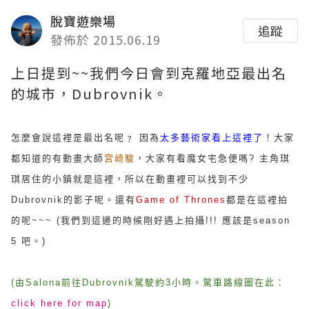
脫寶遊樂場
追蹤
發佈於 2015.06.19
上日提到~~我們今日會到克羅地亞最出名
的城市，Dubrovnik。
怎麼會說這裡是最出名呢﹖ 因為
太多藝術家看上這裡了
！大家
都知道的有動畫大師
宮崎駿
，大家有看魔女宅急便嗎? 主角琪
琪居住的小鎮就是這裡，所以在動畫裡可以找到不少
Dubrovnik的影子呢。還有
Game of Thrones
都是在這裡拍
的呢~~~ (我們到這邊的時候剛好遇上拍攝!!! 應該是season
5 吧。)
(由
Salona
前往Dubrovnik駕駛約3小時。駕車路線圖在此：
click here for map
)