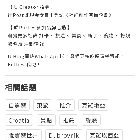
【 U Creator 招募 】
出Post賺現金獎賞 l
登記《社群創作有價企劃》
【 睇Post + 參加品牌活動 】
瀏覽更多社群
打卡
丶
旅遊
丶
美食
丶
親子
丶
寵物
丶
扮靚
攻略
及
活動情報
U Blog開咗WhatsApp啦！發掘更多吃喝玩樂資訊！
Follow 我哋
！
相關話題
自駕遊
東歐
推介
克羅地亞
Croatia
景點
推薦
餐廳
脫寶遊世界
Dubrovnik
克羅埃西亞