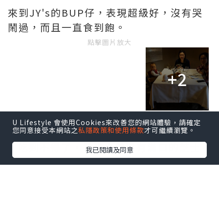
來到JY's的BUP仔，表現超級好，沒有哭
鬧過，而且一直食到飽。
點擊圖片放大
+2
U Lifestyle 會使用Cookies來改善您的網站體驗，請確定
Amuses Bouche其中一款是芝士脆脆好
您同意接受本網站之
私隱政策和使用條款
才可繼續瀏覽。
吃到不得了，香脆之餘還有滿口的芝士
我已閱讀及同意
味，連BUP仔都搶著要。