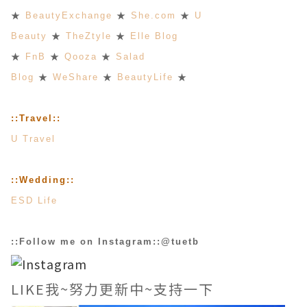
★
BeautyExchange
★
She.com
★
U
Beauty
★
TheZtyle
★
Elle Blog
★
FnB
★
Qooza
★
Salad
Blog
★
WeShare
★
BeautyLife
★
::Travel::
U Travel
::Wedding::
ESD Life
::Follow me on Instagram::@tuetb
LIKE我~努力更新中~支持一下