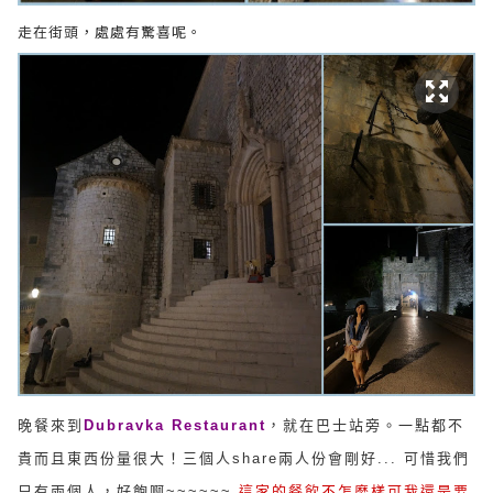
走在街頭，處處有驚喜呢。
晚餐來到
Dubravka Restaurant
，就在巴士站旁。一點都不
貴而且東西份量很大！三個人share兩人份會剛好... 可惜我們
只有兩個人，好飽啊~~~~~~
這家的餐飲不怎麼樣可我還是要