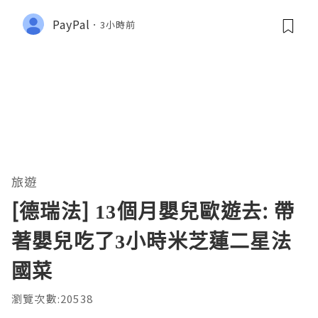
PayPal
3小時前
旅遊
[德瑞法] 13個月嬰兒歐遊去: 帶
著嬰兒吃了3小時米芝蓮二星法
國菜
瀏覽次數:20538