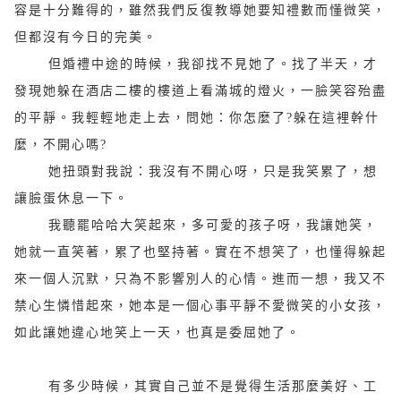
容是十分難得的，雖然我們反復教導她要知禮數而懂微笑，
但都沒有今日的完美。
但婚禮中途的時候，我卻找不見她了。找了半天，才
發現她躲在酒店二樓的樓道上看滿城的燈火，一臉笑容殆盡
的平靜。我輕輕地走上去，問她：你怎麼了
?
躲在這裡幹什
麼，不開心嗎
?
她扭頭對我說：我沒有不開心呀，只是我笑累了，想
讓臉蛋休息一下。
我聽罷哈哈大笑起來，多可愛的孩子呀，我讓她笑，
她就一直笑著，累了也堅持著。實在不想笑了，也懂得躲起
來一個人沉默，只為不影響別人的心情。進而一想，我又不
禁心生憐惜起來，她本是一個心事平靜不愛微笑的小女孩，
如此讓她違心地笑上一天，也真是委屈她了。
有多少時候，其實自己並不是覺得生活那麼美好、工