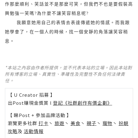
作那麼順利、笑話並不是那麼可笑，但我們不也是要假裝高
興勉強一笑嗎
?
為什麼不讓笑容稍息呢
?
我願意她用自己的表情去表達傳遞她的情感。而我跟
她學會了，在一個人的時候，找一個安靜的角落讓笑容稍
息。
*本站之內容由作者所提供，並不代表本站的立場。因此本站對
所有博客的立場、真實性、準確性及完整性不負任何法律責
任。
【 U Creator 招募 】
出Post賺現金獎賞 l
登記《社群創作有價企劃》
【 睇Post + 參加品牌活動 】
瀏覽更多社群
打卡
丶
旅遊
丶
美食
丶
親子
丶
寵物
丶
扮靚
攻略
及
活動情報