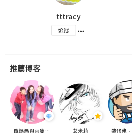
tttracy
追蹤
推薦博客
點滴
儍媽媽與兩隻小魔怪之家
艾米莉