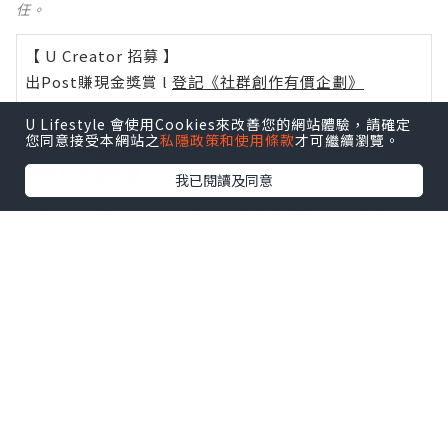
任。
【 U Creator 招募 】
出Post賺現金獎賞 l
登記《社群創作有價企劃》
【 睇Post + 參加品牌活動 】
U Lifestyle 會使用Cookies來改善您的網站體驗，請確定
您同意接受本網站之
私隱政策和使用條款
才可繼續瀏覽。
瀏覽更多社群
打卡
丶
旅遊
丶
美食
丶
親子
丶
寵物
丶
扮靚
攻略
及
活動情報
我已閱讀及同意
U Blog開咗WhatsApp啦！發掘更多吃喝玩樂資訊！
Follow 我哋
！
0個讚好
收藏