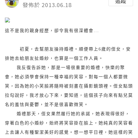
追蹤
發佈於 2013.06.18
這不是我的親身經歷，卻令我有很深體會...
初
夏，去幫朋友操持婚禮。順便帶上
6
歲的侄女，安
排她去給朋友扯婚紗，也算是一個工作人員。
我反復告訴她，那是一場很重要的婚禮，快樂的聚
會，她必須學會保持一種幸福的笑容，對每一個人都要微
笑，因為她的小笑臉將隨時被刻畫在攝影鏡頭裡。侄女點頭
拉勾說好，我才放心下來，要知道，這個孩子向來有點兒莫
名的羞怯與憂鬱，並不是很喜歡微笑。
婚禮那天，侄女果然履行她的承諾，她表現得很好，
穿著白色的小婚紗，始終將笑容掛在臉上，她純真的笑容看
上去讓人有種聖潔美好的感覺。想一想平日裡，她這樣的笑