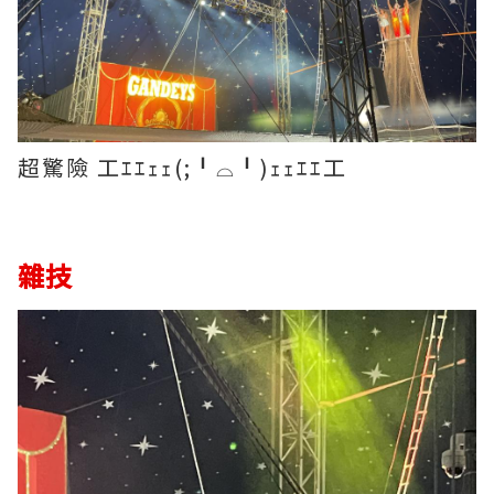
超驚險 工ｴｴｪｪ(;╹⌓╹)ｪｪｴｴ工
雜技