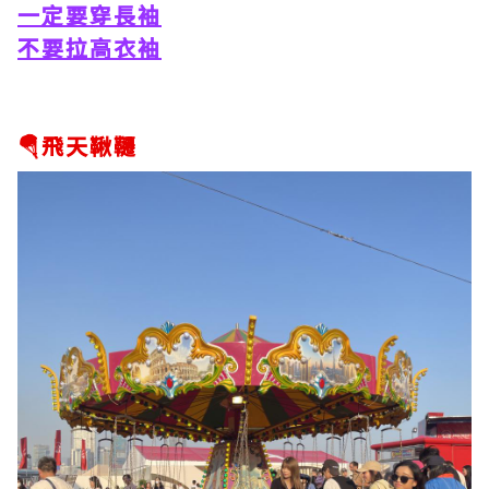
一定要穿長袖
不要拉高衣袖
🪂飛天鞦韆