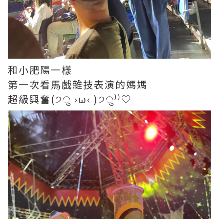
和小肥陽一樣
第一次看馬戲雜技表演的媽媽
超級興奮(੭ु ›ω‹ )੭ु⁾⁾♡