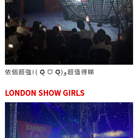
依個超強꒰( ✪͈̀ ᗜ ✪͈́)و超值得睇
LONDON SHOW GIRLS