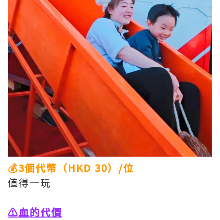
💰3個代幣（HKD 30）/位
值得一玩
⚠️血的代價