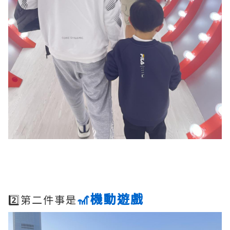
🎢機動遊戲
2️⃣第二件事是