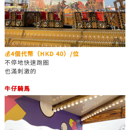
💰4個代幣（HKD 40）/位
不停地快速跑圈
也滿刺激的
牛仔騎馬