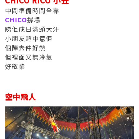
CHICO RICO 小丑
中間準備時間全靠
CHICO
撐場
睇佢成日滿頭大汗
小朋友超中意佢
個陣去仲好熱
但裡面又無冷氣
好敬業
空中飛人