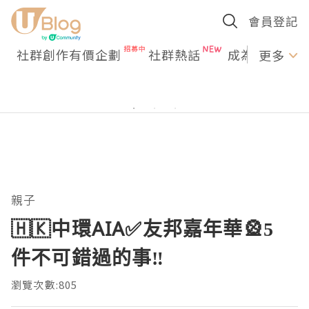
會員登記
社群創作有價企劃
社群熱話
成為U Creato
更多
親子
🇭🇰中環AIA✅友邦嘉年華🎡5
件不可錯過的事‼️
瀏覽次數:805