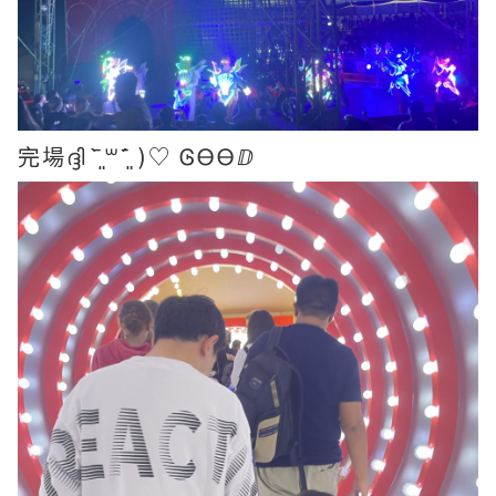
完場ദ്ദി ˉ͈̀꒳ˉ͈́ )♡ ᎶᎾᎾⅅ