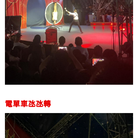
電單車氹氹轉