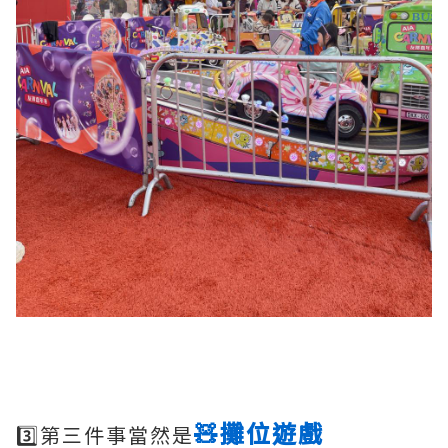
🧸攤位遊戲
3️⃣第三件事當然是