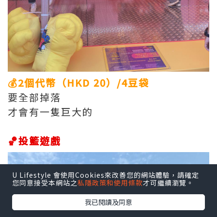
💰2個代幣（HKD 20）/4豆袋
要全部掉落
才會有一隻巨大的
🏀投籃遊戲
U Lifestyle 會使用Cookies來改善您的網站體驗，請確定
您同意接受本網站之
私隱政策和使用條款
才可繼續瀏覽。
我已閱讀及同意