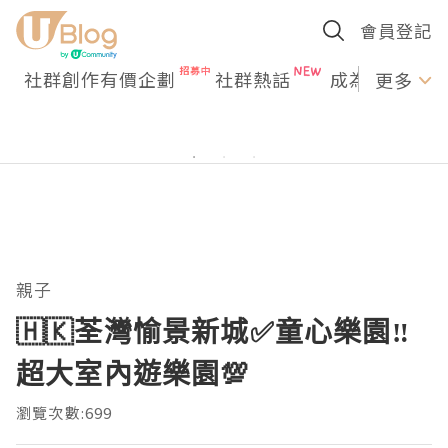
會員登記
社群創作有價企劃
社群熱話
成為U Creato
更多
親子
🇭🇰荃灣愉景新城✅️童心樂園‼️
超大室內遊樂園💯
瀏覽次數:699