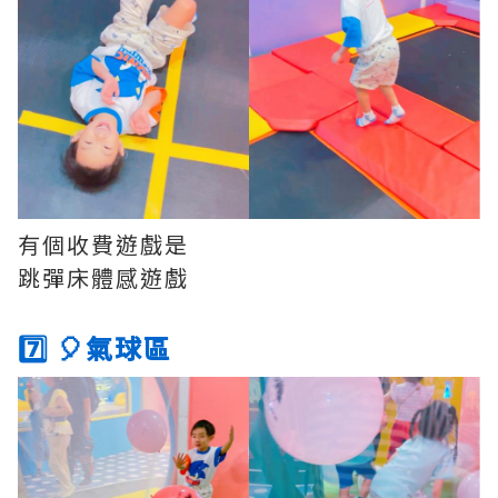
有個收費遊戲是
跳彈床體感遊戲
7️⃣ 🎈氣球區