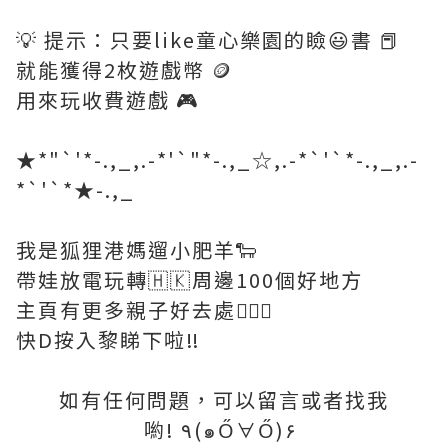
💡 提示：只要like童心樂園的瞼😃書 📕
就能獲得2枚遊戲幣 🪙
用來玩收費遊戲 🎮
★*"`'*-.,_,.-*'`"*-.,_☆,.-*`'`*-.,_,.-
*`'`*★-.,_
我是狐狸港媽遛小肥羊🐑
帶娃放電玩轉🇭🇰周邊100個好地方
主頁有更多親子好去處🙆🏻‍♀️
快D按入黎睇下啦‼️
如有任何問題，可以留言或者找我
喲! ٩(๑Ő∀Ő)۶