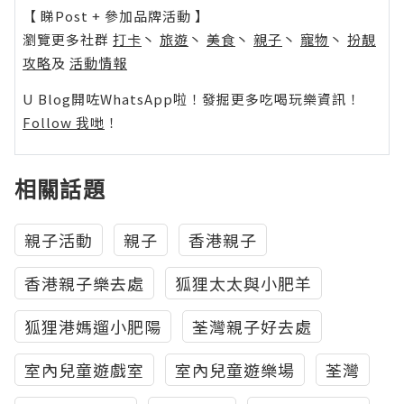
【 睇Post + 參加品牌活動 】
瀏覽更多社群
打卡
丶
旅遊
丶
美食
丶
親子
丶
寵物
丶
扮靚
攻略
及
活動情報
U Blog開咗WhatsApp啦！發掘更多吃喝玩樂資訊！
Follow 我哋
！
相關話題
親子活動
親子
香港親子
香港親子樂去處
狐狸太太與小肥羊
狐狸港媽遛小肥陽
荃灣親子好去處
室內兒童遊戲室
室內兒童遊樂場
荃灣