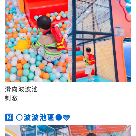
滑向波波池
刺激
2️⃣ ⚪波波池區🟠🩵