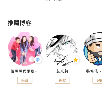
推薦博客
點滴
儍媽媽與兩隻小魔怪之家
艾米莉
追蹤
追蹤
追蹤