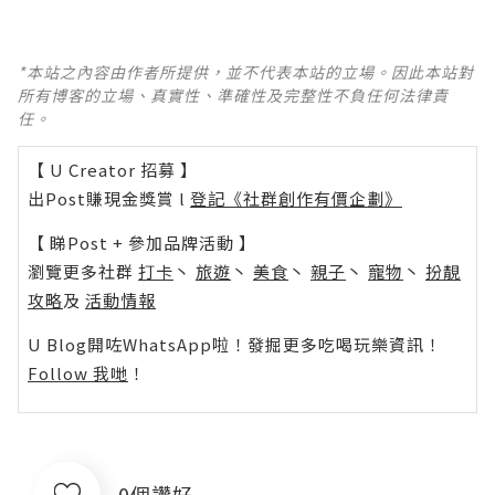
*本站之內容由作者所提供，並不代表本站的立場。因此本站對
所有博客的立場、真實性、準確性及完整性不負任何法律責
任。
【 U Creator 招募 】
出Post賺現金獎賞 l
登記《社群創作有價企劃》
【 睇Post + 參加品牌活動 】
瀏覽更多社群
打卡
丶
旅遊
丶
美食
丶
親子
丶
寵物
丶
扮靚
攻略
及
活動情報
U Blog開咗WhatsApp啦！發掘更多吃喝玩樂資訊！
Follow 我哋
！
0個讚好