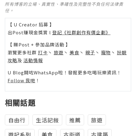
所有博客的立場、真實性、準確性及完整性不負任何法律責
任。
【 U Creator 招募 】
出Post賺現金獎賞 l
登記《社群創作有價企劃》
【 睇Post + 參加品牌活動 】
瀏覽更多社群
打卡
丶
旅遊
丶
美食
丶
親子
丶
寵物
丶
扮靚
攻略
及
活動情報
U Blog開咗WhatsApp啦！發掘更多吃喝玩樂資訊！
Follow 我哋
！
相關話題
自由行
生活記敍
推薦
旅遊
遊記系列
美食
古街道
古建築