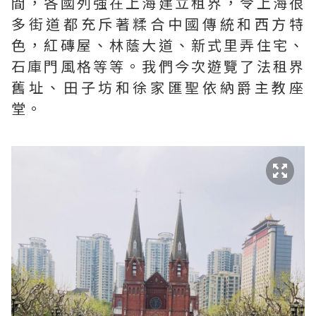
間，各國列強在上海建立租界，令上海很
多街道都充斥著糅合中國傳統和西方特
色，紅磚屋、林蔭大道、新式里弄住宅、
石庫門風格等等。我們今次遊覽了法租界
舊址、田子坊和徐家匯聖依納爵主教座
堂。