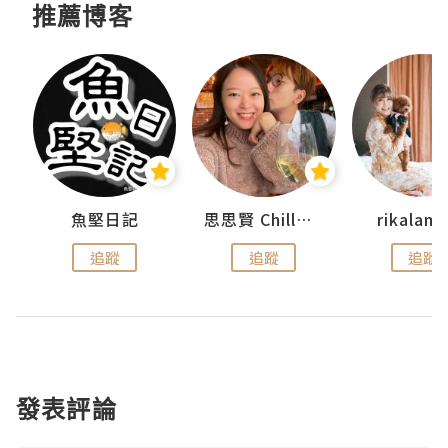
推薦博客
urnal
魚堅日記
思思賢 ChillMyBabe
rikala
追蹤
追蹤
追蹤
發表評論