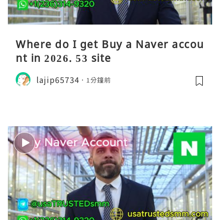
Where do I get Buy a Naver accou
nt in 2026. 53 site
lajip65734
1分鐘前