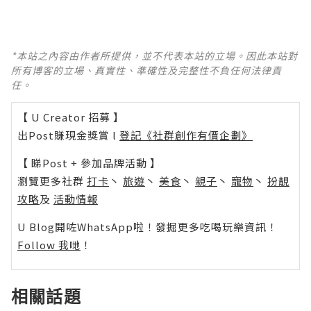
*本站之內容由作者所提供，並不代表本站的立場。因此本站對
所有博客的立場、真實性、準確性及完整性不負任何法律責
任。
【 U Creator 招募 】
出Post賺現金獎賞 l
登記《社群創作有價企劃》
【 睇Post + 參加品牌活動 】
瀏覽更多社群
打卡
丶
旅遊
丶
美食
丶
親子
丶
寵物
丶
扮靚
攻略
及
活動情報
U Blog開咗WhatsApp啦！發掘更多吃喝玩樂資訊！
Follow 我哋
！
相關話題