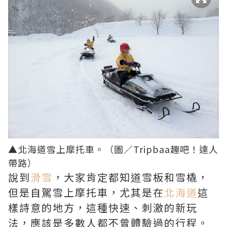
▲北海道雪上摩托車。（圖／
Tripbaa趣吧！達人
帶路
）
說到
滑雪
，大家肯定都知道雪板和雪橇，
但是自駕雪上摩托車，尤其是在
北海道
這
樣詩意的地方，這種快速、刺激的新玩
法，應該是多數人都不曾體驗過的行程。