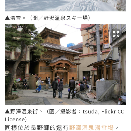
▲滑雪。（圖／
野沢温泉スキー場
）
▲野澤溫泉街。（圖／攝影者：
tsuda
, Flickr CC
License）
同樣位於長野鄉的還有
野澤溫泉滑雪場
，