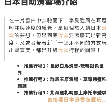
日本
自助滑雪場
介紹
在一片雪白中奔馳而下，享受強風在耳邊
呼嘯與速度的感覺，是每個旅人到日本
滑
雪
的夢想，但是到底
滑雪
要怎麼玩出新高
度，又或者帶著新手一起用不同的方式玩
出豐富度，都是升級
滑雪
行程的關鍵！
推薦行程1：
長野白馬滑雪-玩轉銀色世
界
推薦行程2：
群馬玉原雪場、草莓螃蟹吃
到飽
推薦行程3：
北海道札幌雪上摩托車體驗
直接看日本滑雪怎麼玩...