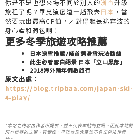
你是不是也想來場不同於別人的
滑雪
升級
旅程了呢？畢竟這麼遠一趟飛去
日本
，當
然要玩出最高CP值，才對得起長途奔波的
身心靈和荷包啊！
更多冬季旅遊攻略推薦
日本滑雪推薦7條首選滑雪玩法路線
此生必看雪白絕景 日本「立山黑部」
2018海外跨年倒數旅行
原文出處：
https://blog.tripbaa.com/japan-ski-
4-play/
*本站之內容由作者所提供，並不代表本站的立場。因此本站對
所有博客的立場、真實性、準確性及完整性不負任何法律責
任。