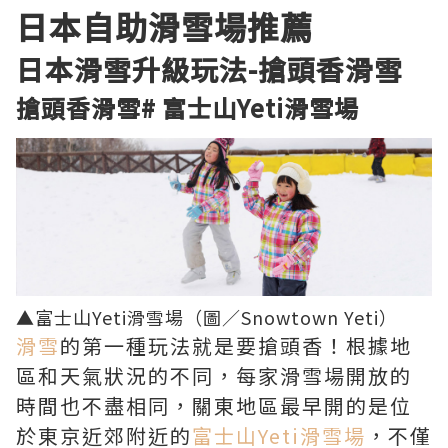
日本
自助滑雪場
推薦
日本滑雪
升級玩法-
搶頭香滑雪
搶頭香滑雪
#
富士山Yeti滑雪場
▲富士山Yeti滑雪場（圖／
Snowtown Yeti
）
滑雪
的第一種玩法就是要搶頭香！根據地
區和天氣狀況的不同，每家滑雪場開放的
時間也不盡相同，關東地區最早開的是位
於東京近郊附近的
富士山Yeti滑雪場
，不僅