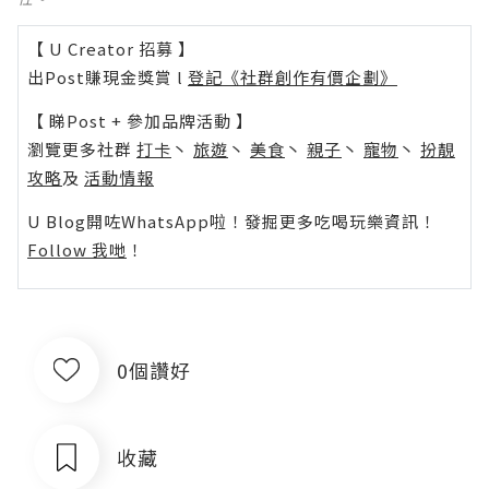
【 U Creator 招募 】
出Post賺現金獎賞 l
登記《社群創作有價企劃》
【 睇Post + 參加品牌活動 】
瀏覽更多社群
打卡
丶
旅遊
丶
美食
丶
親子
丶
寵物
丶
扮靚
攻略
及
活動情報
U Blog開咗WhatsApp啦！發掘更多吃喝玩樂資訊！
Follow 我哋
！
0個讚好
收藏