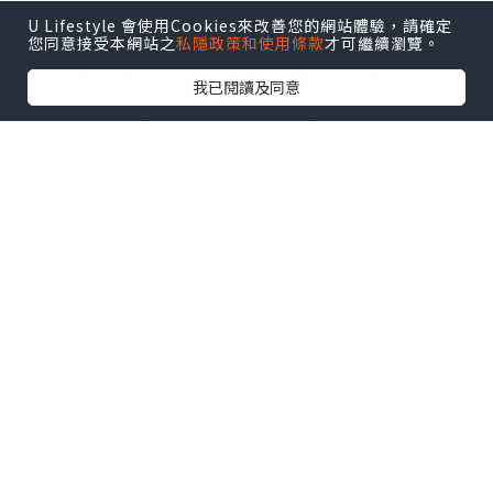
300w,
U Lifestyle 會使用Cookies來改善您的網站體驗，請確定
https://i2.wp.com/blog.tripbaa.com/
您同意接受本網站之
私隱政策和使用條款
才可繼續瀏覽。
wp-content/uploads/2017/12/0-1-
我已閱讀及同意
4.jpg?resize=768%2C512&ssl=1
768w,
https://i2.wp.com/blog.tripbaa.com/
wp-content/uploads/2017/12/0-1-
4.jpg?resize=696%2C464&ssl=1
696w,
https://i2.wp.com/blog.tripbaa.com/
wp-content/uploads/2017/12/0-1-
4.jpg?resize=630%2C420&ssl=1
630w" sizes="(max-width: 696px)
100vw, 696px" data-
original="https://i2.wp.com/blog.tri