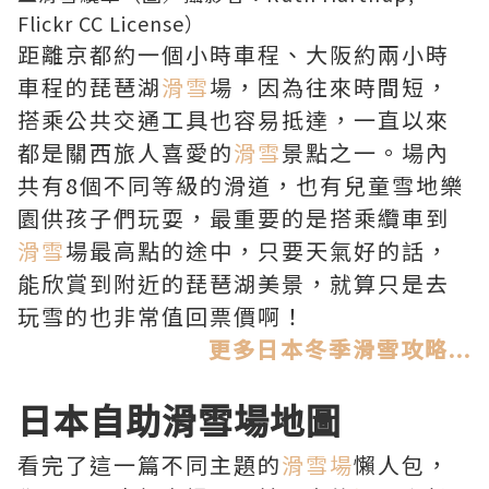
Flickr CC License）
距離京都約一個小時車程、大阪約兩小時
車程的琵琶湖
滑雪
場，因為往來時間短，
搭乘公共交通工具也容易抵達，一直以來
都是關西旅人喜愛的
滑雪
景點之一。場內
共有8個不同等級的滑道，也有兒童雪地樂
園供孩子們玩耍，最重要的是搭乘纜車到
滑雪
場最高點的途中，只要天氣好的話，
能欣賞到附近的琵琶湖美景，就算只是去
玩雪的也非常值回票價啊！
更多日本冬季滑雪攻略...
日本
自助滑雪場
地圖
看完了這一篇不同主題的
滑雪場
懶人包，