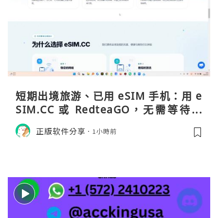
短期出境旅游、已用 eSIM 手机：用 e
SIM.CC 或 RedteaGO，无需等待收
货。需要“当地号码 + 通话短信”（如
正版软件分享
1小時前
打车、外卖、客户联络）：优先 Redt
eaGO（明确提供通话短信套餐）。长