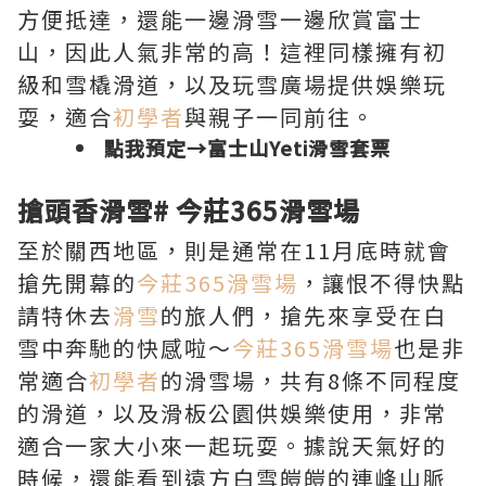
方便抵達，還能一邊滑雪一邊欣賞富士
山，因此人氣非常的高！這裡同樣擁有初
級和雪橇滑道，以及玩雪廣場提供娛樂玩
耍，適合
初學者
與親子一同前往。
點我預定→
富士山Yeti滑雪套票
搶頭香滑雪
#
今莊365滑雪場
至於關西地區，則是通常在11月底時就會
搶先開幕的
今莊365滑雪場
，讓恨不得快點
請特休去
滑雪
的旅人們，搶先來享受在白
雪中奔馳的快感啦～
今莊365滑雪場
也是非
常適合
初學者
的滑雪場，共有8條不同程度
的滑道，以及滑板公園供娛樂使用，非常
適合一家大小來一起玩耍。據說天氣好的
時候，還能看到遠方白雪皚皚的連峰山脈