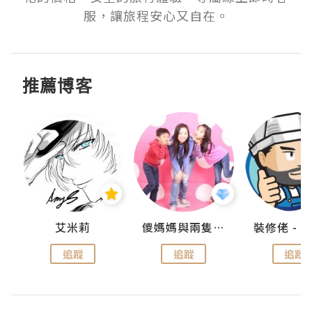
服，讓旅程安心又自在。
推薦博客
點滴
艾米莉
儍媽媽與兩隻小魔怪之家
追蹤
追蹤
追蹤