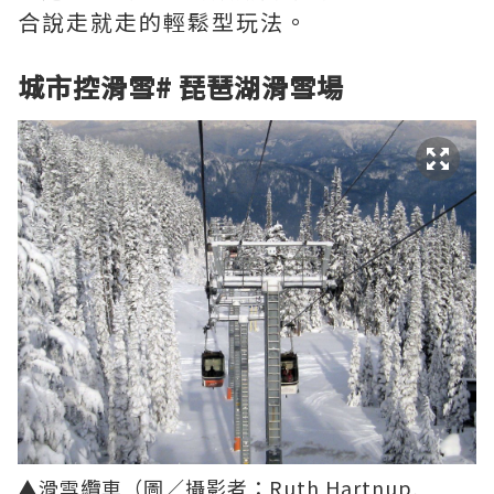
合說走就走的輕鬆型玩法。
城市控滑雪
#
琵琶湖滑雪場
▲滑雪纜車（圖／攝影者：
Ruth Hartnup
,