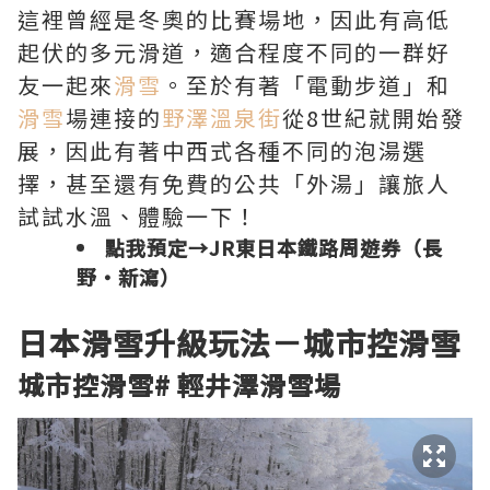
這裡曾經是冬奧的比賽場地，因此有高低
起伏的多元滑道，適合程度不同的一群好
友一起來
滑雪
。至於有著「電動步道」和
滑雪
場連接的
野澤溫泉街
從8世紀就開始發
展，因此有著中西式各種不同的泡湯選
擇，甚至還有免費的公共「外湯」讓旅人
試試水溫、體驗一下！
點我預定→
JR東日本鐵路周遊券（長
野‧新瀉）
日本滑雪
升級玩法－
城市控滑雪
城市控滑雪
#
輕井澤滑雪場