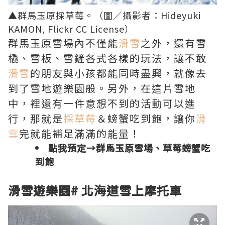
▲群馬玉原採草莓。（圖／攝影者：
Hideyuki
KAMON
, Flickr CC License）
群馬玉原雪場內不僅能
滑雪
之外，還有雪
橇、雪板、雪鏟各式各樣的玩法，讓不敢
滑雪
的朋友與小孩都能同時盡興，就像去
到了雪地遊樂園般。另外，在這片雪地
中，裡還有一件意想不到的活動可以進
行，那就是
採草莓
＆螃蟹吃到飽，讓你
滑
雪
完就能補足滿滿的能量！
點我預定→
群馬玉原雪場、草莓螃蟹吃
到飽
滑雪遊樂園
#
北海道雪上摩托車