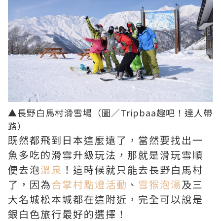
▲長野白馬村滑雪場（圖／
Tripbaa趣吧！達人帶
路
）
既然都飛到日本這麼遠了，當然要找出一
魚多吃的滑雪升級玩法，那就是滑玩雪順
便去泡
溫泉
！這時候就只能去長野白馬村
了，因為
合掌村點燈活動
、
雪猴泡湯
及三
大名城松本城都在這附近，完全可以說是
銀白色旅行最好的選擇！