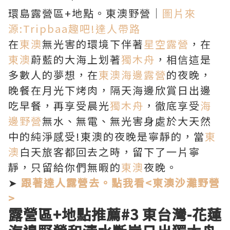
環島露營區+地點。東澳野營｜
圖片來
源:Tripbaa趣吧!達人帶路
在
東澳
無光害的環境下伴著
星空露營
，在
東澳
蔚藍的大海上划著
獨木舟
，相信這是
多數人的夢想，在
東澳海邊露營
的夜晚，
晚餐在月光下烤肉，隔天海邊欣賞日出邊
吃早餐，再享受晨光
獨木舟
，徹底享受
海
邊野營
無水、無電、無光害身處於大天然
中的純淨感受!東澳的夜晚是寧靜的，當
東
澳
白天旅客都回去之時，留下了一片寧
靜，只留給你們無暇的
東澳
夜晚。
➤
跟著達人露營去。點我看<東澳沙灘野營
>
露營區+地點推薦
#3 東台灣-
花蓮