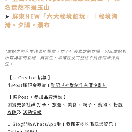
名竟然不是玉山
➤
屏東NEW『六大秘境酷玩』｜秘境海
灣。夕陽。瀑布
*本站之內容由作者所提供，並不代表本站的立場。因此本站對
所有博客的立場、真實性、準確性及完整性不負任何法律責
任。
【 U Creator 招募 】
出Post賺現金獎賞 l
登記《社群創作有價企劃》
【 睇Post + 參加品牌活動 】
瀏覽更多社群
打卡
丶
旅遊
丶
美食
丶
親子
丶
寵物
丶
扮靚
攻略
及
活動情報
U Blog開咗WhatsApp啦！發掘更多吃喝玩樂資訊！
Follow 我哋
！