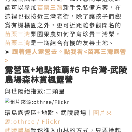
話可以參加
苗栗三灣
新手免裝備方案，在
這裡也很接近三灣老街，除了讓孩子們觀
賞有機橘園之外，更可近距離參觀聞名的
苗栗三灣
梨園果農如何孕育珍貴三灣梨，
苗栗三灣
是一塊結合有機的友善土地。
➤
跟著達人露營去。點我看<苗栗三灣露營
>
露營區+地點推薦
#6 中台灣-
武陵
農場森林賞楓露營
與世隔絕指數:三顆星
環島露營區+地點。武陵農場｜
圖片來
源:othree / Flickr
武陵農場
輕鬆進入山林的方式，只要拎起