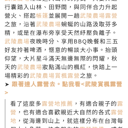
行囊踏入山林、田野間，與同伴合力升起
營火、搭起
帳篷
並展開一趟
武陵農場露營
之旅，沿著
武陵農場
蜿蜒的山路汲取芬多
精，或是在瀑布旁享受天然紓壓負離子。
武陵農場
夜晚時分、享用BBQ晚餐和三五
好友拎著啤酒，愜意的暢談大小事。抬頭
仰望，大片星斗滿天無邊無際的閃耀，秋
天的
武陵農場
妝點滿山的楓紅，快踏上一
場精彩的
武陵農場賞楓露營
之旅。
➤
跟著達人露營去。點我看<武陵賞楓露營
>
看了這麼多
露營地推薦
，有適合親子的
露
營
，也有適合喜歡親近大自然的各式
露營
地
，從海邊到山上，就這樣分布在台灣每