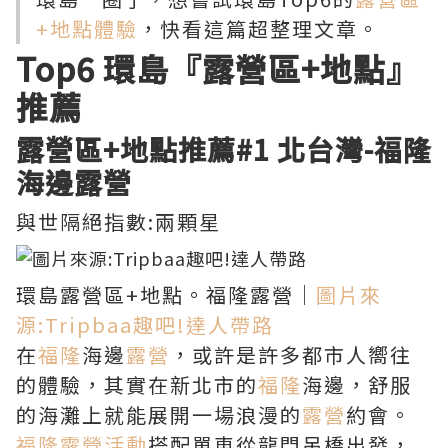
+地點體驗
，快看這篇超整理文章。
Top6
環島『露營區+地點』
推薦
露營區+地點推薦
#1 北台灣-
福隆
海邊露營
與世隔絕指數:兩顆星
環島露營區+地點。福隆露營｜
圖片來
源:Tripbaa趣吧!達人帶路
在
福隆
海邊
露營
，或許是許多都市人嚮往
的體驗，其實在新北市的
福隆
海邊，舒服
的海灘上就能展開一場浪漫的
露營
約會。
福隆
露營活動
搭配單車從龍門吊橋出發，