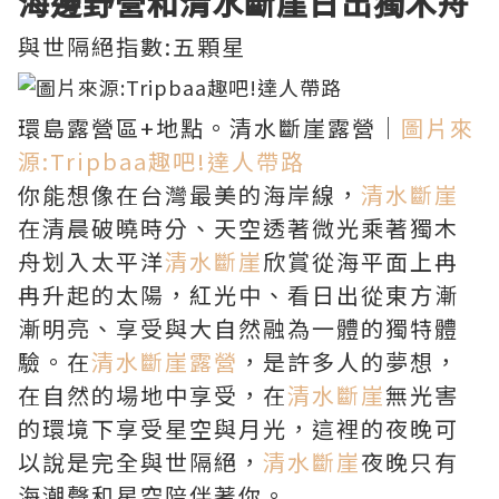
海邊野營和清水斷崖日出獨木舟
與世隔絕指數:五顆星
環島露營區+地點。清水斷崖露營｜
圖片來
源:Tripbaa趣吧!達人帶路
你能想像在台灣最美的海岸線，
清水斷崖
在清晨破曉時分、天空透著微光乘著獨木
舟划入太平洋
清水斷崖
欣賞從海平面上冉
冉升起的太陽，紅光中、看日出從東方漸
漸明亮、享受與大自然融為一體的獨特體
驗。在
清水斷崖露營
，是許多人的夢想，
在自然的場地中享受，在
清水斷崖
無光害
的環境下享受星空與月光，這裡的夜晚可
以說是完全與世隔絕，
清水斷崖
夜晚只有
海潮聲和星空陪伴著你。