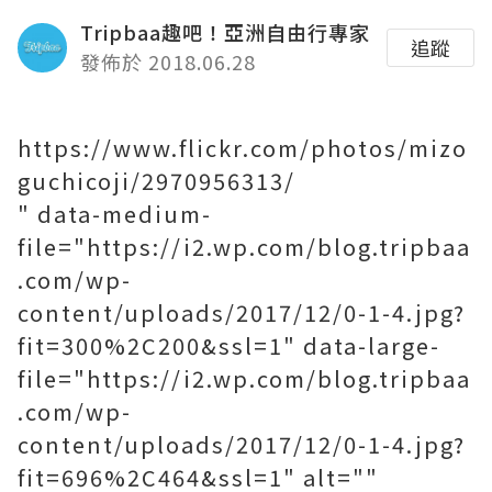
Tripbaa趣吧！亞洲自由行專家
追蹤
發佈於 2018.06.28
https://www.flickr.com/photos/mizo
guchicoji/2970956313/
" data-medium-
file="https://i2.wp.com/blog.tripbaa
.com/wp-
content/uploads/2017/12/0-1-4.jpg?
fit=300%2C200&ssl=1" data-large-
file="https://i2.wp.com/blog.tripbaa
.com/wp-
content/uploads/2017/12/0-1-4.jpg?
fit=696%2C464&ssl=1" alt=""