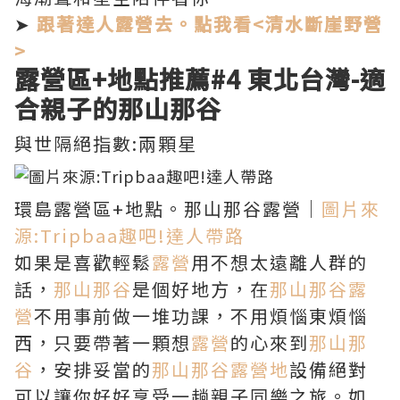
➤
跟著達人露營去。點我看<清水斷崖野營
>
露營區+地點推薦
#4 東北台灣-
適
合親子的那山那谷
與世隔絕指數:兩顆星
環島露營區+地點。那山那谷露營｜
圖片來
源:Tripbaa趣吧!達人帶路
如果是喜歡輕鬆
露營
用不想太遠離人群的
話，
那山那谷
是個好地方，在
那山那谷露
營
不用事前做一堆功課，不用煩惱東煩惱
西，只要帶著一顆想
露營
的心來到
那山那
谷
，安排妥當的
那山那谷露營地
設備絕對
可以讓你好好享受一趟親子同樂之旅。如