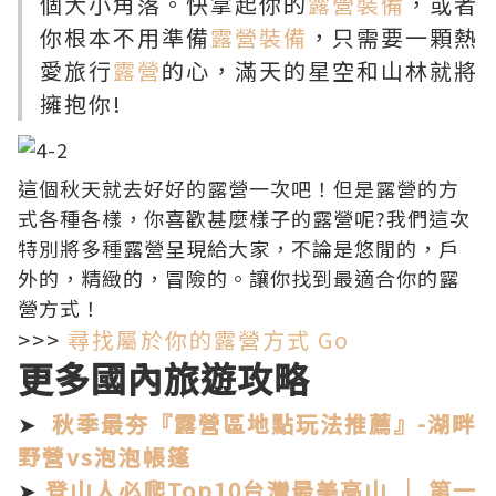
個大小角落。快拿起你的
露營裝備
，或者
你根本不用準備
露營裝備
，只需要一顆熱
愛旅行
露營
的心，滿天的星空和山林就將
擁抱你!
這個秋天就去好好的
露營
一次吧！但是
露營
的方
式各種各樣，你喜歡甚麼樣子的
露營
呢?我們這次
特別將多種
露營
呈現給大家，不論是悠閒的，戶
外的，精緻的，冒險的。讓你找到最適合你的
露
營
方式！
>>>
尋找屬於你的露營方式 Go
更多國內旅遊攻略
➤
秋季最夯『露營區地點玩法推薦』-湖畔
野營vs泡泡帳篷
➤
登山人必爬Top10台灣最美高山 │ 第一