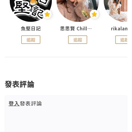
urnal
魚堅日記
思思賢 ChillMyBabe
rikala
追蹤
追蹤
追蹤
發表評論
登入
發表評論