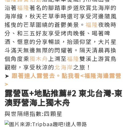
沿著
福隆
著名的腳踏車步道欣賞北海岸的
海岸線，秋天芒草季時還可享受河邊隨風
搖曳的芒草圍繞的蒼鬱美景。
福隆
夜晚時
分、和三五好友享受烤肉晚餐、喝著啤
酒、愜意的分享暢談，抬頭仰望，大片星
斗滿天無邊無際的閃耀著。隔天清晨再換
個角度乘
獨木舟
上溯至
福隆
雙溪上游賞鳥
觀樹，享受秋涼的
北海岸
之旅！
➤
跟著達人露營去。點我看<福隆海邊露營
>
露營區+地點推薦
#2 東北台灣-
東
澳野營海上獨木舟
與世隔絕指數:四顆星