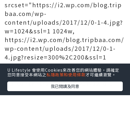
srcset="https://i2.wp.com/blog.trip
baa.com/wp-
content/uploads/2017/12/0-1-4.jpg?
w=1024&ssl=1 1024w,
https://i2.wp.com/blog.tripbaa.com/
wp-content/uploads/2017/12/0-1-
4.jpg?resize=300%2C200&ssl=1
300w,
U Lifestyle 會使用Cookies來改善您的網站體驗，請確定
https://i2.wp.com/blog.tripbaa.com/
您同意接受本網站之
私隱政策和使用條款
才可繼續瀏覽。
wp-content/uploads/2017/12/0-1-
我已閱讀及同意
4.jpg?resize=768%2C512&ssl=1
768w,
https://i2.wp.com/blog.tripbaa.com/
wp-content/uploads/2017/12/0-1-
4.jpg?resize=696%2C464&ssl=1