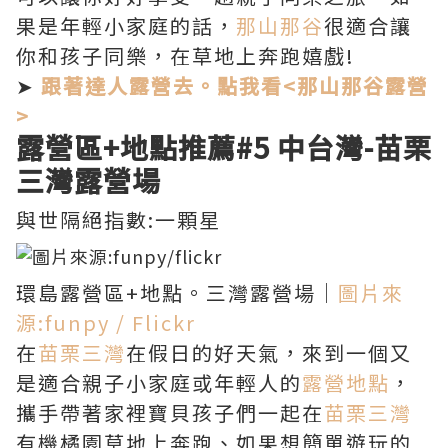
果是年輕小家庭的話，
那山那谷
很適合讓
你和孩子同樂，在草地上奔跑嬉戲!
➤
跟著達人露營去。點我看<那山那谷露營
>
露營區+地點推薦
#5 中台灣-
苗栗
三灣露營場
與世隔絕指數:一顆星
環島露營區+地點。三灣露營場｜
圖片來
源:funpy / Flickr
在
苗栗三灣
在假日的好天氣，來到一個又
是適合親子小家庭或年輕人的
露營地點
，
攜手帶著家裡寶貝孩子們一起在
苗栗三灣
有機橘園草地上奔跑、如果想簡單遊玩的