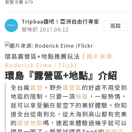
瀏覽次數:679
Tripbaa趣吧！亞洲自由行專家
追蹤
發佈於 2017.09.12
環島露營區+地點推薦玩法｜
圖片來源:
Roderick Eime / Flickr
環島『露營區+地點』介紹
全台瘋
露營
，野外
露營區
的好處不用受到
地區的限制，只要一頂
帳篷
，一股熱情，
就可以享受躺在星空下的美好體驗。你知
道全台從南到北，從大海到高山都有完美
的
露營地點
嗎，連起來體驗過幾乎就可以
環島一圈了，想嘗試環島Top6的
露營區