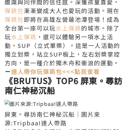
膽識與同伴間的信任感。深獲孩童喜愛，
彈跳包
漸漸變成大人也愛玩的活動。現在
彈跳包
即將在高雄左營蓮池潭登場！成為
全台第一座可以玩
水上彈跳
的城市。除了
玩
水上彈跳
，還可以體驗另一項水上活
動，SUP（立式單槳）。這是一人活動的
獨立划槳，站立SUP板上，左右划槳掌控
方向，是一種介於獨木舟和衝浪的運動。
－
達人帶你玩彈跳包<<<點我查看
《BRUTUS》TOP6 屏東。尋訪
南仁神秘沉船
屏東。尋訪南仁神秘沉船｜圖片來
源:Tripbaa!達人帶路