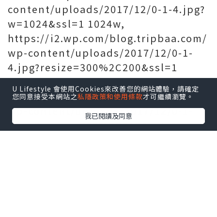
content/uploads/2017/12/0-1-4.jpg?
w=1024&ssl=1 1024w,
https://i2.wp.com/blog.tripbaa.com/
wp-content/uploads/2017/12/0-1-
4.jpg?resize=300%2C200&ssl=1
300w,
U Lifestyle 會使用Cookies來改善您的網站體驗，請確定
https://i2.wp.com/blog.tripbaa.com/
您同意接受本網站之
私隱政策和使用條款
才可繼續瀏覽。
wp-content/uploads/2017/12/0-1-
我已閱讀及同意
4.jpg?resize=768%2C512&ssl=1
768w,
https://i2.wp.com/blog.tripbaa.com/
wp-content/uploads/2017/12/0-1-
4.jpg?resize=696%2C464&ssl=1
696w,
https://i2.wp.com/blog.tripbaa.com/