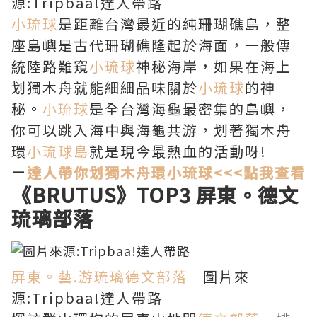
源:Tripbaa!達人帶路
小琉球
是距離台灣最近的純珊瑚礁島，整
座島嶼是古代珊瑚礁隆起於海面，一般傳
統陸路難窺
小琉球
神秘海岸，如果在海上
划獨木舟就能細細品味關於
小琉球
的神
秘。
小琉球
是全台灣海龜最密集的島嶼，
你可以跳入海中與海龜共游，划著獨木舟
環
小琉球島
就是現今最熱血的活動呀!
－
達人帶你划獨木舟環小琉球<<<點我查看
《BRUTUS》TOP3
屏東。德文
琉璃部落
屏東。藝.游琉璃德文部落
｜圖片來
源:Tripbaa!達人帶路