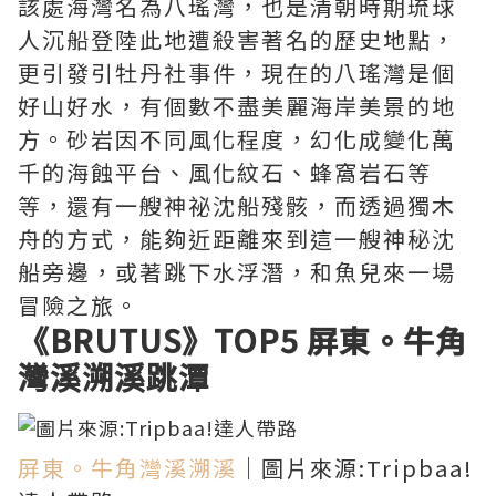
該處海灣名為八瑤灣，也是清朝時期琉球
人沉船登陸此地遭殺害著名的歷史地點，
更引發引牡丹社事件，現在的八瑤灣是個
好山好水，有個數不盡美麗海岸美景的地
方。砂岩因不同風化程度，幻化成變化萬
千的海蝕平台、風化紋石、蜂窩岩石等
等，還有一艘神祕沈船殘骸，而透過獨木
舟的方式，能夠近距離來到這一艘神秘沈
船旁邊，或著跳下水浮潛，和魚兒來一場
冒險之旅。
《BRUTUS》TOP5
屏東。牛角
灣溪溯溪跳潭
屏東。牛角灣溪溯溪
｜圖片來源:Tripbaa!