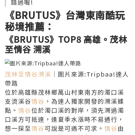
錯過喔!
《BRUTUS》台灣東南酷玩
秘境推薦：
《BRUTUS》TOP8
高雄。茂林
至情谷 溯溪
茂林至情谷溯溪
｜圖片來源:Tripbaa!達人
帶路
位於高雄縣茂林鄉萬山村東南方的濁口溪
支流溪谷
情谷
，為達人獨家開發的溯溪據
點。
情谷
位於濁口溪的對岸，須先溯過濁
口溪方可抵達，逢夏季水漲時不易通行，
想一探至
情谷
可說是可遇不可求。
情谷
由