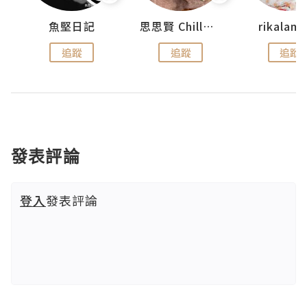
urnal
魚堅日記
思思賢 ChillMyBabe
rikala
追蹤
追蹤
追蹤
發表評論
登入
發表評論