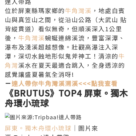
達人帶路
位於屏東縣瑪家鄉的
牛角灣溪
，地處白賓
山與真笠山之間，從沿山公路（大武山 貼
背縱貫道）看似無奇，但順溪深入1公里
後，
牛角灣溪
蜿蜒連綿溪流，豐富深潭、
瀑布及淺溪超越想像。壯觀高瀑注入深
潭，深切水蝕地形似鬼斧神工！清涼的
牛
角灣
溪水在夏天最適合跳入，全身透涼的
感覺讓盛夏暑氣全消呀!
－
達人帶你牛角灣溪溯溪<<<點我查看
《BRUTUS》TOP4
屏東。獨木
舟環小琉球
屏東。獨木舟環小琉球
｜圖片來