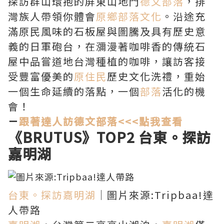
探訪群山環抱的屏東山地門
德文部落
，排
灣族人帶領你體會
原鄉部落文化
。沿途充
滿原民風味的石板屋與圖騰及具有歷史意
義的日軍砲台，在瀰漫著咖啡香的傳統石
屋中品嘗道地台灣種植的咖啡，讓訪客接
受豐富優美的
原住民
歷史文化洗禮，重始
一個生命延續的落點，一個
部落
活化的機
會！
－
跟著達人訪德文部落<<<點我查看
《BRUTUS》TOP2
台東。探訪
嘉明湖
台東。探訪嘉明湖
｜圖片來源:Tripbaa!達
人帶路