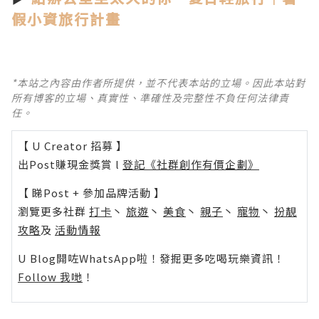
假小資旅行計畫
*本站之內容由作者所提供，並不代表本站的立場。因此本站對
所有博客的立場、真實性、準確性及完整性不負任何法律責
任。
【 U Creator 招募 】
出Post賺現金獎賞 l
登記《社群創作有價企劃》
【 睇Post + 參加品牌活動 】
瀏覽更多社群
打卡
丶
旅遊
丶
美食
丶
親子
丶
寵物
丶
扮靚
攻略
及
活動情報
U Blog開咗WhatsApp啦！發掘更多吃喝玩樂資訊！
Follow 我哋
！