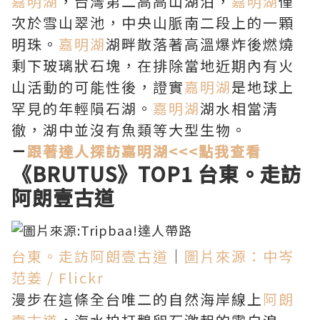
嘉明湖
，台灣第二高高山湖泊，
嘉明湖
僅
次於雪山翠池，中央山脈南二段上的一顆
明珠。
嘉明湖
湖畔散落著高溫爆炸後燃燒
剩下玻璃狀石塊，在排除當地近期內有火
山活動的可能性後，證實
嘉明湖
是地球上
罕見的年輕隕石湖。
嘉明湖
湖水相當清
徹，湖中並沒有魚類等大型生物。
－
跟著達人探訪嘉明湖<<<點我查看
《BRUTUS》TOP1
台東。走訪
阿朗壹古道
台東。走訪阿朗壹古道
｜
圖片來源：中岑
范姜 / Flickr
漫步在這條全台唯二的自然海岸線上
阿朗