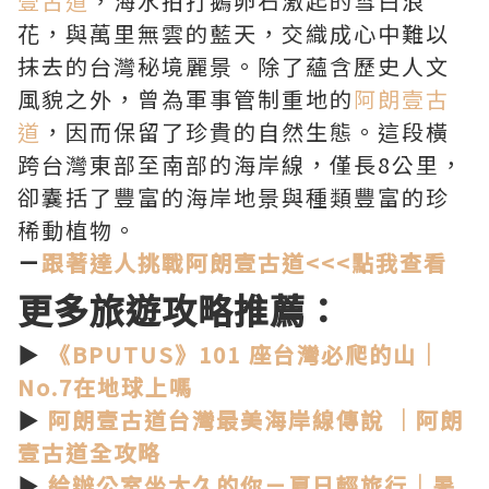
壹古道
，海水拍打鵝卵石激起的雪白浪
花，與萬里無雲的藍天，交織成心中難以
抹去的台灣秘境麗景。除了蘊含歷史人文
風貌之外，曾為軍事管制重地的
阿朗壹古
道
，因而保留了珍貴的自然生態。這段橫
跨台灣東部至南部的海岸線，僅長8公里，
卻囊括了豐富的海岸地景與種類豐富的珍
稀動植物。
－
跟著達人挑戰阿朗壹古道<<<點我查看
更多旅遊攻略推薦：
▶︎
《BPUTUS》101 座台灣必爬的山｜
No.7在地球上嗎
▶︎
阿朗壹古道台灣最美海岸線傳說 │阿朗
壹古道全攻略
▶︎
給辦公室坐太久的你－夏日輕旅行│暑