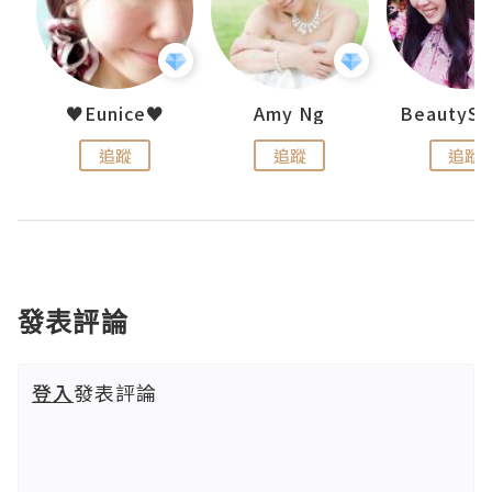
h 夏沫
♥Eunice♥
Amy Ng
追蹤
追蹤
追蹤
發表評論
登入
發表評論