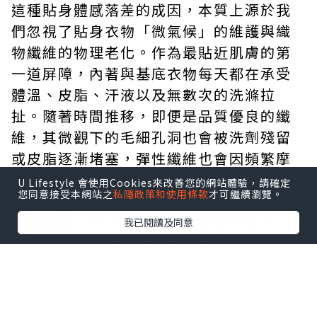
這種貼身體感落差的成因，本質上源於我
們忽視了貼身衣物「微氣候」的維護與織
物纖維的物理老化。作為最貼近肌膚的第
一道屏障，內著與基底衣物每天都在承受
體溫、皮脂、汗液以及無數次的洗滌拉
扯。隨著時間推移，即便是品質優良的纖
維，其微觀下的毛細孔洞也會被洗劑殘留
或皮脂逐漸堵塞，彈性纖維也會因頻繁摩
擦而疲乏鬆弛。表面上看起來完好無損的
U Lifestyle 會使用Cookies來改善您的網站體驗，請確定
您同意接受本網站之
私隱政策和使用條款
才可繼續瀏覽。
衣物，其實際的透氣度、吸濕排汗效率與
抗菌防護力早已大幅下滑，進而形成了一
我已閱讀及同意
個封閉且容易滋生細菌的濕熱環境。
要打破這種微環境失衡帶來的沉悶感，關
鍵在於從材料科技與人體工學的角度重新