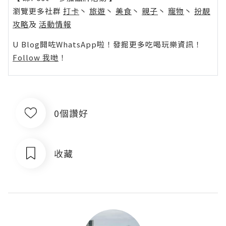
瀏覽更多社群
打卡
丶
旅遊
丶
美食
丶
親子
丶
寵物
丶
扮靚
攻略
及
活動情報
U Blog開咗WhatsApp啦！發掘更多吃喝玩樂資訊！
Follow 我哋
！
0個讚好
收藏