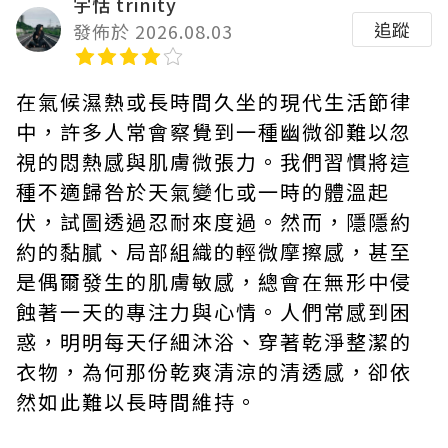
宇恬 trinity
追蹤
發佈於 2026.08.03
在氣候濕熱或長時間久坐的現代生活節律
中，許多人常會察覺到一種幽微卻難以忽
視的悶熱感與肌膚微張力。我們習慣將這
種不適歸咎於天氣變化或一時的體溫起
伏，試圖透過忍耐來度過。然而，隱隱約
約的黏膩、局部組織的輕微摩擦感，甚至
是偶爾發生的肌膚敏感，總會在無形中侵
蝕著一天的專注力與心情。人們常感到困
惑，明明每天仔細沐浴、穿著乾淨整潔的
衣物，為何那份乾爽清涼的清透感，卻依
然如此難以長時間維持。