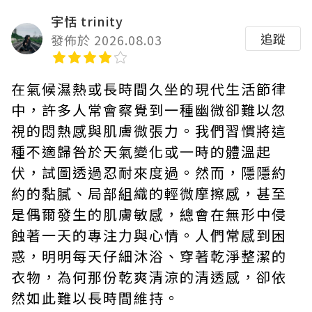
宇恬 trinity
追蹤
發佈於 2026.08.03
在氣候濕熱或長時間久坐的現代生活節律
中，許多人常會察覺到一種幽微卻難以忽
視的悶熱感與肌膚微張力。我們習慣將這
種不適歸咎於天氣變化或一時的體溫起
伏，試圖透過忍耐來度過。然而，隱隱約
約的黏膩、局部組織的輕微摩擦感，甚至
是偶爾發生的肌膚敏感，總會在無形中侵
蝕著一天的專注力與心情。人們常感到困
惑，明明每天仔細沐浴、穿著乾淨整潔的
衣物，為何那份乾爽清涼的清透感，卻依
然如此難以長時間維持。