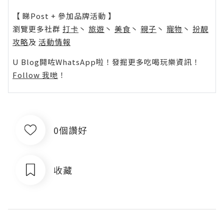
【 睇Post + 參加品牌活動 】
瀏覽更多社群
打卡
丶
旅遊
丶
美食
丶
親子
丶
寵物
丶
扮靚
攻略
及
活動情報
U Blog開咗WhatsApp啦！發掘更多吃喝玩樂資訊！
Follow 我哋
！
0個讚好
收藏