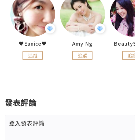
h 夏沫
♥Eunice♥
Amy Ng
追蹤
追蹤
追蹤
發表評論
登入
發表評論