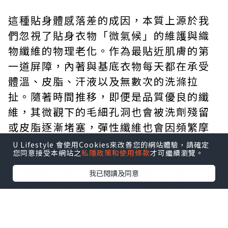
這種貼身體感落差的成因，本質上源於我
們忽視了貼身衣物「微氣候」的維護與織
物纖維的物理老化。作為最貼近肌膚的第
一道屏障，內著與基底衣物每天都在承受
體溫、皮脂、汗液以及無數次的洗滌拉
扯。隨著時間推移，即便是品質優良的纖
維，其微觀下的毛細孔洞也會被洗劑殘留
或皮脂逐漸堵塞，彈性纖維也會因頻繁摩
擦而疲乏鬆弛。表面上看起來完好無損的
U Lifestyle 會使用Cookies來改善您的網站體驗，請確定
您同意接受本網站之
私隱政策和使用條款
才可繼續瀏覽。
衣物，其實際的透氣度、吸濕排汗效率與
抗菌防護力早已大幅下滑，進而形成了一
我已閱讀及同意
個封閉且容易滋生細菌的濕熱環境。
要打破這種微環境失衡帶來的沉悶感，關