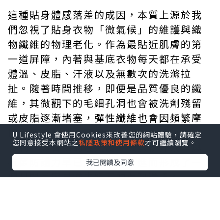
這種貼身體感落差的成因，本質上源於我
們忽視了貼身衣物「微氣候」的維護與織
物纖維的物理老化。作為最貼近肌膚的第
一道屏障，內著與基底衣物每天都在承受
體溫、皮脂、汗液以及無數次的洗滌拉
扯。隨著時間推移，即便是品質優良的纖
維，其微觀下的毛細孔洞也會被洗劑殘留
或皮脂逐漸堵塞，彈性纖維也會因頻繁摩
擦而疲乏鬆弛。表面上看起來完好無損的
U Lifestyle 會使用Cookies來改善您的網站體驗，請確定
您同意接受本網站之
私隱政策和使用條款
才可繼續瀏覽。
衣物，其實際的透氣度、吸濕排汗效率與
抗菌防護力早已大幅下滑，進而形成了一
我已閱讀及同意
個封閉且容易滋生細菌的濕熱環境。
要打破這種微環境失衡帶來的沉悶感，關