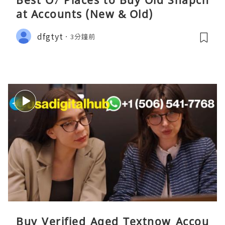
Best O7 Places to Buy Old Snapch
at Accounts (New & Old)
dfgtyt
3分鐘前
Buy Verified Aged Textnow Accou