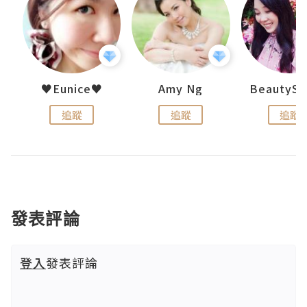
h 夏沫
♥Eunice♥
Amy Ng
追蹤
追蹤
追蹤
發表評論
登入
發表評論