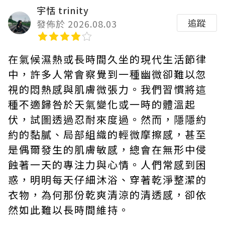
宇恬 trinity
追蹤
發佈於 2026.08.03
在氣候濕熱或長時間久坐的現代生活節律
中，許多人常會察覺到一種幽微卻難以忽
視的悶熱感與肌膚微張力。我們習慣將這
種不適歸咎於天氣變化或一時的體溫起
伏，試圖透過忍耐來度過。然而，隱隱約
約的黏膩、局部組織的輕微摩擦感，甚至
是偶爾發生的肌膚敏感，總會在無形中侵
蝕著一天的專注力與心情。人們常感到困
惑，明明每天仔細沐浴、穿著乾淨整潔的
衣物，為何那份乾爽清涼的清透感，卻依
然如此難以長時間維持。