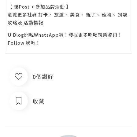
【 睇Post + 參加品牌活動 】
瀏覽更多社群
打卡
丶
旅遊
丶
美食
丶
親子
丶
寵物
丶
扮靚
攻略
及
活動情報
U Blog開咗WhatsApp啦！發掘更多吃喝玩樂資訊！
Follow 我哋
！
0個讚好
收藏