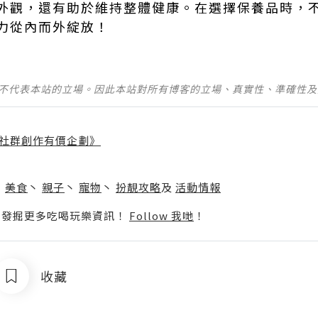
外觀，還有助於維持整體健康。在選擇保養品時，
力從內而外綻放！
並不代表本站的立場。因此本站對所有博客的立場、真實性、準確性
社群創作有價企劃》
】
丶
美食
丶
親子
丶
寵物
丶
扮靚攻略
及
活動情報
p啦！發掘更多吃喝玩樂資訊！
Follow 我哋
！
收藏