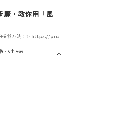
個步驟，教你用「風
法！✨ https://pris
ir-dryer 只需要 4 個步驟就能完
痛，吹出來的大波浪捲度非常
美妝
6小時前
起來！🌬️💇‍♀️ 我們團
果你欣賞我們的努力，Follo