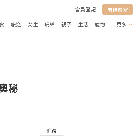
會員登記
開始撰寫
食
旅遊
女生
玩樂
親子
生活
寵物
行山
更多
打卡
奧秘
追蹤