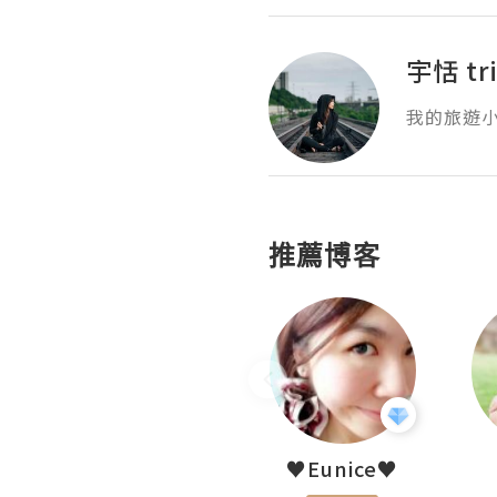
宇恬 tri
我的旅遊
推薦博客
LoveCath 夏沫
♥Eunice♥