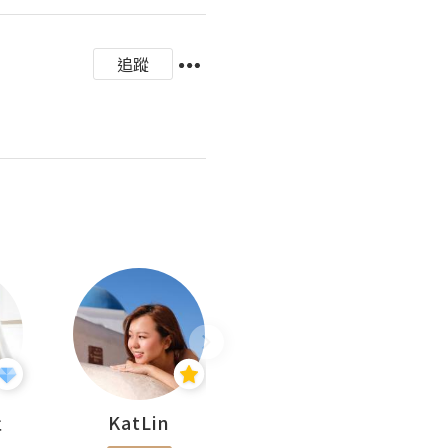
追蹤
杜
KatLin
Missmiki 米奇小姐