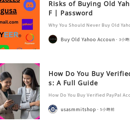
Risks of Buying Old Ya
F | Password
Why You Should Never Buy Old Yah
ntinues to be used by millions of 
onal communication, business cor
Buy Old Yahoo Accoun
3小時
ccount recovery. Because of
How Do You Buy Verifie
s: A Full Guide
How Do You Buy Verified PayPal Acc
l is one of the most widely recogn
orms, used by individuals, freelan
usasmmitshop
5小時前
usinesses, and organiza