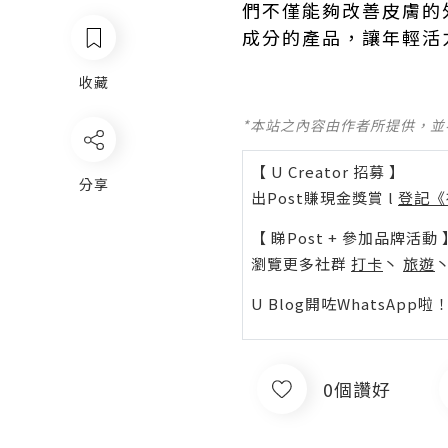
們不僅能夠改善皮膚的
成分的產品，讓年輕活
收藏
*本站之內容由作者所提供，
【 U Creator 招募 】
分享
出Post賺現金獎賞 l
登記《
【 睇Post + 參加品牌活動 
瀏覽更多社群
打卡
丶
旅遊
U Blog開咗WhatsAp
0個讚好