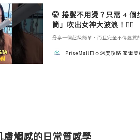
🤫 捲髮不用燙？只需 4 
筒」吹出女神大波浪！💇‍♀️
分享一個超級簡單、而且完全不傷髮質的捲髮方
emall.com/products/daewoo-ha
成。過程完全不會像電熱捲那樣灼熱刺
PriseMall日本深度攻略 家電
自然。如果你也擔心燙髮傷頭髮，這招一定要學
隊用心做每一個內容，真的不容易 🙏 如
w 支持一下吧！ 📘 FB →
肌膚觸感的日常質感學