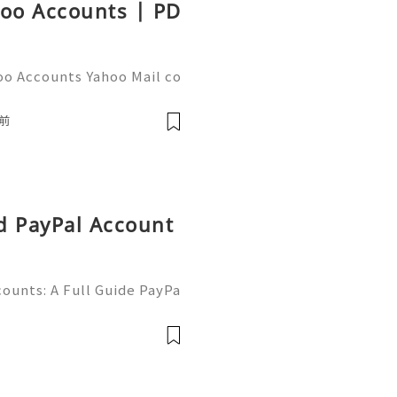
hoo Accounts | PD
oo Accounts Yahoo Mail co
people worldwide for pers
respondence, and online a
前
d PayPal Account
ounts: A Full Guide PayPa
ized online payment platf
cers, merchants, online b