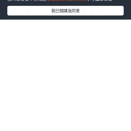
衣物，其實際的透氣度、吸濕排汗效率與
抗菌防護力早已大幅下滑，進而形成了一
我已閱讀及同意
個封閉且容易滋生細菌的濕熱環境。
要打破這種微環境失衡帶來的沉悶感，關
鍵在於從材料科技與人體工學的角度重新
審視貼身物品的配置。在調節體表溫度的
戰略上，將具備高吸濕排汗與迅速散熱特
性的
涼感衣
納入日常穿搭的基礎，能利用
特殊斷面纖維或礦物微粒物理性地帶走多
餘熱量，讓體表時刻維持在適宜的微氣候
區間。而針對最為敏銳且脆弱的私密區
域，選擇材質天然親膚、結構無痕且透氣
度極佳的
女生內褲
，能有效減少走動時的
物理摩擦，並提供穩定且無負擔的包覆