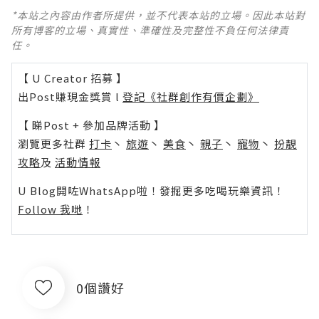
*本站之內容由作者所提供，並不代表本站的立場。因此本站對
所有博客的立場、真實性、準確性及完整性不負任何法律責
任。
【 U Creator 招募 】
出Post賺現金獎賞 l
登記《社群創作有價企劃》
【 睇Post + 參加品牌活動 】
瀏覽更多社群
打卡
丶
旅遊
丶
美食
丶
親子
丶
寵物
丶
扮靚
攻略
及
活動情報
U Blog開咗WhatsApp啦！發掘更多吃喝玩樂資訊！
Follow 我哋
！
0個讚好