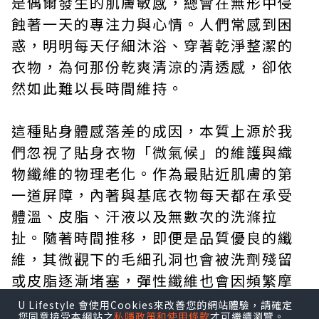
是偶爾發生的肌膚敏感，總會在無形中侵
蝕著一天的專注力與心情。人們常感到困
惑，明明每天仔細沐浴、穿著乾淨整潔的
衣物，為何那份乾爽清涼的清透感，卻依
然如此難以長時間維持。
這種貼身體感落差的成因，本質上源於我
們忽視了貼身衣物「微氣候」的維護與織
物纖維的物理老化。作為最貼近肌膚的第
一道屏障，內著與基底衣物每天都在承受
體溫、皮脂、汗液以及無數次的洗滌拉
扯。隨著時間推移，即便是品質優良的纖
維，其微觀下的毛細孔洞也會被洗劑殘留
或皮脂逐漸堵塞，彈性纖維也會因頻繁摩
擦而疲乏鬆弛。表面上看起來完好無損的
U Lifestyle 會使用Cookies來改善您的網站體驗，請確定
您同意接受本網站之
私隱政策和使用條款
才可繼續瀏覽。