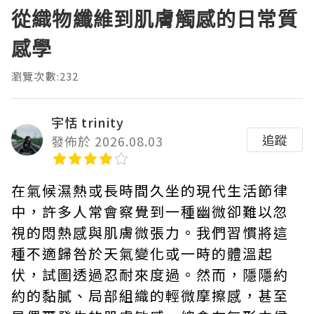
從織物纖維到肌膚觸感的日常質
感學
瀏覽次數:232
宇恬 trinity
追蹤
發佈於 2026.08.03
在氣候濕熱或長時間久坐的現代生活節律
中，許多人常會察覺到一種幽微卻難以忽
視的悶熱感與肌膚微張力。我們習慣將這
種不適歸咎於天氣變化或一時的體溫起
伏，試圖透過忍耐來度過。然而，隱隱約
約的黏膩、局部組織的輕微摩擦感，甚至