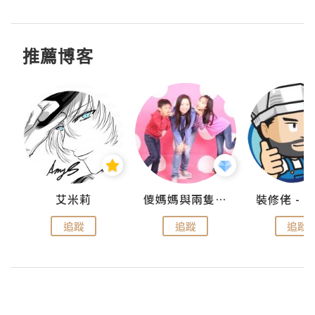
推薦博客
點滴
艾米莉
儍媽媽與兩隻小魔怪之家
追蹤
追蹤
追蹤