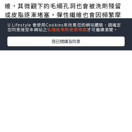
維，其微觀下的毛細孔洞也會被洗劑殘留
或皮脂逐漸堵塞，彈性纖維也會因頻繁摩
擦而疲乏鬆弛。表面上看起來完好無損的
U Lifestyle 會使用Cookies來改善您的網站體驗，請確定
您同意接受本網站之
私隱政策和使用條款
才可繼續瀏覽。
衣物，其實際的透氣度、吸濕排汗效率與
抗菌防護力早已大幅下滑，進而形成了一
我已閱讀及同意
個封閉且容易滋生細菌的濕熱環境。
要打破這種微環境失衡帶來的沉悶感，關
鍵在於從材料科技與人體工學的角度重新
審視貼身物品的配置。在調節體表溫度的
戰略上，將具備高吸濕排汗與迅速散熱特
性的
涼感衣
納入日常穿搭的基礎，能利用
特殊斷面纖維或礦物微粒物理性地帶走多
餘熱量，讓體表時刻維持在適宜的微氣候
區間。而針對最為敏銳且脆弱的私密區