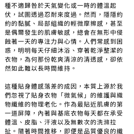
種不適歸咎於天氣變化或一時的體溫起
伏，試圖透過忍耐來度過。然而，隱隱約
約的黏膩、局部組織的輕微摩擦感，甚至
是偶爾發生的肌膚敏感，總會在無形中侵
蝕著一天的專注力與心情。人們常感到困
惑，明明每天仔細沐浴、穿著乾淨整潔的
衣物，為何那份乾爽清涼的清透感，卻依
然如此難以長時間維持。
這種貼身體感落差的成因，本質上源於我
們忽視了貼身衣物「微氣候」的維護與織
物纖維的物理老化。作為最貼近肌膚的第
一道屏障，內著與基底衣物每天都在承受
體溫、皮脂、汗液以及無數次的洗滌拉
扯。隨著時間推移，即便是品質優良的纖