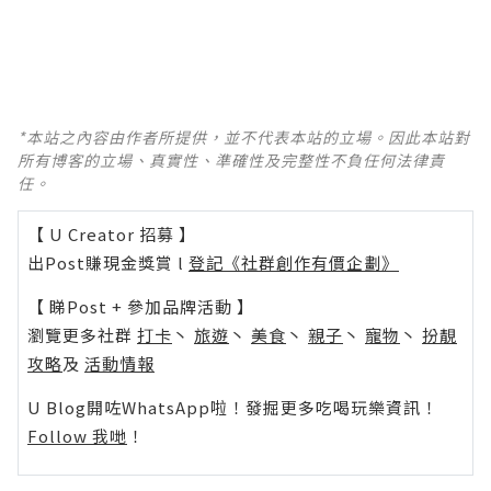
*本站之內容由作者所提供，並不代表本站的立場。因此本站對
所有博客的立場、真實性、準確性及完整性不負任何法律責
任。
【 U Creator 招募 】
出Post賺現金獎賞 l
登記《社群創作有價企劃》
【 睇Post + 參加品牌活動 】
瀏覽更多社群
打卡
丶
旅遊
丶
美食
丶
親子
丶
寵物
丶
扮靚
攻略
及
活動情報
U Blog開咗WhatsApp啦！發掘更多吃喝玩樂資訊！
Follow 我哋
！