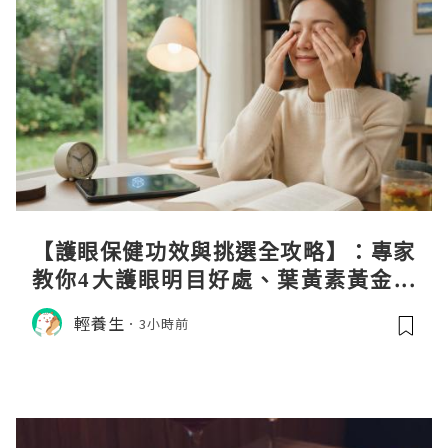
【護眼保健功效與挑選全攻略】：專家
教你4大護眼明目好處、葉黃素黃金比
例與挑選秘訣
輕養生
3小時前