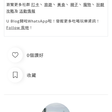
瀏覽更多社群
打卡
丶
旅遊
丶
美食
丶
親子
丶
寵物
丶
扮靚
攻略
及
活動情報
U Blog開咗WhatsApp啦！發掘更多吃喝玩樂資訊！
Follow 我哋
！
0個讚好
收藏