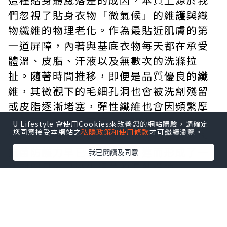
們忽視了貼身衣物「微氣候」的維護與織
物纖維的物理老化。作為最貼近肌膚的第
一道屏障，內著與基底衣物每天都在承受
體溫、皮脂、汗液以及無數次的洗滌拉
扯。隨著時間推移，即便是品質優良的纖
維，其微觀下的毛細孔洞也會被洗劑殘留
或皮脂逐漸堵塞，彈性纖維也會因頻繁摩
擦而疲乏鬆弛。表面上看起來完好無損的
U Lifestyle 會使用Cookies來改善您的網站體驗，請確定
您同意接受本網站之
私隱政策和使用條款
才可繼續瀏覽。
衣物，其實際的透氣度、吸濕排汗效率與
抗菌防護力早已大幅下滑，進而形成了一
我已閱讀及同意
個封閉且容易滋生細菌的濕熱環境。
要打破這種微環境失衡帶來的沉悶感，關
鍵在於從材料科技與人體工學的角度重新