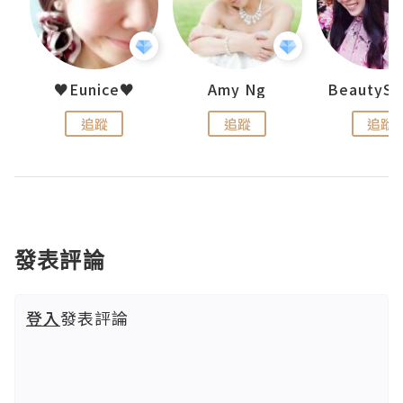
h 夏沫
♥Eunice♥
Amy Ng
追蹤
追蹤
追蹤
發表評論
登入
發表評論