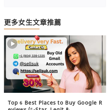
更多女生文章推薦
Top 6 Best Places to Buy Google R
eviews (5-Star, Legit & …