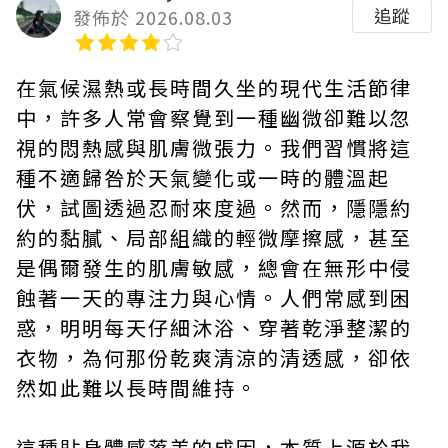
追蹤
發佈於 2026.08.03
在氣候濕熱或長時間久坐的現代生活節律
中，許多人常會察覺到一種幽微卻難以忽
視的悶熱感與肌膚微張力。我們習慣將這
種不適歸咎於天氣變化或一時的體溫起
伏，試圖透過忍耐來度過。然而，隱隱約
約的黏膩、局部組織的輕微摩擦感，甚至
是偶爾發生的肌膚敏感，總會在無形中侵
蝕著一天的專注力與心情。人們常感到困
惑，明明每天仔細沐浴、穿著乾淨整潔的
衣物，為何那份乾爽清涼的清透感，卻依
然如此難以長時間維持。
這種貼身體感落差的成因，本質上源於我