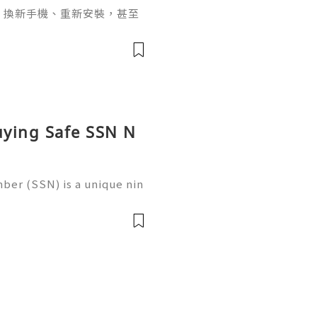
pp、換新手機、重新安裝，甚至
，介面突然變成英文，這種情況其實
uying Safe SSN N
ber (SSN) is a unique nin
 in the United States for
 records, taxation, and g