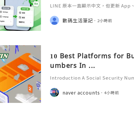
LINE 原本一直顯示中文，但更新 A
更新 Android 或 iOS 系統之後
並不少見。
數碼生活筆記
2小時前
10 Best Platforms for B
umbers In ...
Introduction A Social Security Num
e-digit identification number used
official identification, employment
naver accounts
4小時前
overnment-related pur