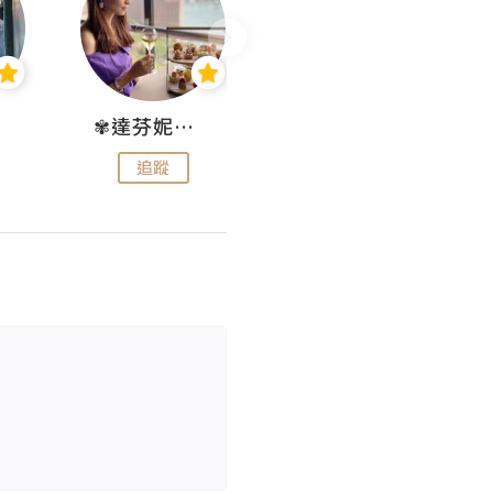
✾達芬妮•愛孩子•愛生活✾
wendysugar享受生活gogogo
追蹤
追蹤