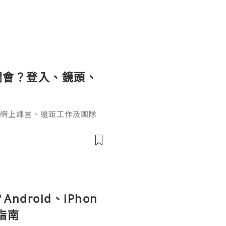
開會？登入、鏡頭、
學
司會議、網上課堂、遠距工作及團隊
載後，第一個遇到的問題並不
」「收到會議連結後要按哪
？」
ndroid、iPhon
指南