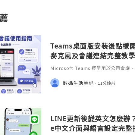
薦
Teams桌面版安裝後點樣
麥克風及會議連結完整教
Microsoft Teams 經常用於公
協作。不少用戶完成 Teams桌面版下
是安裝，而是「應該用哪個帳號登入？
數碼生活筆記
11分鐘前
裏？」「為甚麼鏡頭和麥克風沒有聲音
LINE更新後變英文怎麼辦？A
e中文介面與語言設定完整