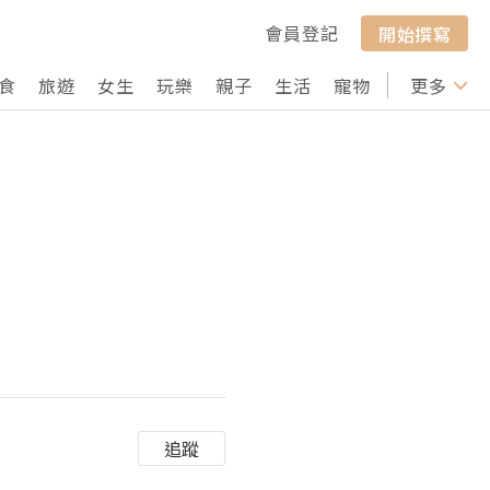
會員登記
開始撰寫
食
旅遊
女生
玩樂
親子
生活
寵物
行山
更多
打卡
追蹤