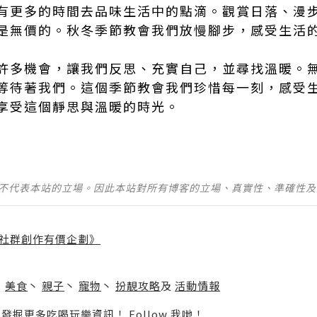
有更多的時間去品味生活中的點滴。觀賞日落、漫
是無價的。秋冬季節教會我們放慢腳步，感受生活
許多機會，讓我們反思、充實自己，並尋找溫暖。
等待著我們。這個季節教會我們珍惜每一刻，感受
享受這個靜思與溫暖的時光。
並不代表本站的立場。因此本站對所有博客的立場、真實性、準確性
社群創作有價企劃》
】
丶
美食
丶
親子
丶
寵物
丶
扮靚攻略
及
活動情報
p啦！發掘更多吃喝玩樂資訊！
Follow 我哋
！