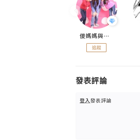
Hahakelly的生活點滴
儍媽媽與兩隻小魔怪之家
追蹤
追蹤
發表評論
登入
發表評論