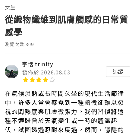
女生
從織物纖維到肌膚觸感的日常質
感學
瀏覽次數:309
宇恬 trinity
追蹤
發佈於 2026.08.03
在氣候濕熱或長時間久坐的現代生活節律
中，許多人常會察覺到一種幽微卻難以忽
視的悶熱感與肌膚微張力。我們習慣將這
種不適歸咎於天氣變化或一時的體溫起
伏，試圖透過忍耐來度過。然而，隱隱約