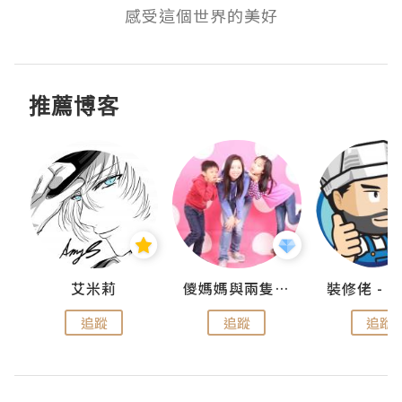
感受這個世界的美好
推薦博客
點滴
艾米莉
儍媽媽與兩隻小魔怪之家
追蹤
追蹤
追蹤