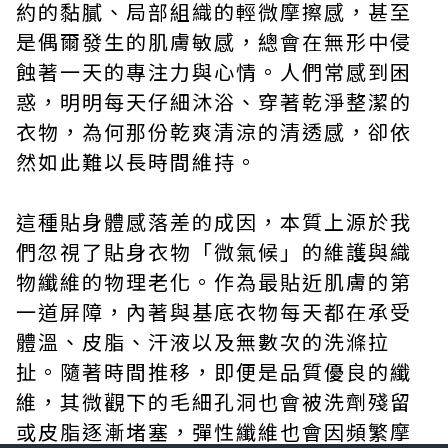
約的黏膩、局部組織的輕微摩擦感，甚至
是偶爾發生的肌膚敏感，總會在無形中侵
蝕著一天的專注力與心情。人們常感到困
惑，明明每天仔細沐浴、穿著乾淨整潔的
衣物，為何那份乾爽清涼的清透感，卻依
然如此難以長時間維持。
這種貼身體感落差的成因，本質上源於我
們忽視了貼身衣物「微氣候」的維護與織
物纖維的物理老化。作為最貼近肌膚的第
一道屏障，內著與基底衣物每天都在承受
體溫、皮脂、汗液以及無數次的洗滌拉
扯。隨著時間推移，即便是品質優良的纖
維，其微觀下的毛細孔洞也會被洗劑殘留
或皮脂逐漸堵塞，彈性纖維也會因頻繁摩