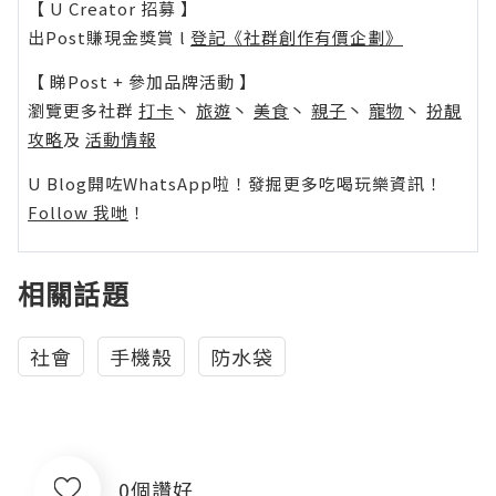
【 U Creator 招募 】
出Post賺現金獎賞 l
登記《社群創作有價企劃》
【 睇Post + 參加品牌活動 】
瀏覽更多社群
打卡
丶
旅遊
丶
美食
丶
親子
丶
寵物
丶
扮靚
攻略
及
活動情報
U Blog開咗WhatsApp啦！發掘更多吃喝玩樂資訊！
Follow 我哋
！
相關話題
社會
手機殼
防水袋
0個讚好