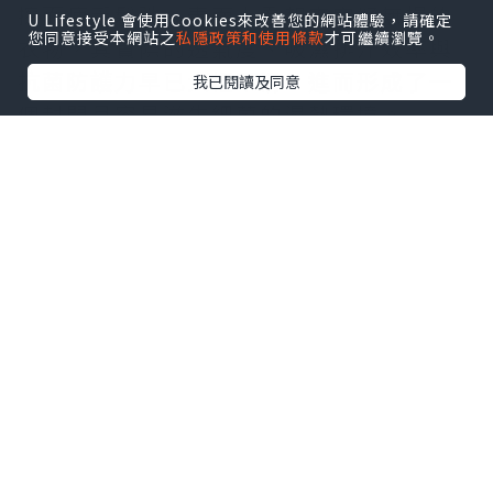
擦而疲乏鬆弛。表面上看起來完好無損的
U Lifestyle 會使用Cookies來改善您的網站體驗，請確定
您同意接受本網站之
私隱政策和使用條款
才可繼續瀏覽。
衣物，其實際的透氣度、吸濕排汗效率與
抗菌防護力早已大幅下滑，進而形成了一
我已閱讀及同意
個封閉且容易滋生細菌的濕熱環境。
要打破這種微環境失衡帶來的沉悶感，關
鍵在於從材料科技與人體工學的角度重新
審視貼身物品的配置。在調節體表溫度的
戰略上，將具備高吸濕排汗與迅速散熱特
性的
涼感衣
納入日常穿搭的基礎，能利用
特殊斷面纖維或礦物微粒物理性地帶走多
餘熱量，讓體表時刻維持在適宜的微氣候
區間。而針對最為敏銳且脆弱的私密區
域，選擇材質天然親膚、結構無痕且透氣
度極佳的
女生內褲
，能有效減少走動時的