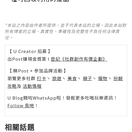
*本站之內容由作者所提供，並不代表本站的立場。因此本站對
所有博客的立場、真實性、準確性及完整性不負任何法律責
任。
【 U Creator 招募 】
出Post賺現金獎賞 l
登記《社群創作有價企劃》
【 睇Post + 參加品牌活動 】
瀏覽更多社群
打卡
丶
旅遊
丶
美食
丶
親子
丶
寵物
丶
扮靚
攻略
及
活動情報
U Blog開咗WhatsApp啦！發掘更多吃喝玩樂資訊！
Follow 我哋
！
相關話題