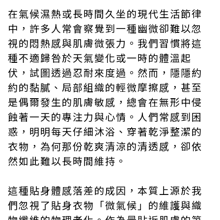
在氣候濕熱或長時間久坐的現代生活節律
中，許多人常會察覺到一種幽微卻難以忽
視的悶熱感與肌膚微張力。我們習慣將這
種不適歸咎於天氣變化或一時的體溫起
伏，試圖透過忍耐來度過。然而，隱隱約
約的黏膩、局部組織的輕微摩擦感，甚至
是偶爾發生的肌膚敏感，總會在無形中侵
蝕著一天的專注力與心情。人們常感到困
惑，明明每天仔細沐浴、穿著乾淨整潔的
衣物，為何那份乾爽清涼的清透感，卻依
然如此難以長時間維持。
這種貼身體感落差的成因，本質上源於我
們忽視了貼身衣物「微氣候」的維護與織
物纖維的物理老化。作為最貼近肌膚的第