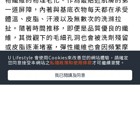
一道屏障，內著與基底衣物每天都在承受
體溫、皮脂、汗液以及無數次的洗滌拉
扯。隨著時間推移，即便是品質優良的纖
維，其微觀下的毛細孔洞也會被洗劑殘留
或皮脂逐漸堵塞，彈性纖維也會因頻繁摩
擦而疲乏鬆弛。表面上看起來完好無損的
U Lifestyle 會使用Cookies來改善您的網站體驗，請確定
您同意接受本網站之
私隱政策和使用條款
才可繼續瀏覽。
衣物，其實際的透氣度、吸濕排汗效率與
抗菌防護力早已大幅下滑，進而形成了一
我已閱讀及同意
個封閉且容易滋生細菌的濕熱環境。
要打破這種微環境失衡帶來的沉悶感，關
鍵在於從材料科技與人體工學的角度重新
審視貼身物品的配置。在調節體表溫度的
戰略上，將具備高吸濕排汗與迅速散熱特