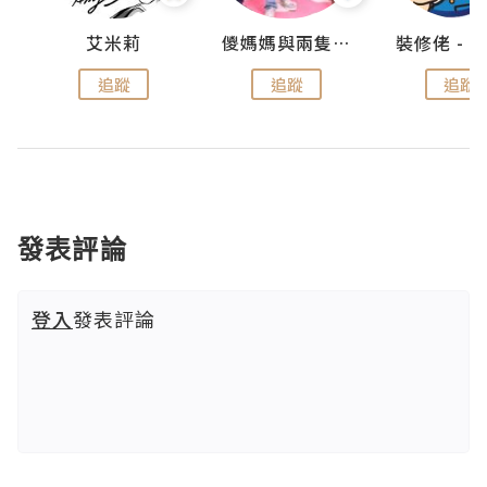
點滴
艾米莉
儍媽媽與兩隻小魔怪之家
追蹤
追蹤
追蹤
發表評論
登入
發表評論