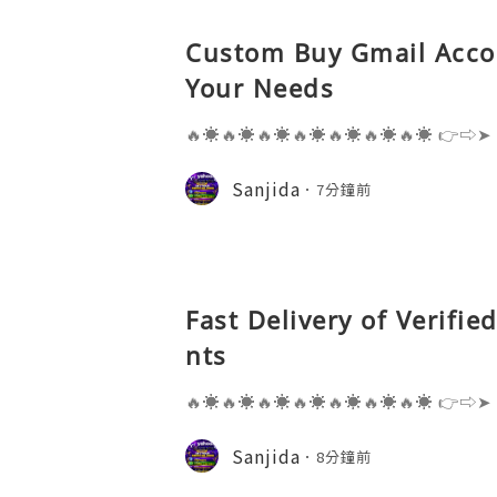
Custom Buy Gmail Accou
Your Needs
🔥☀️🔥☀️🔥☀️🔥☀️🔥☀️🔥☀️🔥☀️ 👉⇨➤
⇨➤ WhatsApp :+1 (909) 630-5664 
ail.com 👉⇨➤ Visit To Website: htt
Sanjida
7分鐘前
s one of the most widely used emai
Fast Delivery of Verifi
nts
🔥☀️🔥☀️🔥☀️🔥☀️🔥☀️🔥☀️🔥☀️ 👉⇨➤
⇨➤ WhatsApp :+1 (909) 630-5664 
ail.com 👉⇨➤ Visit To Website: htt
Sanjida
8分鐘前
s one of the most widely used emai