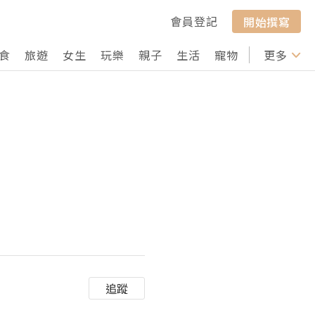
會員登記
開始撰寫
食
旅遊
女生
玩樂
親子
生活
寵物
行山
更多
打卡
追蹤