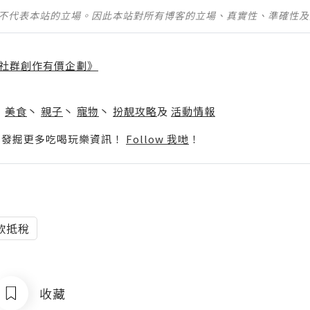
並不代表本站的立場。因此本站對所有博客的立場、真實性、準確性
社群創作有價企劃》
】
丶
美食
丶
親子
丶
寵物
丶
扮靚攻略
及
活動情報
p啦！發掘更多吃喝玩樂資訊！
Follow 我哋
！
款抵稅
收藏