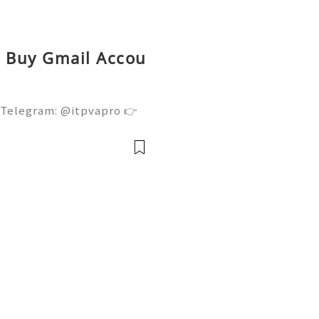
ed Buy Gmail Accou
 Telegram: @itpvapro 👉
👉⇨➤ Email : itpvapro@gm
ps://itpvapro.com Gmail i
l servi