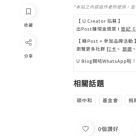
*本站之內容由作者所提供，
【 U Creator 招募 】
收藏
出Post賺現金獎賞 l
登記《
【 睇Post + 參加品牌活動 
瀏覽更多社群
打卡
丶
旅遊
分享
U Blog開咗WhatsAp
相關話題
碳中和
基金會
捐
0個讚好