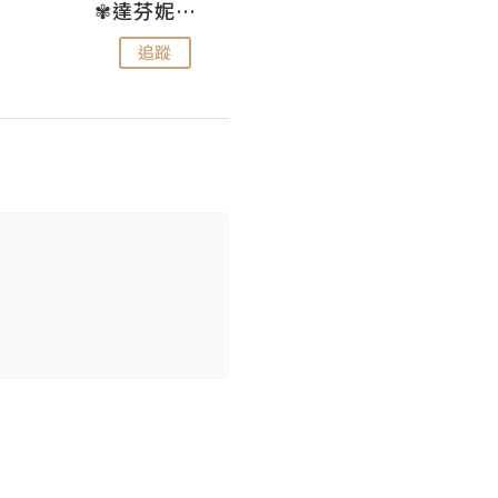
✾達芬妮•愛孩子•愛生活✾
wendysugar享受生活gogogo
追蹤
追蹤