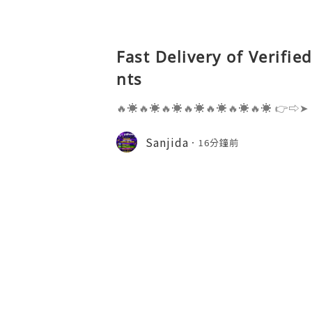
Fast Delivery of Verifi
nts
🔥☀️🔥☀️🔥☀️🔥☀️🔥☀️🔥☀️🔥☀️ 👉⇨➤
⇨➤ WhatsApp :+1 (909) 630-5664 
ail.com 👉⇨➤ Visit To Website: htt
Sanjida
16分鐘前
s one of the most widely used emai