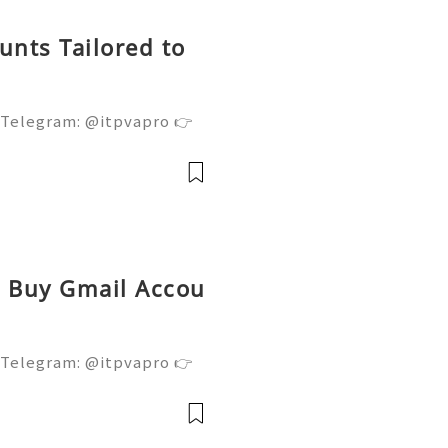
nts Tailored to
 Telegram: @itpvapro 👉
👉⇨➤ Email : itpvapro@gm
ps://itpvapro.com Gmail i
l servi
ed Buy Gmail Accou
 Telegram: @itpvapro 👉
👉⇨➤ Email : itpvapro@gm
ps://itpvapro.com Gmail i
l servi