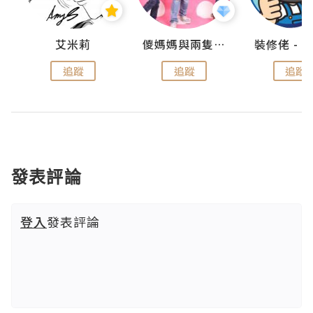
點滴
艾米莉
儍媽媽與兩隻小魔怪之家
追蹤
追蹤
追蹤
發表評論
登入
發表評論