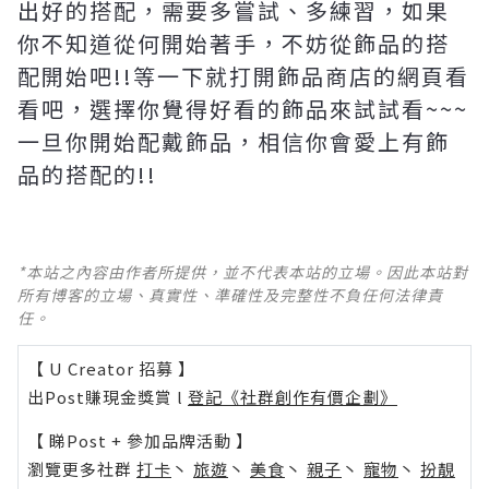
出好的搭配，需要多嘗試、多練習，如果
你不知道從何開始著手，不妨從飾品的搭
配開始吧!!等一下就打開飾品商店的網頁看
看吧，選擇你覺得好看的飾品來試試看~~~
一旦你開始配戴飾品，相信你會愛上有飾
品的搭配的!!
*本站之內容由作者所提供，並不代表本站的立場。因此本站對
所有博客的立場、真實性、準確性及完整性不負任何法律責
任。
【 U Creator 招募 】
出Post賺現金獎賞 l
登記《社群創作有價企劃》
【 睇Post + 參加品牌活動 】
瀏覽更多社群
打卡
丶
旅遊
丶
美食
丶
親子
丶
寵物
丶
扮靚