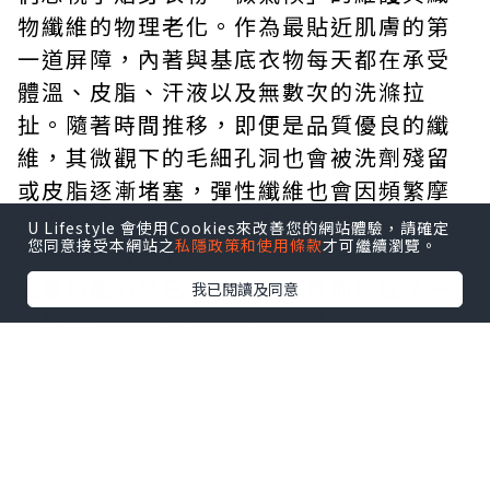
物纖維的物理老化。作為最貼近肌膚的第
一道屏障，內著與基底衣物每天都在承受
體溫、皮脂、汗液以及無數次的洗滌拉
扯。隨著時間推移，即便是品質優良的纖
維，其微觀下的毛細孔洞也會被洗劑殘留
或皮脂逐漸堵塞，彈性纖維也會因頻繁摩
擦而疲乏鬆弛。表面上看起來完好無損的
U Lifestyle 會使用Cookies來改善您的網站體驗，請確定
您同意接受本網站之
私隱政策和使用條款
才可繼續瀏覽。
衣物，其實際的透氣度、吸濕排汗效率與
抗菌防護力早已大幅下滑，進而形成了一
我已閱讀及同意
個封閉且容易滋生細菌的濕熱環境。
要打破這種微環境失衡帶來的沉悶感，關
鍵在於從材料科技與人體工學的角度重新
審視貼身物品的配置。在調節體表溫度的
戰略上，將具備高吸濕排汗與迅速散熱特