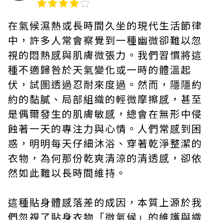
在氣候濕熱或長時間久坐的現代生活節律
中，許多人常會察覺到一種幽微卻難以忽
視的悶熱感與肌膚微張力。我們習慣將這
種不適歸咎於天氣變化或一時的體溫起
伏，試圖透過忍耐來度過。然而，隱隱約
約的黏膩、局部組織的輕微摩擦感，甚至
是偶爾發生的肌膚敏感，總會在無形中侵
蝕著一天的專注力與心情。人們常感到困
惑，明明每天仔細沐浴、穿著乾淨整潔的
衣物，為何那份乾爽清涼的清透感，卻依
然如此難以長時間維持。
這種貼身體感落差的成因，本質上源於我
們忽視了貼身衣物「微氣候」的維護與織