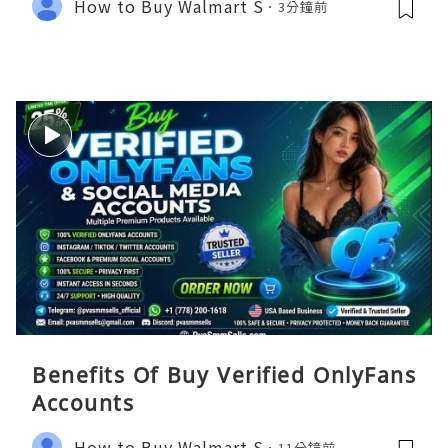
How to Buy Walmart S
3分鐘前
Benefits Of Buy Verified OnlyFans
Accounts
How to Buy Walmart S
11分鐘前