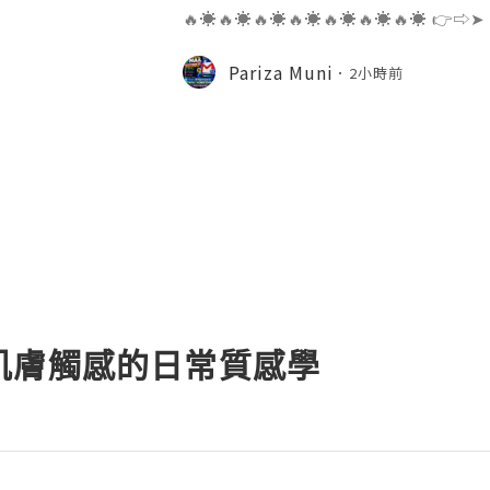
🔥☀️🔥☀️🔥☀️🔥☀️🔥☀️🔥☀️🔥☀️ 👉⇨➤
⇨➤ WhatsApp :+1 (909) 630-5664 
ail.com 👉⇨➤ Visit To Website: htt
Pariza Muni
2小時前
s one of the most widely used emai
肌膚觸感的日常質感學