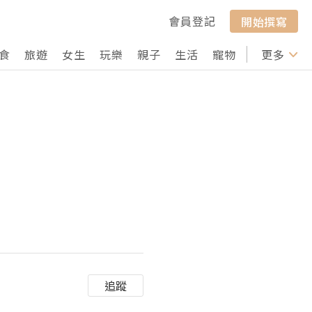
會員登記
開始撰寫
食
旅遊
女生
玩樂
親子
生活
寵物
行山
更多
打卡
追蹤