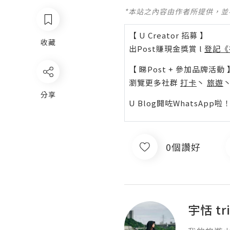
*本站之內容由作者所提供，
【 U Creator 招募 】
收藏
出Post賺現金獎賞 l
登記《
【 睇Post + 參加品牌活動 
瀏覽更多社群
打卡
丶
旅遊
分享
U Blog開咗WhatsAp
0個讚好
宇恬 tri