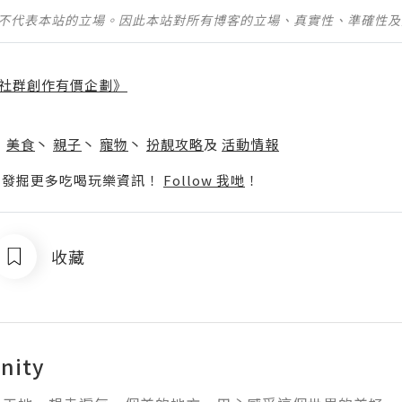
並不代表本站的立場。因此本站對所有博客的立場、真實性、準確性
社群創作有價企劃》
】
丶
美食
丶
親子
丶
寵物
丶
扮靚攻略
及
活動情報
p啦！發掘更多吃喝玩樂資訊！
Follow 我哋
！
收藏
nity