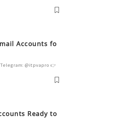
中往往同時出現官方網站、應
及第三方下載頁面。
Gmail Accounts fo
 Telegram: @itpvapro 👉
👉⇨➤ Email : itpvapro@gm
ps://itpvapro.com Gmail i
l servi
ccounts Ready to