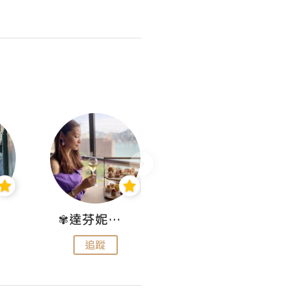
✾達芬妮•愛孩子•愛生活✾
wendysugar享受生活gogogo
追蹤
追蹤