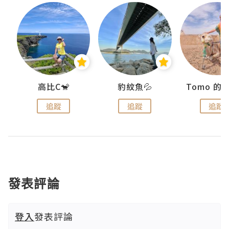
)
高比C🐒
豹紋魚💦
追蹤
追蹤
追蹤
發表評論
登入
發表評論