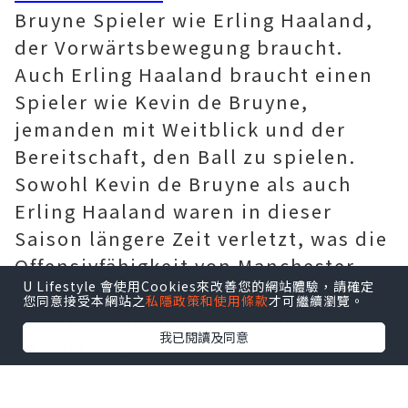
Bruyne Spieler wie Erling Haaland,
der Vorwärtsbewegung braucht.
Auch Erling Haaland braucht einen
Spieler wie Kevin de Bruyne,
jemanden mit Weitblick und der
Bereitschaft, den Ball zu spielen.
Sowohl Kevin de Bruyne als auch
Erling Haaland waren in dieser
Saison längere Zeit verletzt, was die
Offensivfähigkeit von Manchester
U Lifestyle 會使用Cookies來改善您的網站體驗，請確定
City in gewissem Maße geschwächt
您同意接受本網站之
私隱政策和使用條款
才可繼續瀏覽。
hat. Nun haben sie sich von den
我已閱讀及同意
Verletzungsproblemen
verabschiedet und bringen den Fans
weiterhin spannende Spiele im