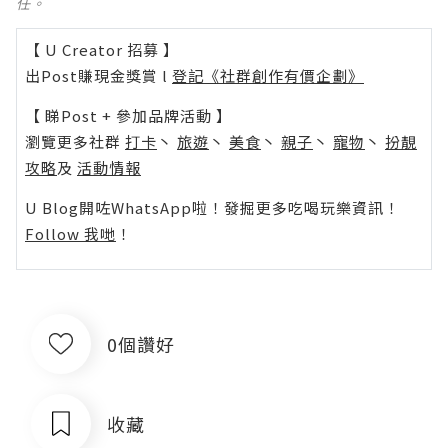
任。
【 U Creator 招募 】
出Post賺現金獎賞 l
登記《社群創作有價企劃》
【 睇Post + 參加品牌活動 】
瀏覽更多社群
打卡
丶
旅遊
丶
美食
丶
親子
丶
寵物
丶
扮靚
攻略
及
活動情報
U Blog開咗WhatsApp啦！發掘更多吃喝玩樂資訊！
Follow 我哋
！
0個讚好
收藏