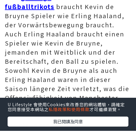
fußballtrikots
braucht Kevin de
Bruyne Spieler wie Erling Haaland,
der Vorwärtsbewegung braucht.
Auch Erling Haaland braucht einen
Spieler wie Kevin de Bruyne,
jemanden mit Weitblick und der
Bereitschaft, den Ball zu spielen.
Sowohl Kevin de Bruyne als auch
Erling Haaland waren in dieser
Saison längere Zeit verletzt, was die
Offensivfähigkeit von Manchester
U Lifestyle 會使用Cookies來改善您的網站體驗，請確定
City in gewissem Maße geschwächt
您同意接受本網站之
私隱政策和使用條款
才可繼續瀏覽。
hat. Nun haben sie sich von den
我已閱讀及同意
Verletzungsproblemen
verabschiedet und bringen den Fans