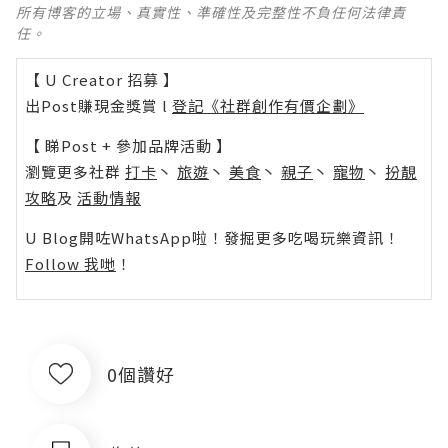
所有博客的立場、真實性、準確性及完整性不負任何法律責
任。
【 U Creator 招募 】
出Post賺現金獎賞 l
登記《社群創作有價企劃》
【 睇Post + 參加品牌活動 】
瀏覽更多社群
打卡
丶
旅遊
丶
美食
丶
親子
丶
寵物
丶
扮靚
攻略
及
活動情報
U Blog開咗WhatsApp啦！發掘更多吃喝玩樂資訊！
Follow 我哋
！
0個讚好