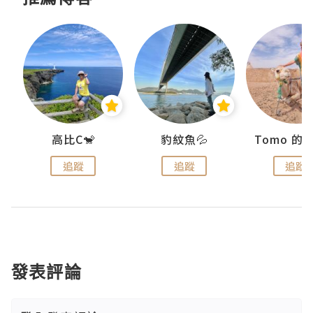
)
高比C🐒
豹紋魚💦
追蹤
追蹤
追蹤
發表評論