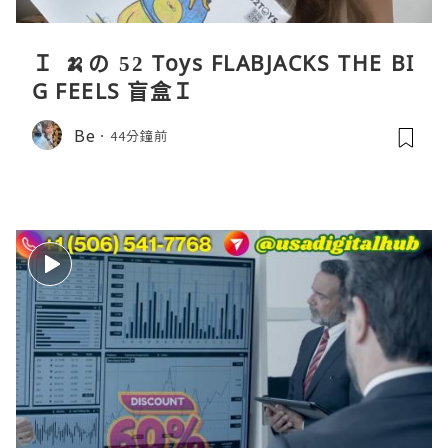
Ｉ 🍌の 52 Toys FLABJACKS THE BI
G FEELS 盲盒Ｉ
Be
44分鐘前