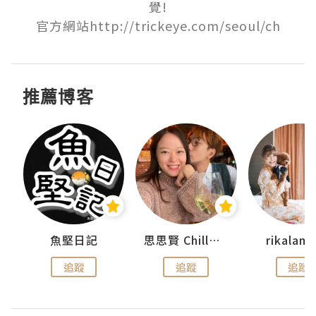
覺!

官方網站http://trickeye.com/seoul/ch
推薦博客
urnal
魚堅日記
思思賢 ChillMyBabe
rikala
追蹤
追蹤
追蹤