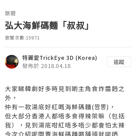
旅遊
弘大海鮮碼麵「叔叔」
瀏覽次數:15971
特麗愛TrickEye 3D (Korea)
追蹤
發佈於 2018.04.18
大家睇韓劇好多時見到啲主角食炸醬麪之
外，
仲有一款湯底好紅嘅海鮮碼麵(짬뽕)，
但大部分香港人都唔多食得辣架嘛（包括
我），見到湯底咁紅唔多唔少都會怕太辣
今次介紹呢間賣海鮮碼麵嘅舗頭就啱哂