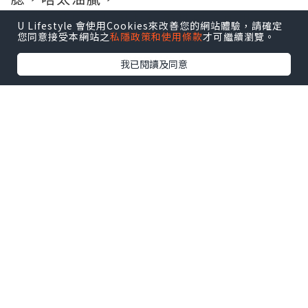
而燉五花肉感覺就類似東坡肉，如果一碗
U Lifestyle 會使用Cookies來改善您的網站體驗，請確定
麪唔夠既可以揀嚟試下
您同意接受本網站之
私隱政策和使用條款
才可繼續瀏覽。
點擊圖片放大
我已閱讀及同意
「叔叔」點去?
地鐵上水站（상수역)2號出口直行約5分鐘
路程。
地址：서울특별시 마포구 상수동 88-19/ 首