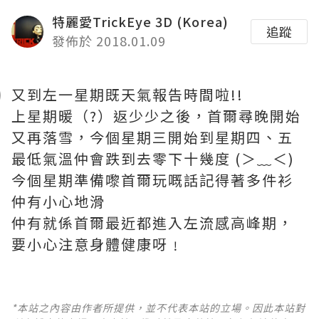
特麗愛TrickEye 3D (Korea)
追蹤
發佈於 2018.01.09
又到左一星期既天氣報告時間啦!!
上星期暖（?）返少少之後，首爾尋晚開始
又再落雪，今個星期三開始到星期四、五
最低氣溫仲會跌到去零下十幾度 (＞﹏＜)
今個星期準備嚟首爾玩嘅話記得著多件衫
仲有小心地滑
仲有就係首爾最近都進入左流感高峰期，
要小心注意身體健康呀﹗
*本站之內容由作者所提供，並不代表本站的立場。因此本站對