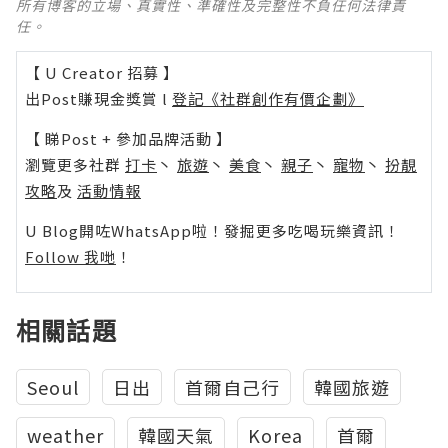
所有博客的立場、真實性、準確性及完整性不負任何法律責
任。
【 U Creator 招募 】
出Post賺現金獎賞 l
登記《社群創作有價企劃》
【 睇Post + 參加品牌活動 】
瀏覽更多社群
打卡
丶
旅遊
丶
美食
丶
親子
丶
寵物
丶
扮靚
攻略
及
活動情報
U Blog開咗WhatsApp啦！發掘更多吃喝玩樂資訊！
Follow 我哋
！
相關話題
Seoul
日出
首爾自己行
韓國旅遊
weather
韓國天氣
Korea
首爾