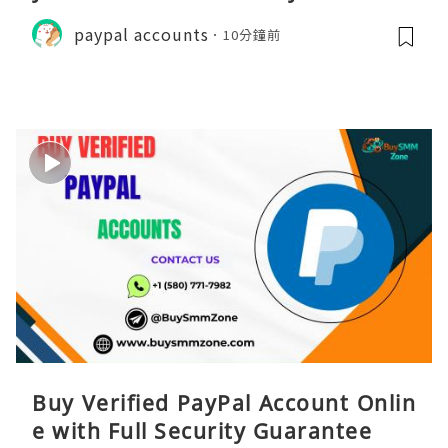
e
paypal accounts
10分鐘前
Buy Verified PayPal Account Onlin
e with Full Security Guarantee