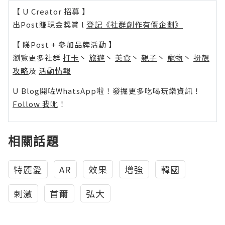
【 U Creator 招募 】
出Post賺現金獎賞 l
登記《社群創作有價企劃》
【 睇Post + 參加品牌活動 】
瀏覽更多社群
打卡
丶
旅遊
丶
美食
丶
親子
丶
寵物
丶
扮靚
攻略
及
活動情報
U Blog開咗WhatsApp啦！發掘更多吃喝玩樂資訊！
Follow 我哋
！
相關話題
特麗愛
AR
效果
增強
韓國
剌激
首爾
弘大