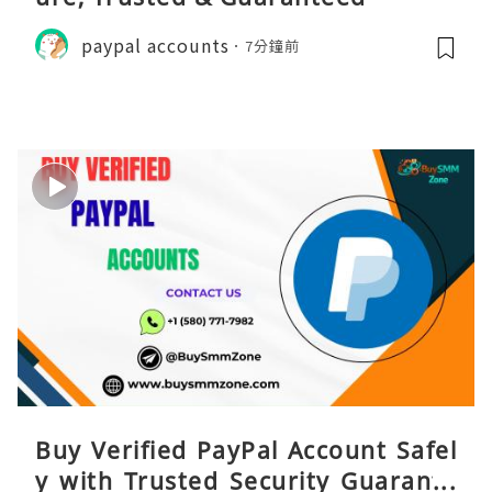
paypal accounts
7分鐘前
Buy Verified PayPal Account Safel
y with Trusted Security Guarante