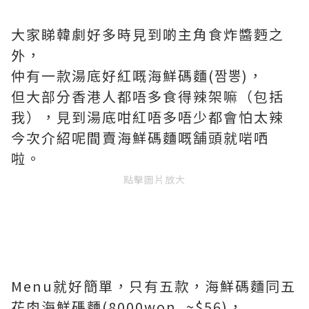
大家睇韓劇好多時見到啲主角食炸醬麪之
外，
仲有一款湯底好紅嘅海鮮碼麵(짬뽕)，
但大部分香港人都唔多食得辣架嘛（包括
我），見到湯底咁紅唔多唔少都會怕太辣
今次介紹呢間賣海鮮碼麵嘅舗頭就啱哂
啦。
點擊圖片放大
Menu就好簡單，只有五款，海鮮碼麵同五
花肉海鮮碼麵(8000won, ~$56)，