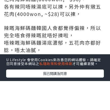
各有辣同唔辣湯底可以揀，另外仲有燉五
花肉(4000won, ~$28)可以揀，
辣嘅海鮮碼麵韓國人食都覺得偏辣，所以
完全唔食得辣嘅就唔好揀啦，
唔辣嘅海鮮碼麵湯底濃郁，五花肉亦都好
腍，唔太油膩，
而燉五花肉感覺就類似東坡肉，如果一碗
U Lifestyle 會使用Cookies來改善您的網站體驗，請確定
麪唔夠既可以揀嚟試下
您同意接受本網站之
私隱政策和使用條款
才可繼續瀏覽。
點擊圖片放大
我已閱讀及同意