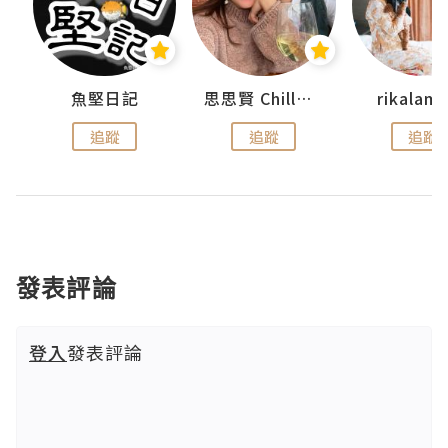
urnal
魚堅日記
思思賢 ChillMyBabe
rikala
追蹤
追蹤
追蹤
發表評論
登入
發表評論