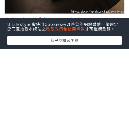
今次最滿意的收穫就是康是美購入的
U Lifestyle 會使用Cookies來改善您的網站體驗，請確定
豐台灣蘆薈絲瓜沁潤面膜
您同意接受本網站之
私隱政策和使用條款
才可繼續瀏覽。
NT$299兩盒
我已閱讀及同意