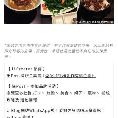
*本站之內容由作者所提供，並不代表本站的立場。因此本站對
所有博客的立場、真實性、準確性及完整性不負任何法律責
任。
【 U Creator 招募 】
出Post賺現金獎賞 l
登記《社群創作有價企劃》
【 睇Post + 參加品牌活動 】
瀏覽更多社群
打卡
丶
旅遊
丶
美食
丶
親子
丶
寵物
丶
扮靚
攻略
及
活動情報
U Blog開咗WhatsApp啦！發掘更多吃喝玩樂資訊！
Follow 我哋
！