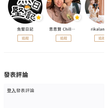
urnal
魚堅日記
思思賢 ChillMyBabe
rikala
追蹤
追蹤
追蹤
發表評論
登入
發表評論