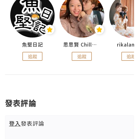
urnal
魚堅日記
思思賢 ChillMyBabe
rikala
追蹤
追蹤
追蹤
發表評論
登入
發表評論