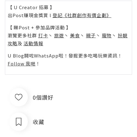
【 U Creator 招募 】
出Post賺現金獎賞 l
登記《社群創作有價企劃》
【 睇Post + 參加品牌活動 】
瀏覽更多社群
打卡
丶
旅遊
丶
美食
丶
親子
丶
寵物
丶
扮靚
攻略
及
活動情報
U Blog開咗WhatsApp啦！發掘更多吃喝玩樂資訊！
Follow 我哋
！
0個讚好
收藏