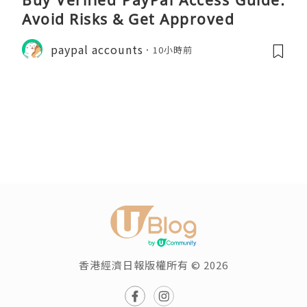
Buy Verified PayPal Access Guide:
Avoid Risks & Get Approved
paypal accounts
10小時前
香港經濟日報版權所有 © 2026