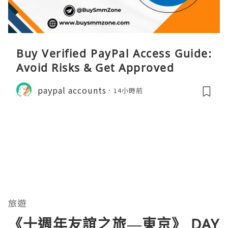
Buy Verified PayPal Access Guide:
Avoid Risks & Get Approved
paypal accounts
14小時前
旅遊
《十週年友誼之旅—東京》 DAY