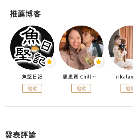
推薦博客
urnal
魚堅日記
思思賢 ChillMyBabe
rikala
追蹤
追蹤
追蹤
發表評論