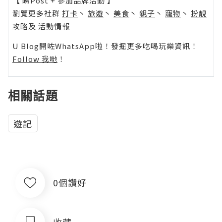
【 睇Post + 參加品牌活動 】
瀏覽更多社群
打卡
丶
旅遊
丶
美食
丶
親子
丶
寵物
丶
扮靚
攻略
及
活動情報
U Blog開咗WhatsApp啦！發掘更多吃喝玩樂資訊！
Follow 我哋
！
相關話題
遊記
0個讚好