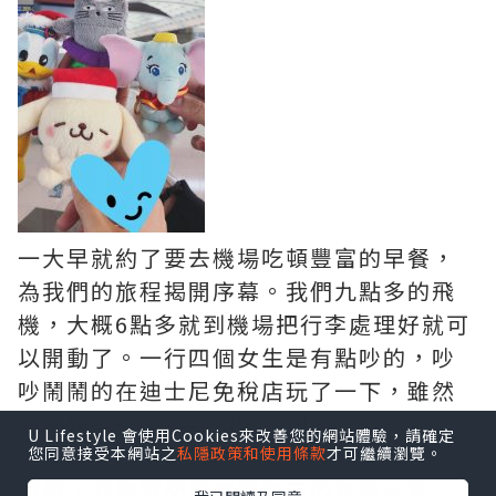
一大早就約了要去機場吃頓豐富的早餐，
為我們的旅程揭開序幕。我們九點多的飛
機，大概6點多就到機場把行李處理好就可
以開動了。一行四個女生是有點吵的，吵
吵鬧鬧的在迪士尼免稅店玩了一下，雖然
是乘搭廉航，但我們閨蜜們總能夠愉快地
U Lifestyle 會使用Cookies來改善您的網站體驗，請確定
渡過時間。下飛機的時候已經是兩點多，
您同意接受本網站之
私隱政策和使用條款
才可繼續瀏覽。
超餓，我們當然要買便利店的東西去充