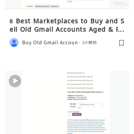
8 Best Marketplaces to Buy and S
ell Old Gmail Accounts Aged & PV
A Safely (Any Country) – 2026 Gui
Buy Old Gmail Accoun
2小時前
de