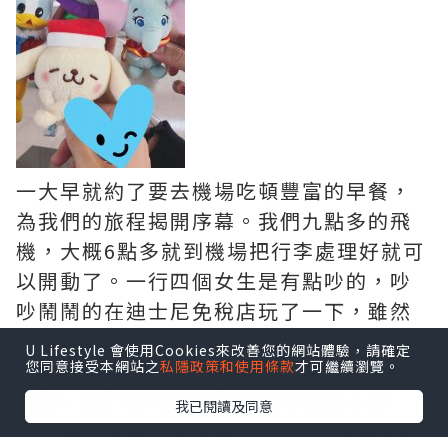
一大早就約了要去機場吃頓豐富的早餐，
為我們的旅程揭開序幕。我們九點多的飛
機，大概6點多就到機場把行李處理好就可
以開動了。一行四個女生是有點吵的，吵
吵鬧鬧的在迪士尼免稅店玩了一下，雖然
是乘搭廉航，但我們閨蜜們總能夠愉快地
U Lifestyle 會使用Cookies來改善您的網站體驗，請確定
渡過時間。下飛機的時候已經是兩點多，
您同意接受本網站之
私隱政策和使用條款
才可繼續瀏覽。
超餓，我們當然要買便利店的東西去充
我已閱讀及同意
飢。這次從東京到池袋的airbnb是使用利