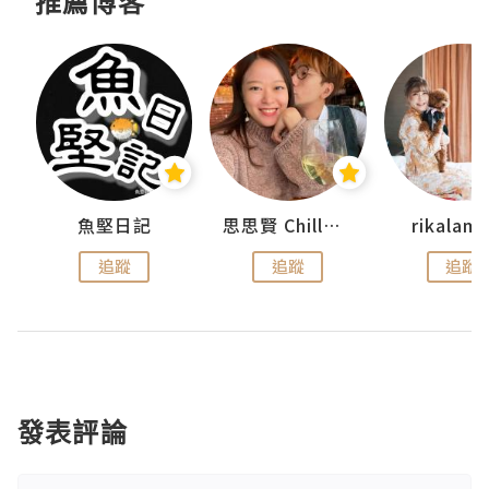
推薦博客
urnal
魚堅日記
思思賢 ChillMyBabe
rikala
追蹤
追蹤
追蹤
發表評論