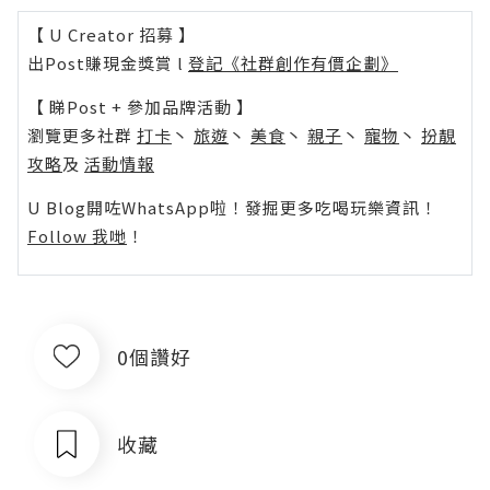
【 U Creator 招募 】
出Post賺現金獎賞 l
登記《社群創作有價企劃》
【 睇Post + 參加品牌活動 】
瀏覽更多社群
打卡
丶
旅遊
丶
美食
丶
親子
丶
寵物
丶
扮靚
攻略
及
活動情報
U Blog開咗WhatsApp啦！發掘更多吃喝玩樂資訊！
Follow 我哋
！
0個讚好
收藏