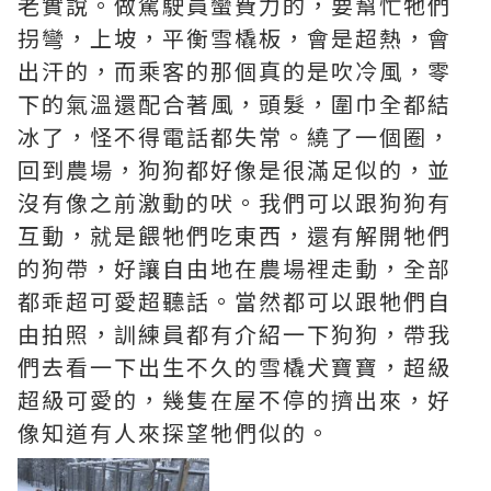
老實說。做駕駛員蠻費力的，要幫忙牠們
拐彎，上坡，平衡雪橇板，會是超熱，會
出汗的，而乘客的那個真的是吹冷風，零
下的氣溫還配合著風，頭髮，圍巾全都結
冰了，怪不得電話都失常。繞了一個圈，
回到農場，狗狗都好像是很滿足似的，並
沒有像之前激動的吠。我們可以跟狗狗有
互動，就是餵牠們吃東西，還有解開牠們
的狗帶，好讓自由地在農場裡走動，全部
都乖超可愛超聽話。當然都可以跟牠們自
由拍照，訓練員都有介紹一下狗狗，帶我
們去看一下出生不久的雪橇犬寶寶，超級
超級可愛的，幾隻在屋不停的擠出來，好
像知道有人來探望牠們似的。