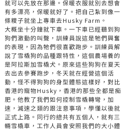
就可以先放在那邊。保暖衣服就別去想會
有多漂亮，保暖就好了。把自己紮到像一
條糭子就坐上專車去Husky Farm。
大概坐十分鐘就下車。一下車已經聽到狗
狗們激動的叫聲，訓練員說這是牠們興奮
的表現，因為牠們很喜歡跑步。訓練員解
說了雪橇狗的品種跟特性，這個農場養的
是阿拉斯加雪橇犬。原來這些狗狗在夏天
去出去參賽跑步，冬天就在經營這個活
動，怪不得狗狗的身型體態這樣好，對比
香港的寵物Husky，香港的那些全都是痴
肥。他教了我們如何控制雪橇轉彎，加
速，減速之類的跟注意事項，學懂以後就
正式上路。同行的總共有五個人，就有三
輛雪橇車，工作人員會安照我們的大小體