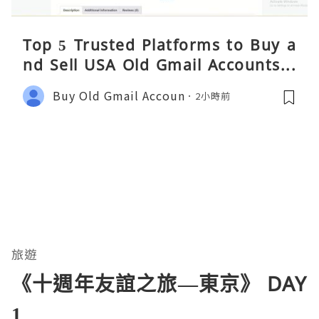
Top 5 Trusted Platforms to Buy a
nd Sell USA Old Gmail Accounts S
afely 2026
Buy Old Gmail Accoun
2小時前
旅遊
《十週年友誼之旅—東京》 DAY
1