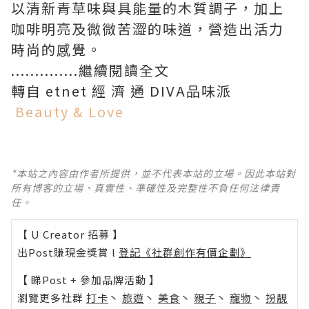
以清新青草味與具能量的木質調子，加上
咖啡明亮及微微苦澀的味道，營造出活力
時尚的感覺。
..............繼續閱讀全文
轉自 etnet 經 濟 通 DIVA品味派
Beauty & Love
*本站之內容由作者所提供，並不代表本站的立場。因此本站對
所有博客的立場、真實性、準確性及完整性不負任何法律責
任。
【 U Creator 招募 】
出Post賺現金獎賞 l
登記《社群創作有價企劃》
【 睇Post + 參加品牌活動 】
瀏覽更多社群
打卡
丶
旅遊
丶
美食
丶
親子
丶
寵物
丶
扮靚