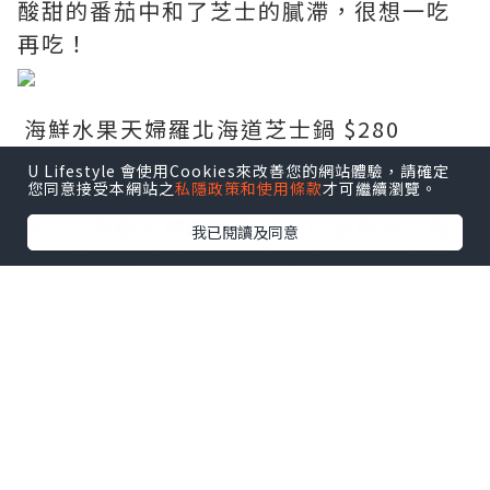
酸甜的番茄中和了芝士的膩滯，很想一吃
再吃！
海鮮水果天婦羅北海道芝士鍋 $280
除了天婦羅芝士鍋外，也不能錯過傳
U Lifestyle 會使用Cookies來改善您的網站體驗，請確定
您同意接受本網站之
私隱政策和使用條款
才可繼續瀏覽。
統天婦羅菜式：蠔天婦羅外層酥脆，肉質
鮮甜、海膽天婦羅用紫菜包住新鮮的北海
我已閱讀及同意
道海膽，鮮甜軟滑，還有營養價值豐富的
鱈魚白子，口感有點像鵝肝，秋冬補身佳
品！
大蝦 $120、蠔 $120、鱈魚白子$100、海
膽$100（由左至右）
喜歡吃吞拿魚的人就一定要試試厚切