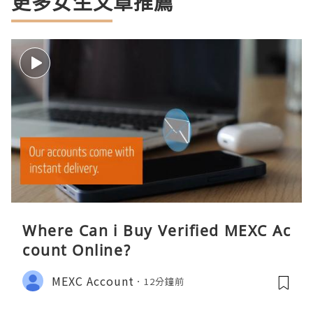
更多女生文章推薦
Where Can i Buy Verified MEXC Ac
count Online?
MEXC Account
12分鐘前