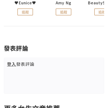
h 夏沫
♥Eunice♥
Amy Ng
追蹤
追蹤
追蹤
發表評論
登入
發表評論