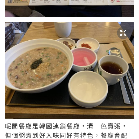
呢間餐廳是韓國連鎖餐廳，清一色賣粥，
但個粥煮到好入味同好有特色，餐廳會配