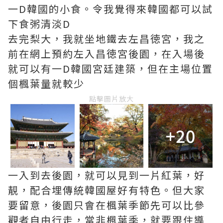
一D韓國的小食。令我覺得來韓國都可以試
下食粥清淡D
去完梨大，我就坐地鐵去左昌徳宮，我之
前在網上預約左入昌徳宮後園，在入場後
就可以有一D韓國宮廷建築，但在主場位置
個楓葉量就較少
點擊圖片放大
+20
一入到去後園，就可以見到一片紅葉，好
靚，配合埋傳統韓國屋好有特色。但大家
要留意，後園只會在楓葉季節先可以比參
觀者自由行走，當非楓葉季，就要跟住導