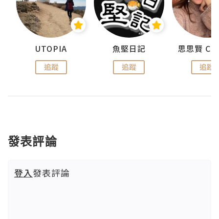
urnal
UTOPIA
魚堅日記
追蹤
追蹤
追蹤
發表評論
登入
發表評論