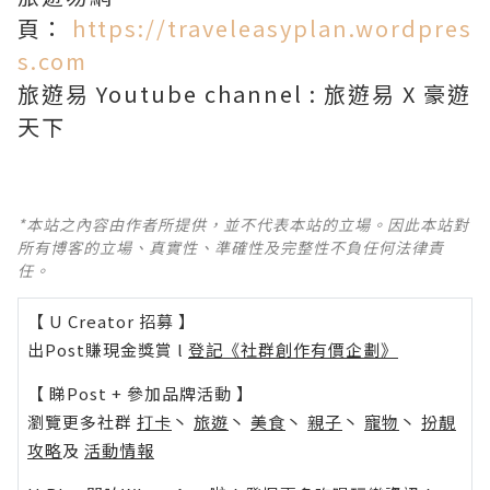
頁：
https://traveleasyplan.wordpres
s.com
旅遊易 Youtube channel : 旅遊易 X 豪遊
天下
*本站之內容由作者所提供，並不代表本站的立場。因此本站對
所有博客的立場、真實性、準確性及完整性不負任何法律責
任。
【 U Creator 招募 】
出Post賺現金獎賞 l
登記《社群創作有價企劃》
【 睇Post + 參加品牌活動 】
瀏覽更多社群
打卡
丶
旅遊
丶
美食
丶
親子
丶
寵物
丶
扮靚
攻略
及
活動情報