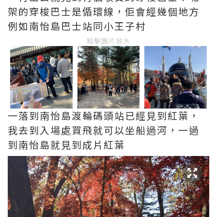
架的穿梭巴士是偱環線，佢會經幾個地方
例如南怡島巴士站同小王子村
點擊圖片放大
一落到南怡島渡輪碼頭站已經見到紅葉，
我去到入場處買飛就可以坐船過河，一過
到南怡島就見到成片紅葉