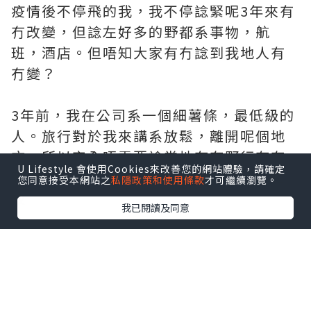
疫情後不停飛的我，我不停諗緊呢3年來有
冇改變，但諗左好多的野都系事物，航
班，酒店。但唔知大家有冇諗到我地人有
冇變？
3年前，我在公司系一個細薯條，最低級的
人。旅行對於我來講系放鬆，離開呢個地
方。所以完全唔需要諗當地有冇野行有冇
U Lifestyle 會使用Cookies來改善您的網站體驗，請確定
野做就飛，呢個可以系仼性同一種壓力釋
您同意接受本網站之
私隱政策和使用條款
才可繼續瀏覽。
放
我已閱讀及同意
以前成日覺得去成日飛好型，可以比不同
人覺得你好跨張。令你覺得你同其他人好
不同，有一種特別的感覺，比人勁的感
覺。個時覺得人生苦短，年輕，不停想試