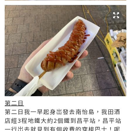
第二日
第二日我一早起身岀發去南怡島，我田酒
店經3程地鐵大約2個鐵到昌平站，昌平站
一行岀去就見到有個收費的穿梭巴士！呢