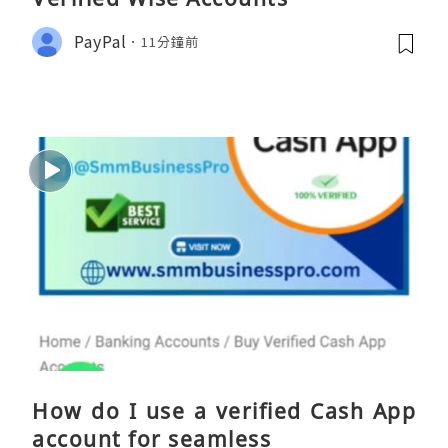
PayPal
11分鐘前
How do I use a verified Cash App
account for seamless