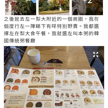
之後就去左一梨大附近的一個商圈，我在
個度行左一陣睇下有咩特別野賣。我都選
擇左在梨大食午餐，我就選左叫本粥的韓
國傳統粥餐廳