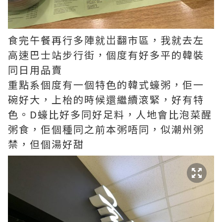
食完午餐再行多陣就岀翻市區，我就去左
高速巴士站步行街，個度有好多平的韓裝
同日用品賣
重點系個度有一個特色的韓式蠔粥，佢一
碗好大，上枱的時候還繼續滾緊，好有特
色。D蠔比好多同好足料，人地會比泡菜醒
粥食，佢個種同之前本粥唔同，似潮州粥
禁，但個湯好甜