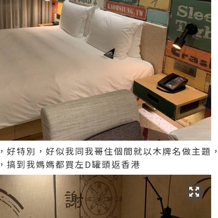
，好特別，好似我同我哥住個間就以木牌名做主題
，搞到我媽媽都買左D罐頭返香港