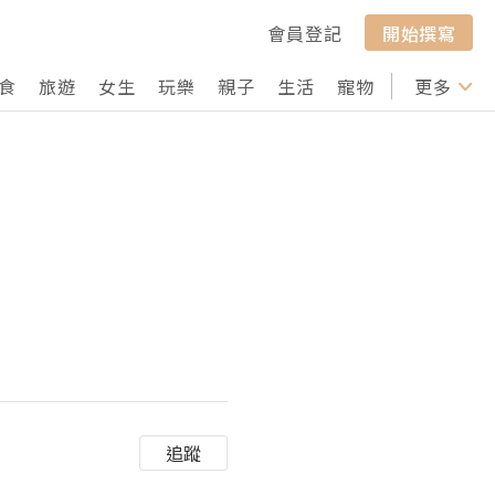
會員登記
開始撰寫
食
旅遊
女生
玩樂
親子
生活
寵物
行山
更多
打卡
追蹤