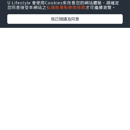
U Lifestyle 會使用Cookies來改善您的網站體驗，請確定
洲的學校和更多當地的小學生。
您同意接受本網站之
私隱政策和使用條款
才可繼續瀏覽。
我已閱讀及同意
校園裹的課室都是一間間獨立的，校園很廣
闊，周圍亦種有不同的樹。可以在這個環境