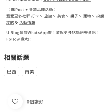
【 睇Post + 參加品牌活動 】
瀏覽更多社群
打卡
丶
旅遊
丶
美食
丶
親子
丶
寵物
丶
扮靚
攻略
及
活動情報
U Blog開咗WhatsApp啦！發掘更多吃喝玩樂資訊！
Follow 我哋
！
相關話題
巴西
南美
0個讚好