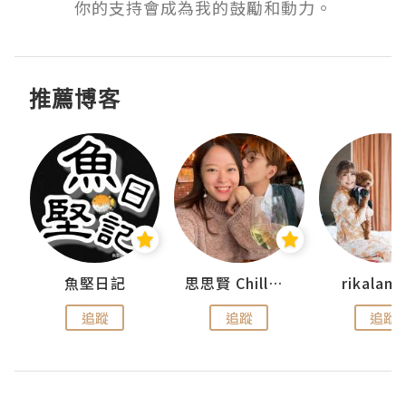
你的支持會成為我的鼓勵和動力。
推薦博客
urnal
魚堅日記
思思賢 ChillMyBabe
rikala
追蹤
追蹤
追蹤