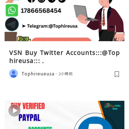
VSN Buy Twitter Accounts:::@Top
hireusa::: .
Tophireueusa
2小時前