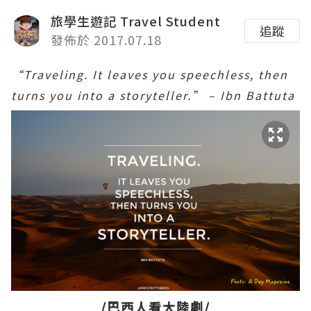
旅學生遊記 Travel Student
追蹤
發佈於 2017.07.18
“Traveling. It leaves you speechless, then
turns you into a storyteller.” – Ibn Battuta
/巴西人看大陸劇/