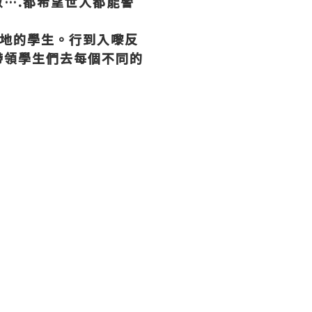
數
….
都希望世人都能警
地的學生。行到入嚟反
帶領學生們去每個不同的