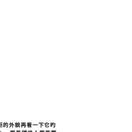
佢的外貌再看一下它旳