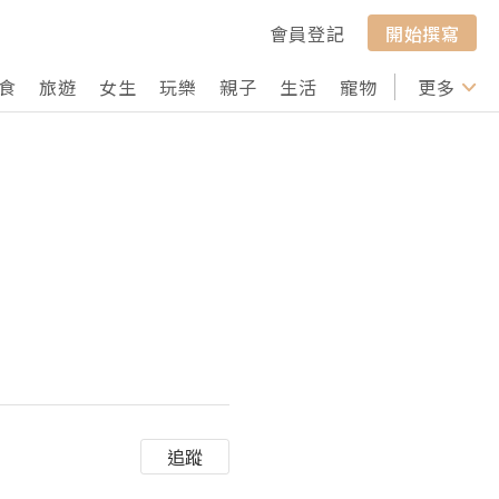
會員登記
開始撰寫
食
旅遊
女生
玩樂
親子
生活
寵物
行山
更多
打卡
追蹤