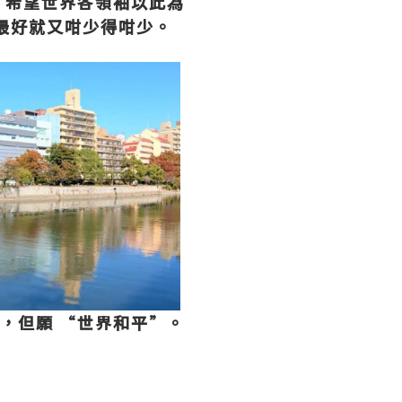
，希望世界各領袖以此為
最好就又咁少得咁少。
套，但願
“
世界和平
”
。