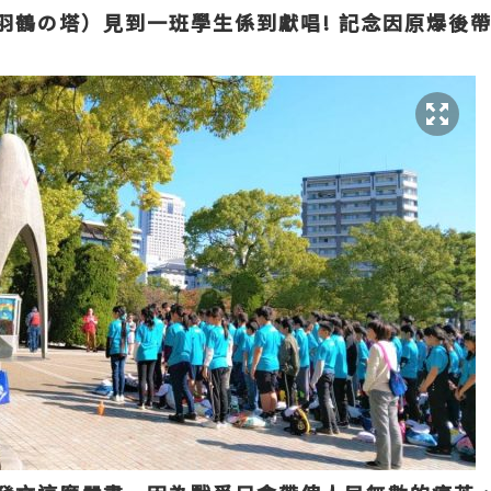
羽鶴の塔
）見到一班學生係到獻唱
!
記念因原爆後