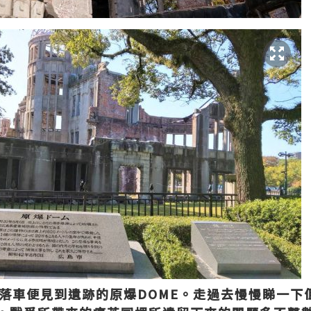
落車便見到遺跡的
原爆
DOME
。走過去慢慢睇一下