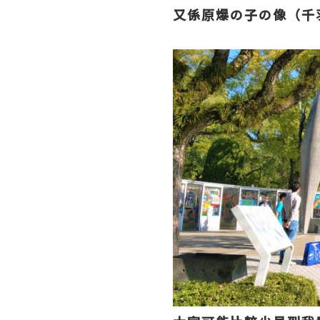
又係
原爆の子の像（千