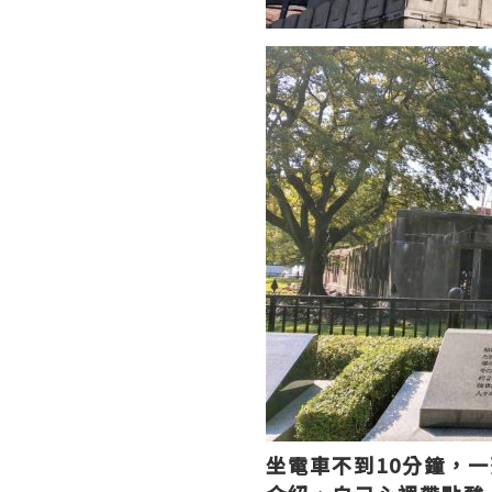
坐電車不到
10
分鐘，一