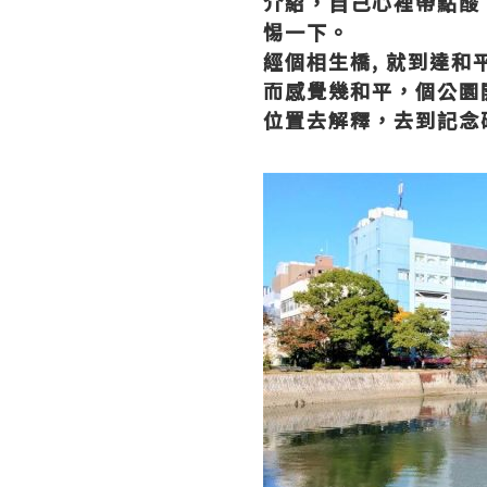
介紹，自己心裡帶點酸
惕一下。
經個相生橋
,
就到達和
而感覺幾和平，個公園
位置去解釋，去到記念