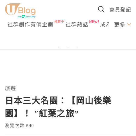
會員登記
社群創作有價企劃
社群熱話
成為U Creato
更多
旅遊
日本三大名園：【岡山後樂
園】！ ″紅葉之旅”
瀏覽次數:840