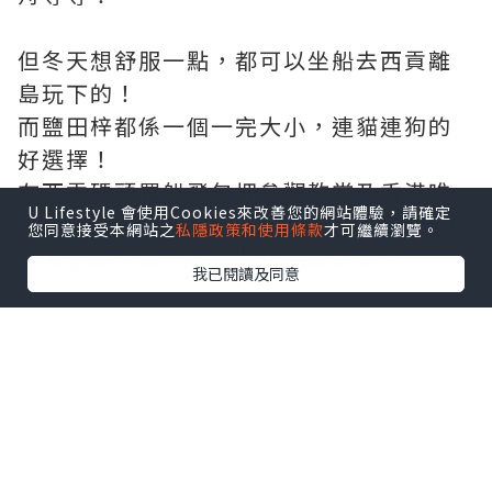
但冬天想舒服一點，都可以坐船去西貢離
島玩下的！
而鹽田梓都係一個一完大小，連貓連狗的
好選擇！
在西貢碼頭買船飛包埋參觀教堂及香港唯
U Lifestyle 會使用Cookies來改善您的網站體驗，請確定
一一個鹽田，有埋leaflet 跟住行，一個小
您同意接受本網站之
私隱政策和使用條款
才可繼續瀏覽。
時多便能完成，石屎路也比較好走。
我已閱讀及同意
有興趣可以參加挺有特色的清酒工作坊，
不過要提前預約，因為材料要預先準備，
不設walk in!
有興趣朋友可以去 IG: Travel Plan
Ahead報名的！當然我地北角平日晚上都
會開班的！ 大家都可以放工過嚟玩！