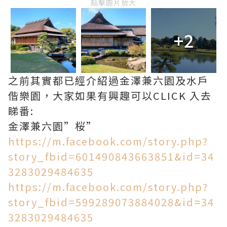
點擊圖片放大
+2
之前其實都已經介紹過金澤兼六園及水戶
偕樂園，大家如果有興趣可以CLICK 入去
睇番:
金澤兼六園”桜”
https://m.facebook.com/story.php?
story_fbid=601490843663851&id=34
3283029484635
https://m.facebook.com/story.php?
story_fbid=599289073884028&id=34
3283029484635