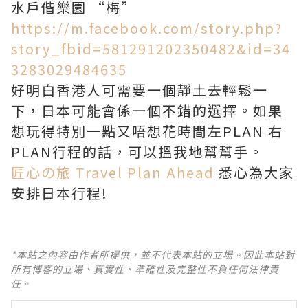
水戶偕樂園 “梅”
https://m.facebook.com/story.php?
story_fbid=581291202350482&id=34
3283029484635
好明白香港人可需要一個靜土去輕鬆一
下，日本可能會係一個不錯的選擇。如果
想玩得特別一點又唔想花時間左PLAN 右
PLAN行程的話，可以搵我地幫幫手。
匠心の旅 Travel Plan Ahead
悉心為大家
安排日本行程!
*本站之內容由作者所提供，並不代表本站的立場。因此本站對
所有博客的立場、真實性、準確性及完整性不負任何法律責
任。