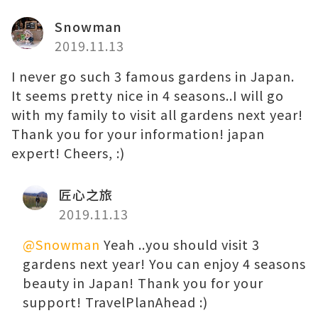
Snowman
2019.11.13
I never go such 3 famous gardens in Japan.
It seems pretty nice in 4 seasons..I will go
with my family to visit all gardens next year!
Thank you for your information! japan
expert! Cheers, :)
匠心之旅
2019.11.13
@Snowman
Yeah ..you should visit 3
gardens next year! You can enjoy 4 seasons
beauty in Japan! Thank you for your
support! TravelPlanAhead :)