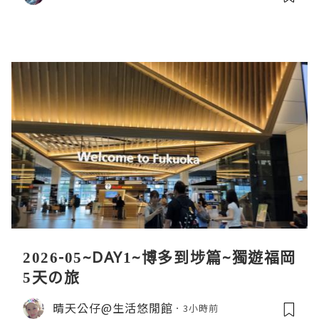
2026-05~DAY1~博多到埗篇~獨遊福岡
5天の旅
晴天公仔@生活悠閒館
3小時前