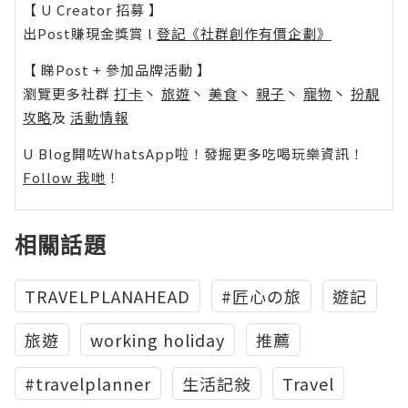
【 U Creator 招募 】
出Post賺現金獎賞 l
登記《社群創作有價企劃》
【 睇Post + 參加品牌活動 】
瀏覽更多社群
打卡
丶
旅遊
丶
美食
丶
親子
丶
寵物
丶
扮靚
攻略
及
活動情報
U Blog開咗WhatsApp啦！發掘更多吃喝玩樂資訊！
Follow 我哋
！
相關話題
TRAVELPLANAHEAD
#匠心の旅
遊記
旅遊
working holiday
推薦
#travelplanner
生活記敍
Travel