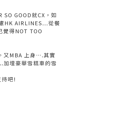
 SO GOOD就CX，如
K AIRLINES…從餐
覺得NOT TOO
又MBA 上身….其實
.加埋豪華雪糕車的雪
持吧!