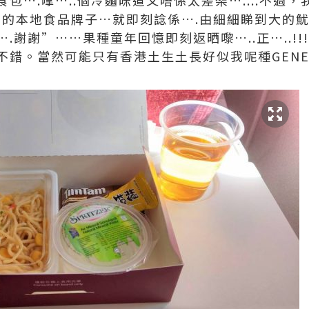
包….嗱…..個冷麵咪道又唔係太差架…....不過
L 的本地食品牌子…就即刻諗係….由細細睇到大的魷
謝謝”……果種童年回憶即刻返晒嚟…..正…..!!!
錯。當然可能只有香港土生土長好似我呢種GENER