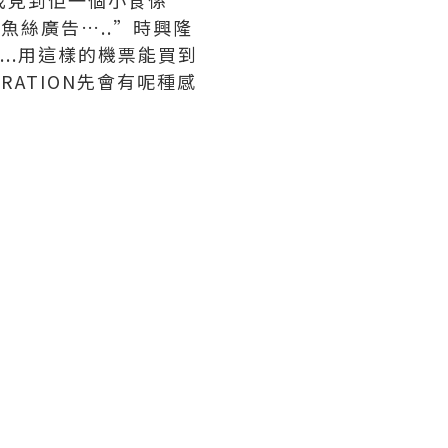
，我見到佢一個小食係”
魚絲廣告…..”時興隆
...用這樣的機票能買到
ATION先會有呢種感