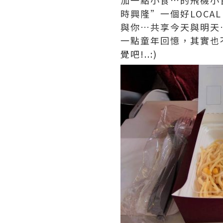
加一點小食…的飛機小食
時興隆”一個好LOCA
與你…共享今天與明天….
一點童年回憶，其實也不
覺吧!..:)