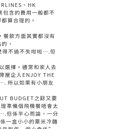
LINES、HK
S，機票包含的費用一般都不
得都算合理的。
ASS，餐飲方面其實都沒有
點的，
就覺得不過不失咁啦….但
飲可以選擇。通常和家人去
企人ENJOY THE
…. 所以如果有小朋友
UT BUDGET之餘又要
心理準備個飛機餐唔會太
個….但係平心而論，一分
就係一盒小小的粟米冷麵