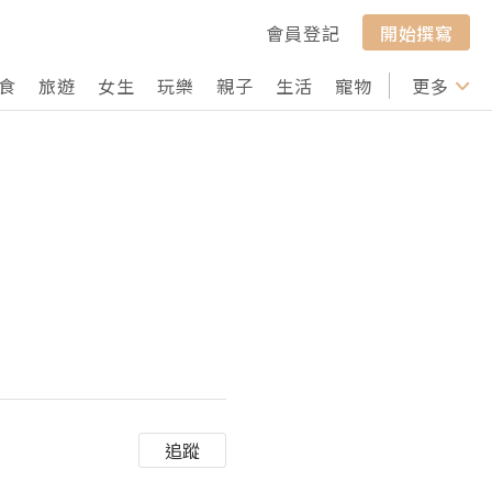
會員登記
開始撰寫
食
旅遊
女生
玩樂
親子
生活
寵物
行山
更多
打卡
追蹤