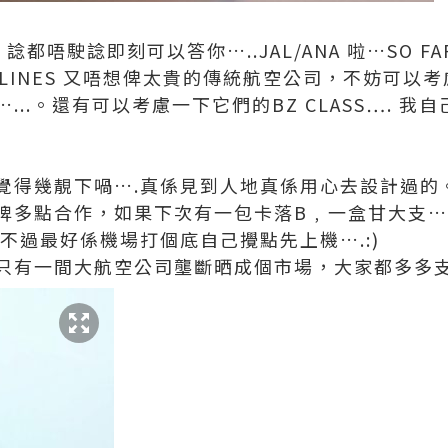
都唔駛諗即刻可以答你…..JAL/ANA 啦…SO FAR
IRLINES 又唔想俾太貴的傳統航空公司，不妨可以考慮H
..。還有可以考慮一下它們的BZ CLASS…. 我自己
得幾靚下喎….真係見到人地真係用心去設計過的。
牌多點合作，如果下次有一包卡落B﹐一盒甘大支….
不過最好係機場打個底自己攪點先上機….:)
只有一間大航空公司壟斷晒成個市場，大家都多多支