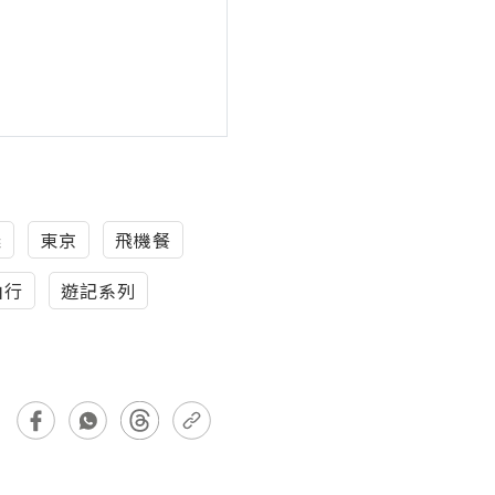
議
東京
飛機餐
由行
遊記系列