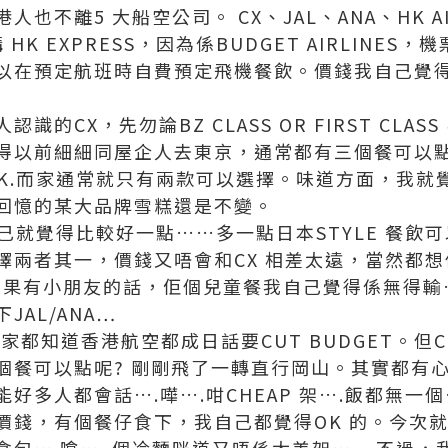
也不離5 大船空公司。 CX、JAL、ANA、HK AIR
 HK EXPRESS，因為係BUDGET AIRLINE
以在預定航班時自費預定飛機餐飲。價錢我自己覺
識的CX，先勿論BZ CLASS OR FIRST CL
得以前細細同屋企人去東京，通常都有三個餐可以
/PORK.而家通常就只有兩款可以選擇。味道方面，我
回憶的某大品牌雪糕還是不變。
我自己就覺得比較好一點……多一點日本STYLE 餐
兩者其一，價錢又唔會和CX 相差太遠，當然都想俾屋
如果有小朋友的話，佢個兒童餐我自己覺得係無得輸
AL/ANA…
，大家都知道香港航空都成日話要CUT BUDGET。但C
個餐可以點呢? 剛剛飛了一轉直行岡山。其實都有
好多人都會話….嘩….咁CHEAP 架….飯都無一
價錢，有個餐仔食下，我自己都覺得OK 的。今次