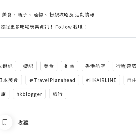
】
丶
美食
丶
親子
丶
寵物
丶
扮靚攻略
及
活動情報
p啦！發掘更多吃喝玩樂資訊！
Follow 我哋
！
本遊記
遊記
美食
推薦
香港航空
行程建
日本美食
＃TravelPlanahead
#HKAIRLINE
自
の旅
hkblogger
旅行
收藏