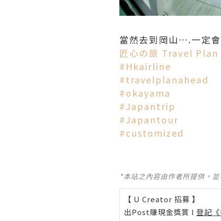
當然去到岡山….一定會介紹
匠心の旅 Travel Plan
#
Hkairline
#
travelplanahead
#
okayama
#
Japantrip
#
Japantour
#
customized
*本站之內容由作者所提供，
【 U Creator 招募 】
出Post賺現金獎賞 l
登記《