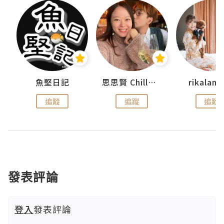
urnal
魚堅日記
思思賢 ChillMyBabe
rikala
追蹤
追蹤
追蹤
發表評論
登入
發表評論