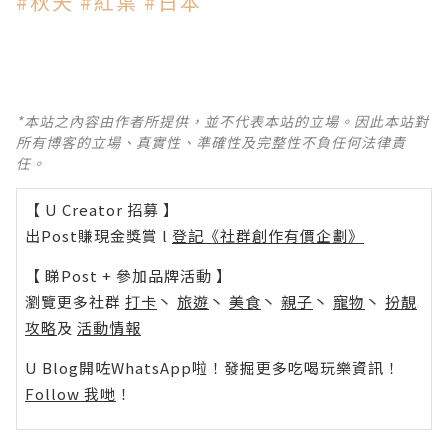
#
秋天
#
紅葉
#
日本
*本站之內容由作者所提供，並不代表本站的立場。因此本站對
所有博客的立場、真實性、準確性及完整性不負任何法律責
任。
【 U Creator 招募 】
出Post賺現金獎賞 l
登記《社群創作有價企劃》
【 睇Post + 參加品牌活動 】
瀏覽更多社群
打卡
丶
旅遊
丶
美食
丶
親子
丶
寵物
丶
扮靚
攻略
及
活動情報
U Blog開咗WhatsApp啦！發掘更多吃喝玩樂資訊！
Follow 我哋
！