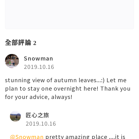
全部評論 2
Snowman
2019.10.16
stunning view of autumn leaves...:) Let me
plan to stay one overnight here! Thank you
for your advice, always!
匠心之旅
2019.10.16
@Snowman
pretty amazing place ....it is