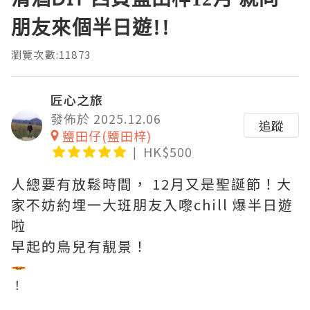
朋友來個半日遊!!
瀏覽次數:11873
匠心之旅
發佈於 2025.12.06
追蹤
鹽田仔(鹽田梓)
HK$500
人總要有放鬆時間， 12月又是聖誕節！大
家不妨約埋一大班朋友入嚟chill 爆半日遊
啦
早起的鳥兒有靚景！
！