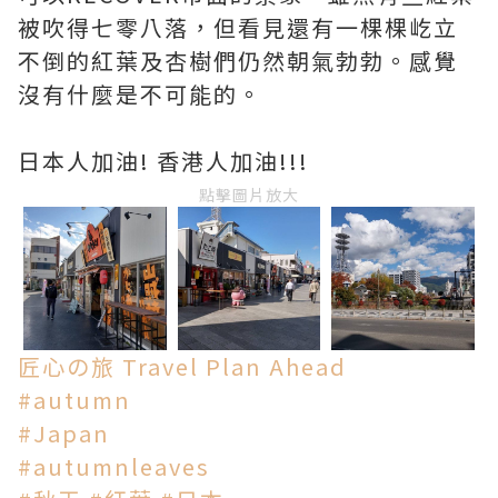
被吹得七零八落，但看見還有一棵棵屹立
不倒的紅葉及杏樹們仍然朝氣勃勃。感覺
沒有什麼是不可能的。
日本人加油! 香港人加油!!!
點擊圖片放大
匠心の旅 Travel Plan Ahead
#
autumn
#
Japan
#
autumnleaves