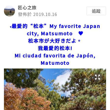
匠心之旅
追蹤
發佈於 2019.10.16
最愛的“松本”My favorite Japan
♥
city, Matsumoto ♥
松本市が大好きだよ。
我最愛的松本!
Mi ciudad favorita de Japón,
Matumoto