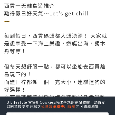
西貢一天離島遊推介
難得假日好天氣～Let's get chill
每到假日，西貢碼頭都人頭湧湧！ 大家就
是想享受一下海上樂趣，遊艇出海，獨木
舟等等！
但冬天想舒服一點，都可以坐船去西貢離
島玩下的！
而鹽田梓都係一個一完大小，連貓連狗的
好選擇！
在西貢碼頭買船飛包埋參觀教堂及香港唯
U Lifestyle 會使用Cookies來改善您的網站體驗，請確定
一一個鹽田，有埋leaflet 跟住行，一個小
您同意接受本網站之
私隱政策和使用條款
才可繼續瀏覽。
時多便能完成，石屎路也比較好走。