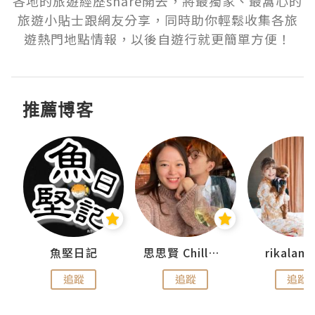
各地的旅遊經歷share開去，將最獨家、最窩心的
旅遊小貼士跟網友分享，同時助你輕鬆收集各旅
遊熱門地點情報，以後自遊行就更簡單方便！
推薦博客
urnal
魚堅日記
思思賢 ChillMyBabe
rikala
追蹤
追蹤
追蹤