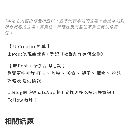
*本站之內容由作者所提供，並不代表本站的立場。因此本站對
所有博客的立場、真實性、準確性及完整性不負任何法律責
任。
【 U Creator 招募 】
出Post賺現金獎賞 l
登記《社群創作有價企劃》
【 睇Post + 參加品牌活動 】
瀏覽更多社群
打卡
丶
旅遊
丶
美食
丶
親子
丶
寵物
丶
扮靚
攻略
及
活動情報
U Blog開咗WhatsApp啦！發掘更多吃喝玩樂資訊！
Follow 我哋
！
相關話題