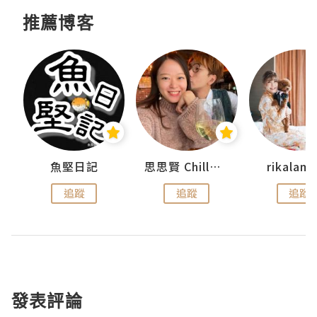
推薦博客
urnal
魚堅日記
思思賢 ChillMyBabe
rikala
追蹤
追蹤
追蹤
發表評論