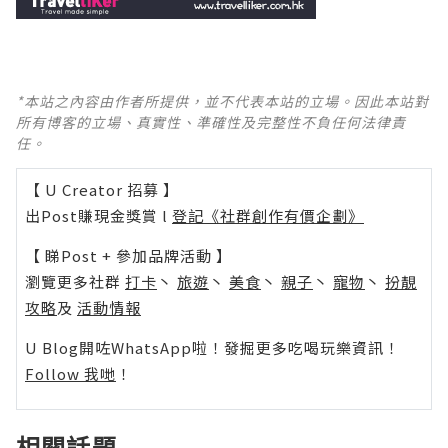
*本站之內容由作者所提供，並不代表本站的立場。因此本站對
所有博客的立場、真實性、準確性及完整性不負任何法律責
任。
【 U Creator 招募 】
出Post賺現金獎賞 l
登記《社群創作有價企劃》
【 睇Post + 參加品牌活動 】
瀏覽更多社群
打卡
丶
旅遊
丶
美食
丶
親子
丶
寵物
丶
扮靚
攻略
及
活動情報
U Blog開咗WhatsApp啦！發掘更多吃喝玩樂資訊！
Follow 我哋
！
相關話題