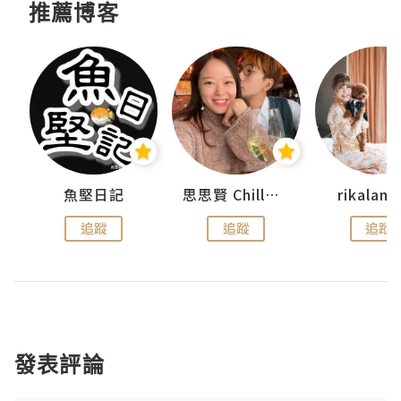
推薦博客
urnal
魚堅日記
思思賢 ChillMyBabe
rikala
追蹤
追蹤
追蹤
發表評論