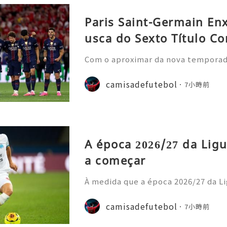
Paris Saint-Germain En
usca do Sexto Título Co
Com o aproximar da nova temporada 
nela de transferências de verão, o
nstrou uma nova estratégia operaci
camisadefutebol
7小時前
ior estilo de gastos e
A época 2026/27 da Ligu
a começar
À medida que a época 2026/27 da Li
cipais casas de apostas atualizara
o prazo para o título. Os adeptos 
camisadefutebol
7小時前
amisolas de futebol