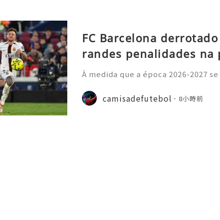
FC Barcelona derrotado
randes penalidades na 
À medida que a época 2026-2027 se
principais ligas europeias iniciara
sivo, com vários jogos amigáveis ​​
camisadefutebol
8小時前
esse por parte dos a