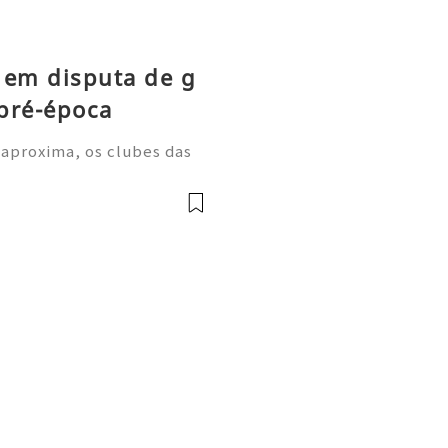
 em disputa de g
pré-época
 aproxima, os clubes das
m períodos de treino inten
a despertarem grande inter