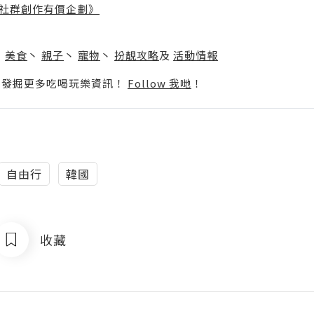
社群創作有價企劃》
】
丶
美食
丶
親子
丶
寵物
丶
扮靚攻略
及
活動情報
p啦！發掘更多吃喝玩樂資訊！
Follow 我哋
！
自由行
韓國
收藏