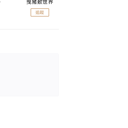
nius
曳豬歎世界
Koalascities (^O^)! @ UTravel
追蹤
追蹤