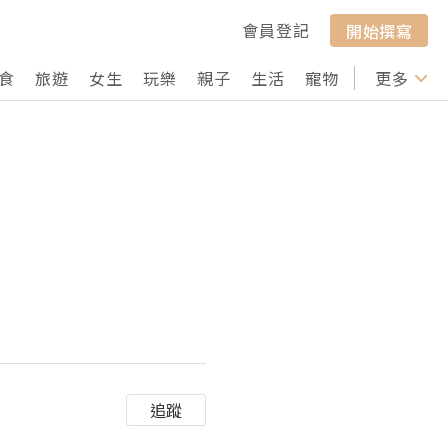
會員登記
開始撰寫
食
旅遊
女生
玩樂
親子
生活
寵物
行山
更多
打卡
追蹤