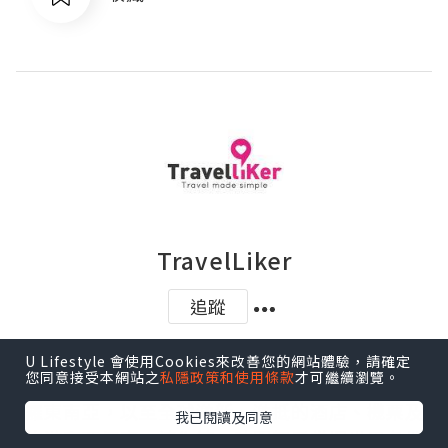
TravelLiker
追蹤
以筍爆形象登場的全新旅遊優惠資訊網站
U Lifestyle 會使用Cookies來改善您的網站體驗，請確定
您同意接受本網站之
私隱政策和使用條款
才可繼續瀏覽。
TravelLiker，將於3月中正式啟航，每日為你搜
羅東南亞，以至全球激新、激抵的酒店、機票及
我已閱讀及同意
旅遊套票優惠，讓你第一時間輕鬆掌握世界各地