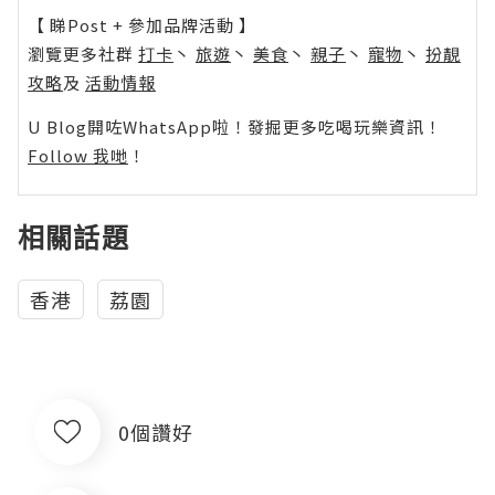
【 睇Post + 參加品牌活動 】
瀏覽更多社群
打卡
丶
旅遊
丶
美食
丶
親子
丶
寵物
丶
扮靚
攻略
及
活動情報
U Blog開咗WhatsApp啦！發掘更多吃喝玩樂資訊！
Follow 我哋
！
相關話題
香港
荔園
0個讚好