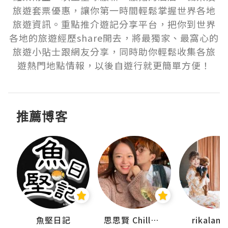
旅遊套票優惠，讓你第一時間輕鬆掌握世界各地
旅遊資訊。重點推介遊記分享平台，把你到世界
各地的旅遊經歷share開去，將最獨家、最窩心的
旅遊小貼士跟網友分享，同時助你輕鬆收集各旅
遊熱門地點情報，以後自遊行就更簡單方便！
推薦博客
urnal
魚堅日記
思思賢 ChillMyBabe
rikala