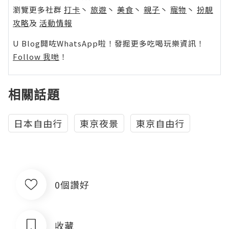
瀏覽更多社群
打卡
丶
旅遊
丶
美食
丶
親子
丶
寵物
丶
扮靚
攻略
及
活動情報
U Blog開咗WhatsApp啦！發掘更多吃喝玩樂資訊！
Follow 我哋
！
相關話題
日本自由行
東京夜景
東京自由行
0個讚好
收藏