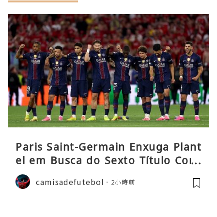
Paris Saint-Germain Enxuga Plant
el em Busca do Sexto Título Cons
ecutivo da Liga
camisadefutebol
2小時前