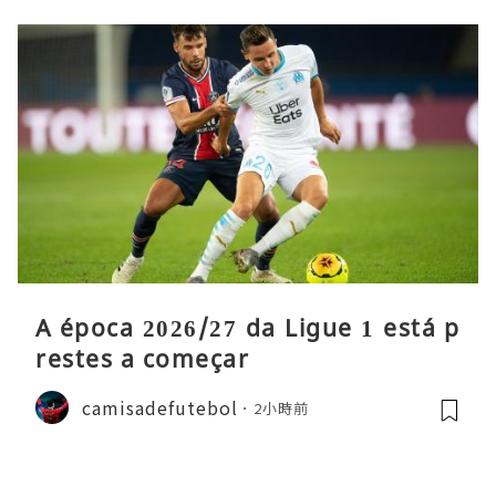
A época 2026/27 da Ligue 1 está p
restes a começar
camisadefutebol
2小時前