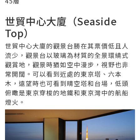
45層
世貿中心大廈（Seaside
Top）
世貿中心大廈的觀景台勝在其票價低且人
流少，觀景台以玻璃為材質的全景環繞式
觀賞地，觀景時猶如空中漫步，視野也非
常開闊。可以看到近處的東京塔、六本
木，遠望時也可看到晴空塔和台場，低頭
俯瞰是東京穿梭的地鐵和東京灣中的航船
燈火。