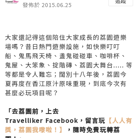
追蹤
發佈於 2015.06.25
大家還記得這個陪住大家成長的荔園遊樂
場嗎？昔日熱門遊樂設施，如快樂叮叮
船、鬼馬飛天椅、盞鬼碰碰車、咖啡杯、
鬼屋、大笨象、掟階磚、荔園大舞台..... 等
等都是令人難忘；闊別十八年後，荔園今
夏再度在香江原汁原味重現，到底今次有
甚麼必玩項目呢？
「去荔園前，上去
Travelliker Facebook，留言玩
【人人有
獎，荔園我嚟啦！】
，隨時免費玩轉荔