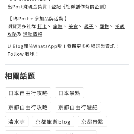
出Post賺現金獎賞 l
登記《社群創作有價企劃》
【 睇Post + 參加品牌活動 】
瀏覽更多社群
打卡
丶
旅遊
丶
美食
丶
親子
丶
寵物
丶
扮靚
攻略
及
活動情報
U Blog開咗WhatsApp啦！發掘更多吃喝玩樂資訊！
Follow 我哋
！
相關話題
日本自由行攻略
日本景點
京都自由行攻略
京都自由行遊記
清水寺
京都旅遊blog
京都景點