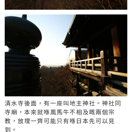
清水寺後面，有一座叫地主神社。神社同
寺廟，本來就喺風馬牛不相及嘅兩個宗
教，放埋一齊可能只有喺日本先可以見
到。