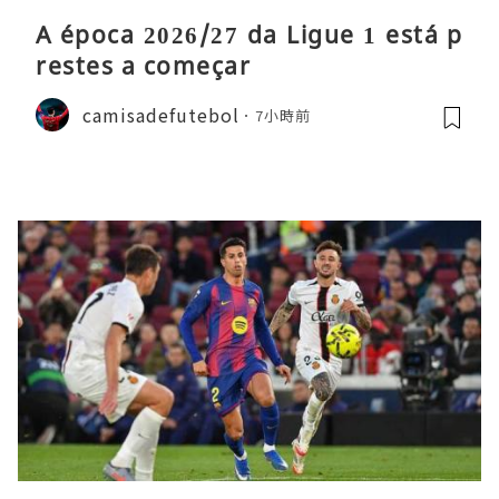
A época 2026/27 da Ligue 1 está p
restes a começar
camisadefutebol
7小時前