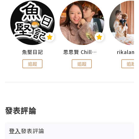
urnal
魚堅日記
思思賢 ChillMyBabe
rikala
追蹤
追蹤
追蹤
發表評論
登入
發表評論