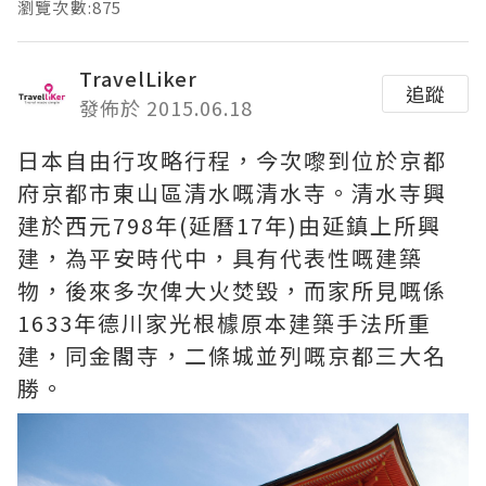
瀏覽次數:875
TravelLiker
追蹤
發佈於 2015.06.18
日本自由行攻略行程，今次嚟到位於京都
府京都市東山區清水嘅清水寺。清水寺興
建於西元798年(延曆17年)由延鎮上所興
建，為平安時代中，具有代表性嘅建築
物，後來多次俾大火焚毀，而家所見嘅係
1633年德川家光根㯫原本建築手法所重
建，同金閣寺，二條城並列嘅京都三大名
勝。