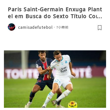
Paris Saint-Germain Enxuga Plant
el em Busca do Sexto Título Cons
ecutivo da Liga
camisadefutebol
7小時前