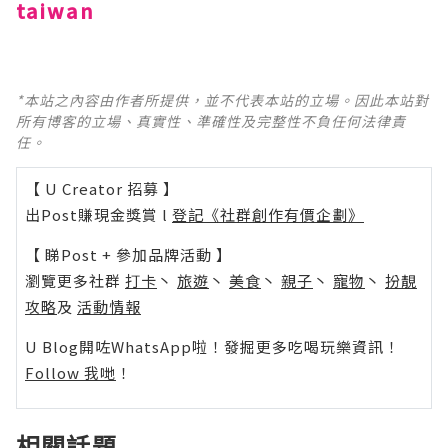
taiwan
*本站之內容由作者所提供，並不代表本站的立場。因此本站對
所有博客的立場、真實性、準確性及完整性不負任何法律責
任。
【 U Creator 招募 】
出Post賺現金獎賞 l
登記《社群創作有價企劃》
【 睇Post + 參加品牌活動 】
瀏覽更多社群
打卡
丶
旅遊
丶
美食
丶
親子
丶
寵物
丶
扮靚
攻略
及
活動情報
U Blog開咗WhatsApp啦！發掘更多吃喝玩樂資訊！
Follow 我哋
！
相關話題