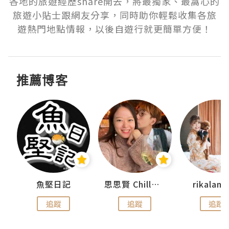
各地的旅遊經歷share開去，將最獨家、最窩心的
旅遊小貼士跟網友分享，同時助你輕鬆收集各旅
遊熱門地點情報，以後自遊行就更簡單方便！
推薦博客
urnal
魚堅日記
思思賢 ChillMyBabe
rikala
追蹤
追蹤
追蹤