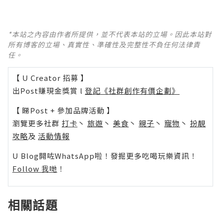
*本站之內容由作者所提供，並不代表本站的立場。因此本站對
所有博客的立場、真實性、準確性及完整性不負任何法律責
任。
【 U Creator 招募 】
出Post賺現金獎賞 l
登記《社群創作有價企劃》
【 睇Post + 參加品牌活動 】
瀏覽更多社群
打卡
丶
旅遊
丶
美食
丶
親子
丶
寵物
丶
扮靚
攻略
及
活動情報
U Blog開咗WhatsApp啦！發掘更多吃喝玩樂資訊！
Follow 我哋
！
相關話題