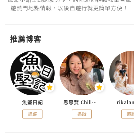
遊熱門地點情報，以後自遊行就更簡單方便！
推薦博客
urnal
魚堅日記
思思賢 ChillMyBabe
rikala
追蹤
追蹤
追蹤